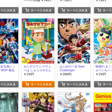
￥550円
特価:￥140円
￥7500円
￥550円
爆走兄弟レッ
おたすけマニー/マニ
はじめの一歩 New
映画!たまご
 WGP 暴走
ーは しゅうりやさん
Challenger
ゅーいちハ
大追跡!
物語!?
￥550円
￥2000円
￥550円