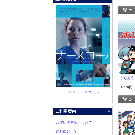
ぷちえう
￥550円
[DVD] ナースコール
お買い物方法について
送料に関して