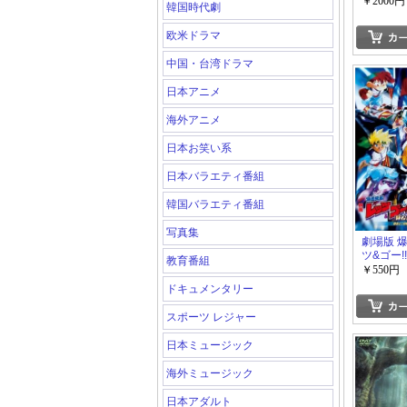
￥2000円
韓国時代劇
欧米ドラマ
中国・台湾ドラマ
日本アニメ
海外アニメ
日本お笑い系
日本バラエティ番組
韓国バラエティ番組
写真集
劇場版 
ツ&ゴー!!
教育番組
ミニ四駆
￥550円
ドキュメンタリー
スポーツ レジャー
日本ミュージック
海外ミュージック
日本アダルト