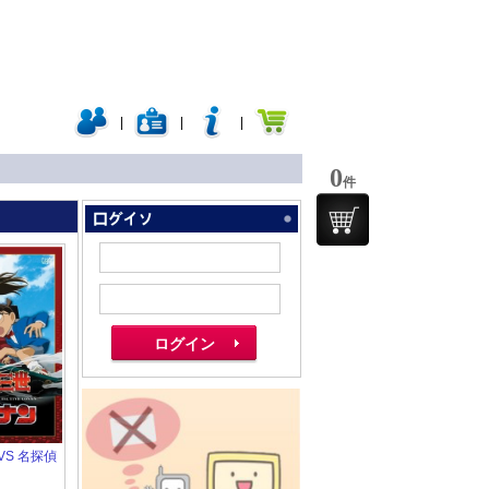
|
|
|
0
件
VS 名探偵