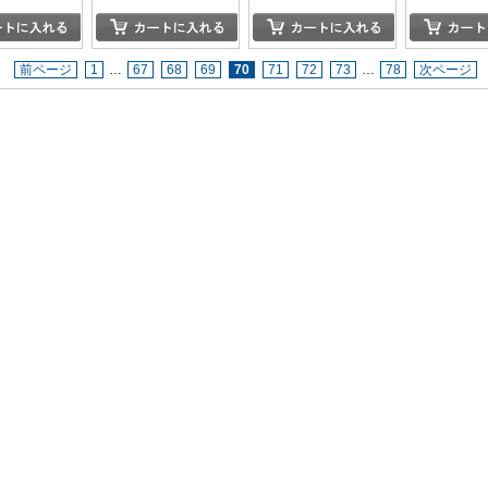
前ページ
1
…
67
68
69
70
71
72
73
…
78
次ページ