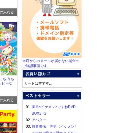
当店からのメールが届かない場合の
ご確認事項です。
っち うち
ッピーな
カートは空です...
01.
美男<イケメン>ですねDVD-
BOX1 +2
02.
アバター
03.
特典映像 美男〈イケメン〉