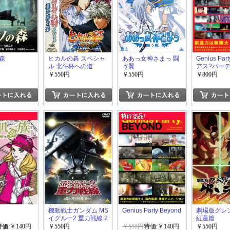
森
ヒカルの碁 スペシャ
ああっ女神さまっ 闘
Genius Pa
ル 北斗杯への道
う翼
アス?パーテ
￥550円
￥550円
￥800円
機動戦士ガンダム MS
Genius Party Beyond
劇場版グレ
イグルー2 重力戦線 2
紅蓮篇
特価:￥140円
￥550円
￥550円
特価:￥140円
￥550円