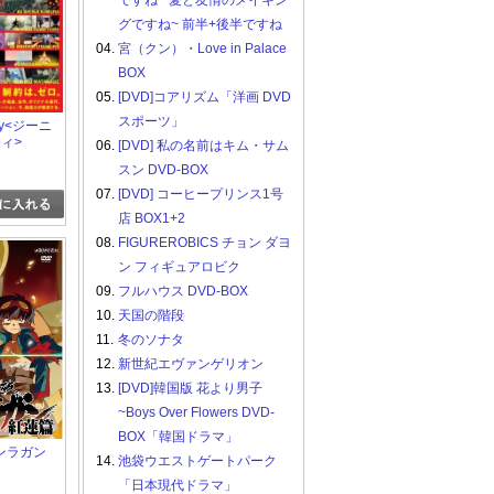
ですね ~愛と友情のメイキン
グですね~ 前半+後半ですね
04.
宮（クン）・Love in Palace
BOX
05.
[DVD]コアリズム「洋画 DVD
スポーツ」
rty<ジーニ
ィ>
06.
[DVD] 私の名前はキム・サム
スン DVD-BOX
07.
[DVD] コーヒープリンス1号
店 BOX1+2
08.
FIGUREROBICS チョン ダヨ
ン フィギュアロビク
09.
フルハウス DVD-BOX
10.
天国の階段
11.
冬のソナタ
12.
新世紀エヴァンゲリオン
13.
[DVD]韓国版 花より男子
~Boys Over Flowers DVD-
BOX「韓国ドラマ」
ンラガン
14.
池袋ウエストゲートパーク
「日本現代ドラマ」