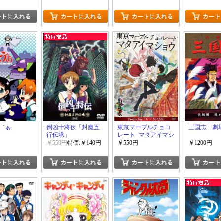
゛ぁ
倒凶十将伝「封魔五
東京マーブルチョコ
三国志 劇
行伝承」
レート -マタアイマシ
ョウ-
￥550円
特価:￥140円
￥550円
￥1200円