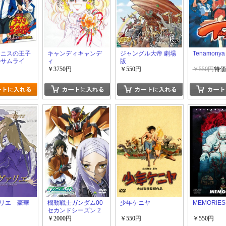
テニスの王子
キャンディキャンデ
ジャングル大帝 劇場
Tenamonya 
のサムライ
ィ
版
￥3750円
￥550円
￥550円
特価
リエ 豪華
機動戦士ガンダム00
少年ケニヤ
MEMORIES
セカンドシーズン 2
￥2000円
￥550円
￥550円