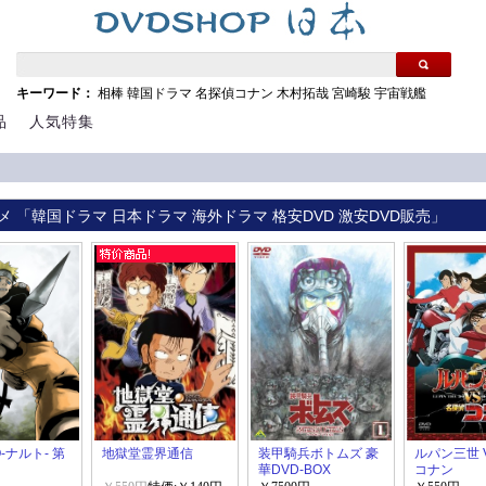
キーワード：
相棒
韓国ドラマ
名探偵コナン
木村拓哉
宮崎駿
宇宙戦艦
品
人気特集
メ 「韓国ドラマ 日本ドラマ 海外ドラマ 格安DVD 激安DVD販売」
O-ナルト- 第
地獄堂霊界通信
装甲騎兵ボトムズ 豪
ルパン三世 
華DVD-BOX
コナン