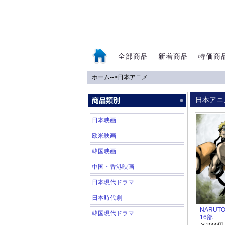
全部商品
新着商品
特価商
ホーム
-->
日本アニメ
0
日本アニ
日本映画
欧米映画
韓国映画
中国・香港映画
日本現代ドラマ
日本時代劇
NARUT
韓国現代ドラマ
16部