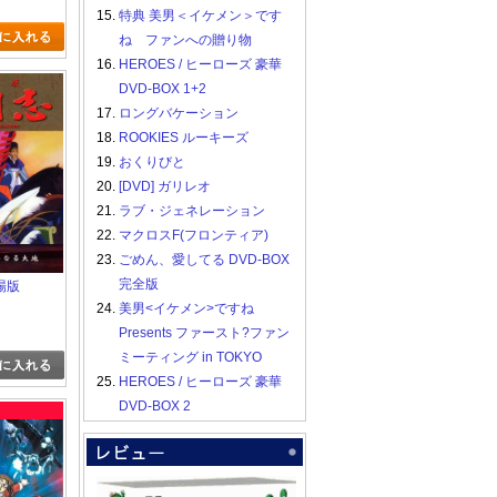
15.
特典 美男＜イケメン＞です
ね ファンへの贈り物
16.
HEROES / ヒーローズ 豪華
DVD-BOX 1+2
17.
ロングバケーション
18.
ROOKIES ルーキーズ
19.
おくりびと
20.
[DVD] ガリレオ
21.
ラブ・ジェネレーション
22.
マクロスF(フロンティア)
23.
ごめん、愛してる DVD-BOX
完全版
場版
24.
美男<イケメン>ですね
Presents ファースト?ファン
ミーティング in TOKYO
25.
HEROES / ヒーローズ 豪華
DVD-BOX 2