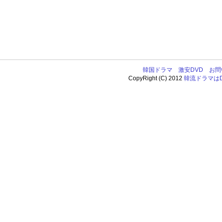
韓国ドラマ
激安DVD
お問
CopyRight (C) 2012
韓流ドラマはDV