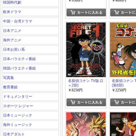
￥9500円
￥4000円
韓国時代劇
欧米ドラマ
中国・台湾ドラマ
日本アニメ
海外アニメ
日本お笑い系
日本バラエティ番組
韓国バラエティ番組
写真集
名探偵コナン TV版 (1
名探偵コナン 
＋2部)
(第6部)
教育番組
￥8250円
￥2250円
ドキュメンタリー
スポーツ レジャー
日本ミュージック
海外ミュージック
日本アダルト