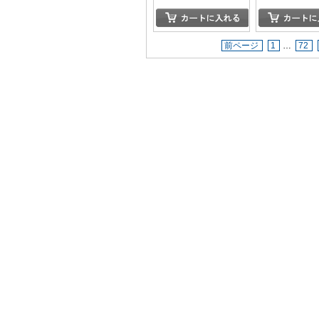
前ページ
1
…
72