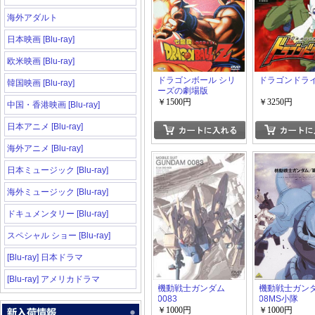
海外アダルト
日本映画 [Blu-ray]
欧米映画 [Blu-ray]
ドラゴンボール シリ
ドラゴンドラ
韓国映画 [Blu-ray]
ーズの劇場版
￥1500円
￥3250円
中国・香港映画 [Blu-ray]
日本アニメ [Blu-ray]
海外アニメ [Blu-ray]
日本ミュージック [Blu-ray]
海外ミュージック [Blu-ray]
ドキュメンタリー [Blu-ray]
スペシャル ショー [Blu-ray]
[Blu-ray] 日本ドラマ
[Blu-ray] アメリカドラマ
機動戦士ガンダム
機動戦士ガンダ
0083
08MS小隊
￥1000円
￥1000円