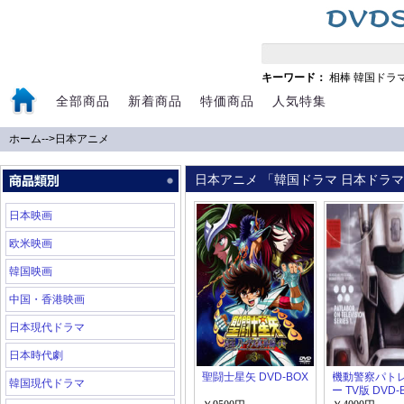
キーワード：
相棒
韓国ドラ
全部商品
新着商品
特価商品
人気特集
ホーム
-->
日本アニメ
日本アニメ 「韓国ドラマ 日本ドラマ 
日本映画
欧米映画
韓国映画
中国・香港映画
日本現代ドラマ
日本時代劇
聖闘士星矢 DVD-BOX
機動警察パト
韓国現代ドラマ
ー TV版 DVD-