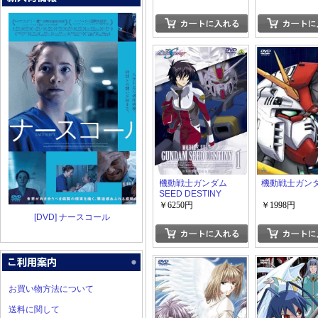
機動戦士ガンダム
機動戦士ガンダ
SEED DESTINY
￥6250円
￥1998円
[DVD] ナースコール
お買い物方法について
送料に関して