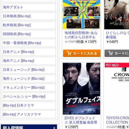
海外アダルト
日本映画 [Blu-ray]
欧米映画 [Blu-ray]
地域発信型映画~あな
ひぐらしのな
韓国映画 [Blu-ray]
たの町から日本中を
劇場版
元気にする!~第3回沖
￥798円
特価:￥150円
￥648円
中国・香港映画 [Blu-ray]
縄国際映画祭出品短
編作品集
日本アニメ [Blu-ray]
海外アニメ [Blu-ray]
日本ミュージック [Blu-ray]
海外ミュージック [Blu-ray]
ドキュメンタリー [Blu-ray]
スペシャル ショー [Blu-ray]
[Blu-ray] 日本ドラマ
[Blu-ray] アメリカドラマ
[DVD] ダブルフェイ
TOYOTA CRO
ス 潜入捜査編 偽装警
COLLECTI
察編
1963-2010
￥1298円
￥648円
特価:￥