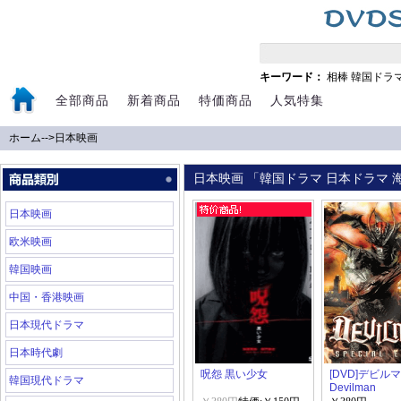
キーワード：
相棒
韓国ドラ
全部商品
新着商品
特価商品
人気特集
ホーム
-->
日本映画
日本映画 「韓国ドラマ 日本ドラマ 海
日本映画
欧米映画
韓国映画
中国・香港映画
日本現代ドラマ
日本時代劇
呪怨 黒い少女
[DVD]デビル
韓国現代ドラマ
Devilman