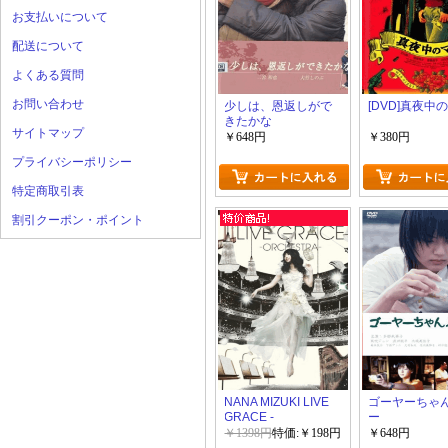
お支払いについて
配送について
よくある質問
お問い合わせ
少しは、恩返しがで
[DVD]真夜中
きたかな
サイトマップ
￥648円
￥380円
プライバシーポリシー
特定商取引表
割引クーポン・ポイント
NANA MIZUKI LIVE
ゴーヤーちゃ
GRACE -
ー
ORCHESTRA-
￥1398円
特価:￥198円
￥648円