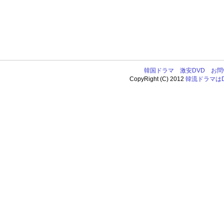
韓国ドラマ
激安DVD
お問
CopyRight (C) 2012
韓流ドラマはDV