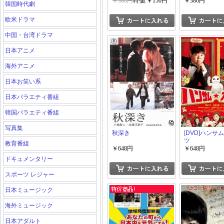
￥380円
特価:￥150円
￥380円
韓国時代劇
欧米ドラマ
中国・台湾ドラマ
日本アニメ
海外アニメ
日本お笑い系
日本バラエティ番組
韓国バラエティ番組
写真集
秋深き
[DVD]ハンサ
ツ
教育番組
￥648円
￥648円
ドキュメンタリー
スポーツ レジャー
日本ミュージック
海外ミュージック
日本アダルト