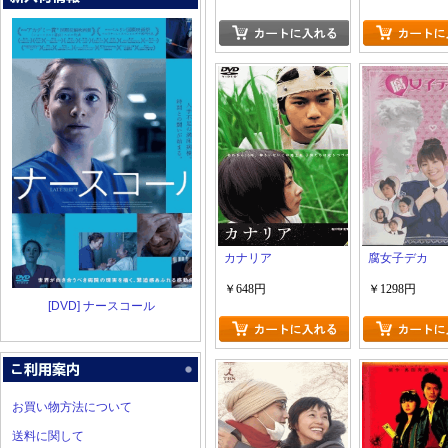
カナリア
腐女子デカ
￥648円
￥1298円
[DVD] ナースコール
お買い物方法について
送料に関して