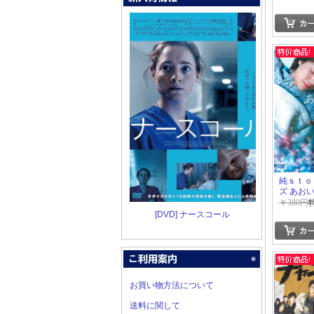
純ｓｔｏ
ズ あお
￥380円
[DVD] ナースコール
お買い物方法について
送料に関して