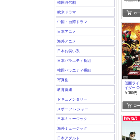
VOL.5
￥380円
韓国時代劇
欧米ドラマ
中国・台湾ドラマ
日本アニメ
海外アニメ
日本お笑い系
日本バラエティ番組
韓国バラエティ番組
写真集
仮面ライ
イダー 
教育番組
ズ）&W
￥380円
feat.ス
ドキュメンタリー
戦CORE
スポーツ レジャー
日本ミュージック
海外ミュージック
日本アダルト