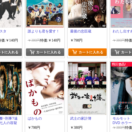
スタ
誰よりも君を愛す！
最後の忠臣蔵
わたし出す
特価:￥140円
￥380円
特価:￥140円
￥798円
￥380円
特価
餐~刑事?遠
ばかもの
武士の家計簿
モルモット
七人の容疑
DVD ホラ
￥798円
￥380円
￥380円
特価