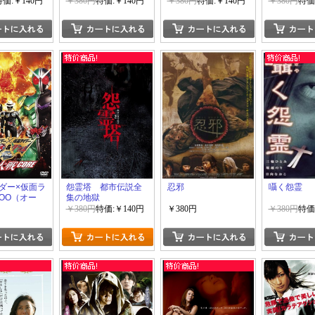
VOL.3
VOL.2
VOL.1
特価:￥140円
￥380円
特価:￥140円
￥380円
特価:￥140円
￥380円
特価
ダー×仮面ラ
怨霊塔 都市伝説全
忍邪
囁く怨霊
OOO（オー
集の地獄
（ダブル）
￥380円
特価:￥140円
￥380円
￥380円
特価
カル MOVIE大