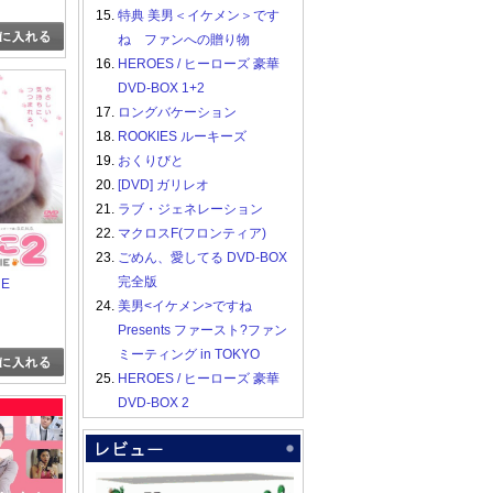
15.
特典 美男＜イケメン＞です
ね ファンへの贈り物
16.
HEROES / ヒーローズ 豪華
DVD-BOX 1+2
17.
ロングバケーション
18.
ROOKIES ルーキーズ
19.
おくりびと
20.
[DVD] ガリレオ
21.
ラブ・ジェネレーション
22.
マクロスF(フロンティア)
23.
ごめん、愛してる DVD-BOX
完全版
E
24.
美男<イケメン>ですね
Presents ファースト?ファン
ミーティング in TOKYO
25.
HEROES / ヒーローズ 豪華
DVD-BOX 2