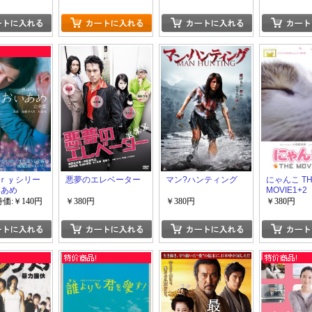
ｒｙシリー
悪夢のエレベーター
マン?ハンティング
にゃんこ TH
いあめ
MOVIE1+2
特価:￥140円
￥380円
￥380円
￥380円