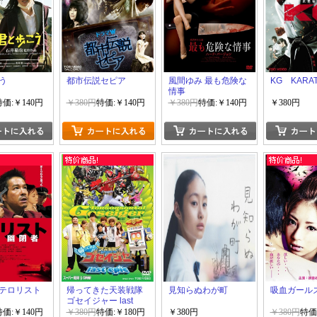
う
都市伝説セピア
風間ゆみ 最も危険な
KG KARAT
情事
特価:￥140円
￥380円
特価:￥140円
￥380円
特価:￥140円
￥380円
テロリスト
帰ってきた天装戦隊
見知らぬわが町
吸血ガール
ゴセイジャー last
epic
特価:￥140円
￥380円
特価:￥180円
￥380円
￥380円
特価