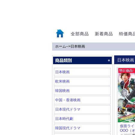
全部商品
新着商品
特価商
ホーム
-->
日本映画
0
日本映画
日本映画
欧米映画
韓国映画
中国・香港映画
日本現代ドラマ
日本時代劇
仮面ライ
韓国現代ドラマ
OOO（