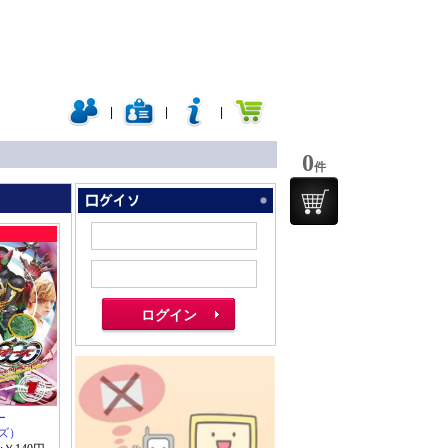
|
|
|
0
件
ー
ズ）