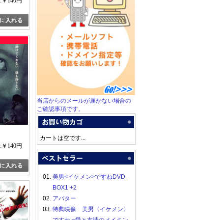
:￥140円
当店からのメールが届かない場合の
ご確認事項です。
カートは空です...
:￥140円
01.
美男<イケメン>ですねDVD-
BOX1 +2
02.
アバター
03.
特典映像 美男〈イケメン〉