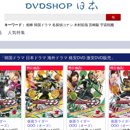
キーワード：
相棒
韓国ドラマ
名探偵コナン
木村拓哉
宮崎駿
宇宙戦艦
品
人気特集
 「韓国ドラマ 日本ドラマ 海外ドラマ 格安DVD 激安DVD販売」
ダー
仮面ライダー
仮面ライダー
仮面ライダ
オーズ）
OOO（オーズ）
OOO（オーズ）
OOO（オー