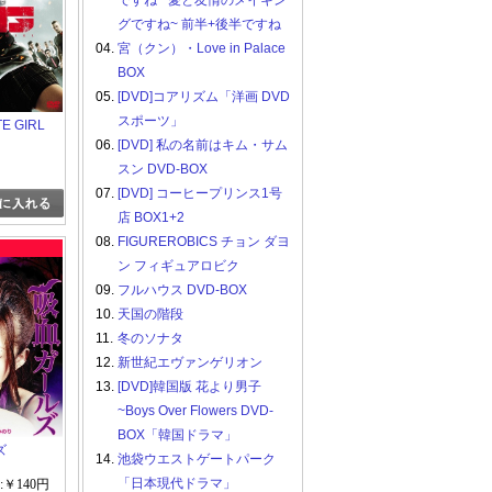
ですね ~愛と友情のメイキン
グですね~ 前半+後半ですね
04.
宮（クン）・Love in Palace
BOX
05.
[DVD]コアリズム「洋画 DVD
スポーツ」
E GIRL
06.
[DVD] 私の名前はキム・サム
スン DVD-BOX
07.
[DVD] コーヒープリンス1号
店 BOX1+2
08.
FIGUREROBICS チョン ダヨ
ン フィギュアロビク
09.
フルハウス DVD-BOX
10.
天国の階段
11.
冬のソナタ
12.
新世紀エヴァンゲリオン
13.
[DVD]韓国版 花より男子
~Boys Over Flowers DVD-
BOX「韓国ドラマ」
ズ
14.
池袋ウエストゲートパーク
「日本現代ドラマ」
:￥140円