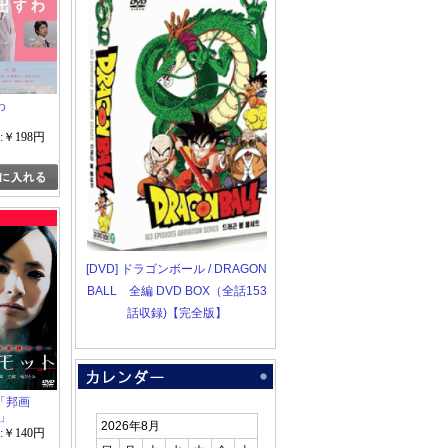
わ
:￥198円
[DVD] ドラゴンボール / DRAGON
BALL 全編 DVD BOX（全話153
話収録)【完全版】
「邦画
ー」
2026年8月
:￥140円