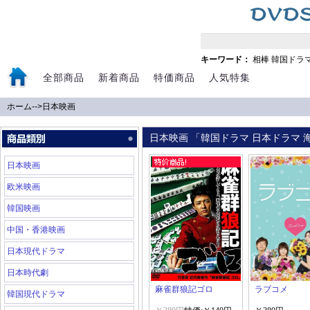
キーワード：
相棒
韓国ドラ
全部商品
新着商品
特価商品
人気特集
ホーム
-->
日本映画
日本映画 「韓国ドラマ 日本ドラマ 海
日本映画
欧米映画
韓国映画
中国・香港映画
日本現代ドラマ
日本時代劇
麻雀群狼記ゴロ
ラブコメ
韓国現代ドラマ