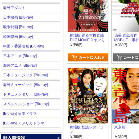
海外アダルト
日本映画 [Blu-ray]
欧米映画 [Blu-ray]
劇場版 踊る大捜査線
係長 青島俊作 
韓国映画 [Blu-ray]
THE MOVIE 3 ヤツら
MOBILE 事
を解放せよ！
室で起きてい
￥598円
￥380円
中国・香港映画 [Blu-ray]
日本アニメ [Blu-ray]
海外アニメ [Blu-ray]
日本ミュージック [Blu-ray]
海外ミュージック [Blu-ray]
ドキュメンタリー [Blu-ray]
スペシャル ショー [Blu-ray]
[Blu-ray] 日本ドラマ
[Blu-ray] アメリカドラマ
劇場版 怪談レストラ
東京島
ン
￥380円
￥380円