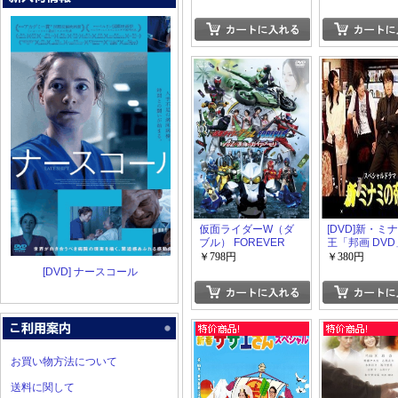
仮面ライダーW（ダ
[DVD]新・ミ
ブル） FOREVER
王「邦画 DVD
AtoZ 運命のガイアメ
￥798円
￥380円
モリ
[DVD] ナースコール
お買い物方法について
送料に関して