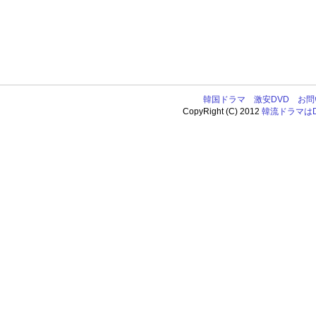
韓国ドラマ
激安DVD
お問
CopyRight (C) 2012
韓流ドラマはDV