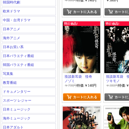
￥380円
特価:￥140円
￥380円
韓国時代劇
欧米ドラマ
中国・台湾ドラマ
日本アニメ
海外アニメ
日本お笑い系
日本バラエティ番組
韓国バラエティ番組
写真集
怪談新耳袋 怪奇
怪談新耳袋
ノゾミ
ツキモノ
教育番組
￥798円
特価:￥140円
￥380円
特価:￥
ドキュメンタリー
スポーツ レジャー
日本ミュージック
海外ミュージック
日本アダルト