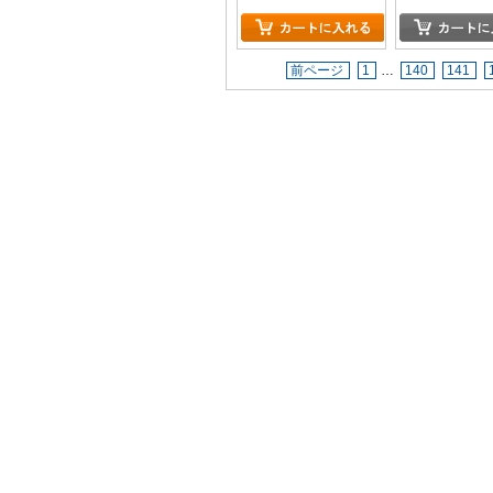
前ページ
1
…
140
141