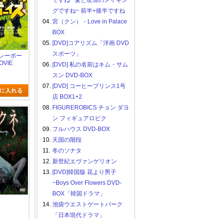
ですね ~愛と友情のメイキン
グですね~ 前半+後半ですね
04.
宮（クン）・Love in Palace
BOX
05.
[DVD]コアリズム「洋画 DVD
スポーツ」
バレーボー
OVIE
06.
[DVD] 私の名前はキム・サム
スン DVD-BOX
07.
[DVD] コーヒープリンス1号
店 BOX1+2
08.
FIGUREROBICS チョン ダヨ
ン フィギュアロビク
09.
フルハウス DVD-BOX
10.
天国の階段
11.
冬のソナタ
12.
新世紀エヴァンゲリオン
13.
[DVD]韓国版 花より男子
~Boys Over Flowers DVD-
BOX「韓国ドラマ」
14.
池袋ウエストゲートパーク
「日本現代ドラマ」