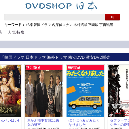
キーワード：
相棒
韓国ドラマ
名探偵コナン
木村拓哉
宮崎駿
宇宙戦艦
品
人気特集
 「韓国ドラマ 日本ドラマ 海外ドラマ 格安DVD 激安DVD販売」
きんぺいばい)
赤かぶ検事奮戦記 悪
ぼくはうみがみたく
ゼブラーマン
女の証言
なりました
シティの逆襲