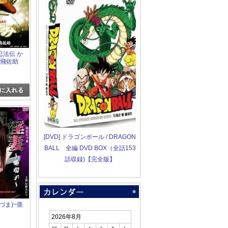
忍法伝 か
猿飛佐助
[DVD] ドラゴンボール / DRAGON
BALL 全編 DVD BOX（全話153
話収録)【完全版】
づま)~亜
2026年8月