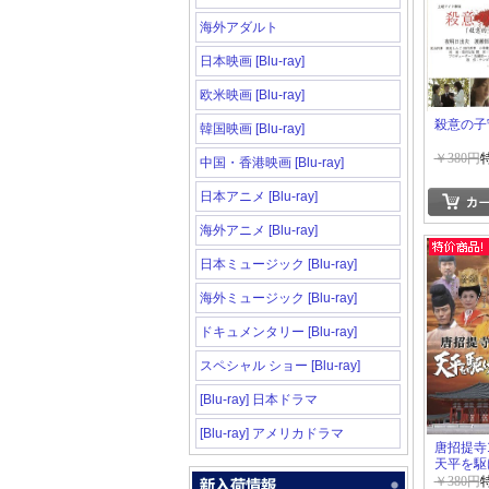
海外アダルト
日本映画 [Blu-ray]
欧米映画 [Blu-ray]
殺意の子
韓国映画 [Blu-ray]
￥380円
中国・香港映画 [Blu-ray]
日本アニメ [Blu-ray]
海外アニメ [Blu-ray]
日本ミュージック [Blu-ray]
海外ミュージック [Blu-ray]
ドキュメンタリー [Blu-ray]
スペシャル ショー [Blu-ray]
[Blu-ray] 日本ドラマ
[Blu-ray] アメリカドラマ
唐招提寺
天平を駆
と女たち
￥380円