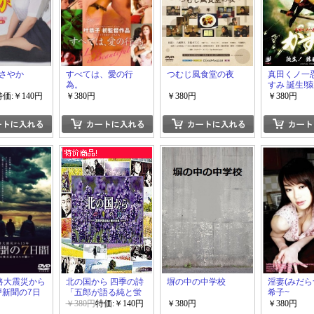
さやか
すべては、愛の行
つむじ風食堂の夜
真田くノ一
為。
すみ 誕生!
特価:￥140円
￥380円
￥380円
￥380円
路大震災から
北の国から 四季の詩
塀の中の中学校
淫妻(みだら
戸新聞の7日
「五郎が語る純と蛍
希子~
と向き合った被
の20年間」
￥380円
特価:￥140円
￥380円
￥380円
ちの闘い~