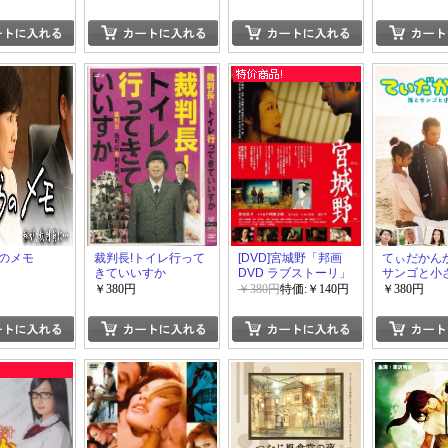
のメモ
裁判長!トイレ行って
[DVD]宮城野「邦画
てぃだかん
きていいすか
DVD ラブストーリ」
サンゴと小
￥380円
￥380円
特価:￥140円
￥380円