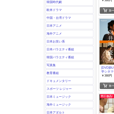
￥380円
韓国時代劇
欧米ドラマ
中国・台湾ドラマ
日本アニメ
海外アニメ
日本お笑い系
日本バラエティ番組
韓国バラエティ番組
写真集
[DVD]B
学シネマ
教育番組
「邦画 D
￥380円
ーリ」
ドキュメンタリー
スポーツ レジャー
日本ミュージック
海外ミュージック
日本アダルト