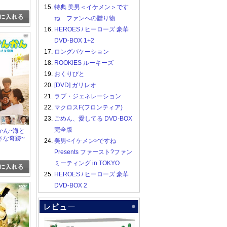
15.
特典 美男＜イケメン＞です
ね ファンへの贈り物
16.
HEROES / ヒーローズ 豪華
DVD-BOX 1+2
17.
ロングバケーション
18.
ROOKIES ルーキーズ
19.
おくりびと
20.
[DVD] ガリレオ
21.
ラブ・ジェネレーション
22.
マクロスF(フロンティア)
23.
ごめん、愛してる DVD-BOX
完全版
かん~海と
さな奇跡~
24.
美男<イケメン>ですね
Presents ファースト?ファン
ミーティング in TOKYO
25.
HEROES / ヒーローズ 豪華
DVD-BOX 2