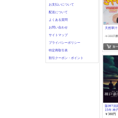
お支払いについて
配送について
よくある質問
お問い合わせ
天然華汁
サイトマップ
￥380円
プライバシーポリシー
特定商取引表
割引クーポン・ポイント
阪神?淡
15年 神
間 ~命
￥380円
災記者た