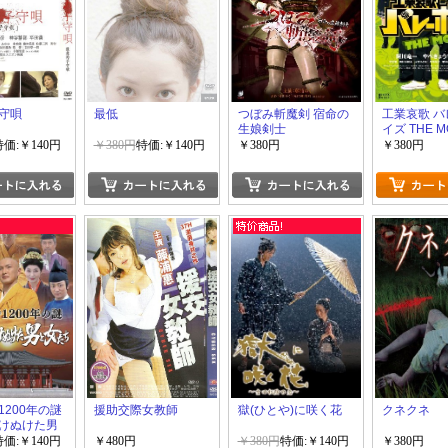
守唄
最低
つぼみ斬魔剣 宿命の
工業哀歌 
生娘剣士
イズ THE M
特価:￥140円
￥380円
特価:￥140円
￥380円
￥380円
1200年の謎
援助交際女教師
獄(ひとや)に咲く花
クネクネ
けぬけた男
特価:￥140円
￥480円
￥380円
特価:￥140円
￥380円