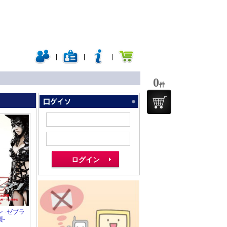
|
|
|
0
件
 -ゼブラ
-