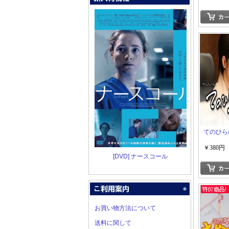
てのひら
￥380円
[DVD] ナースコール
お買い物方法について
送料に関して