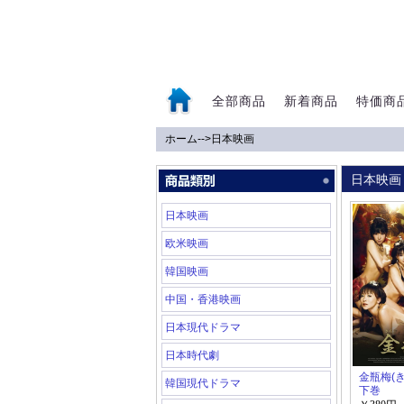
全部商品
新着商品
特価商
ホーム
-->
日本映画
0
日本映画
日本映画
欧米映画
韓国映画
中国・香港映画
日本現代ドラマ
日本時代劇
金瓶梅(
韓国現代ドラマ
下巻