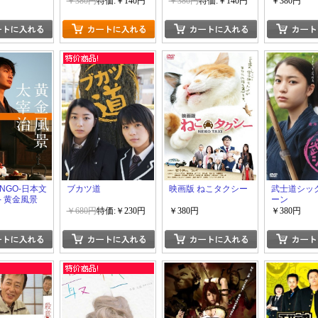
￥380円
特価:￥140円
￥380円
特価:￥140円
￥380円
UNGO-日本文
ブカツ道
映画版 ねこタクシー
武士道シッ
- 黄金風景
ーン
VD ラブスト
￥680円
特価:￥230円
￥380円
￥380円