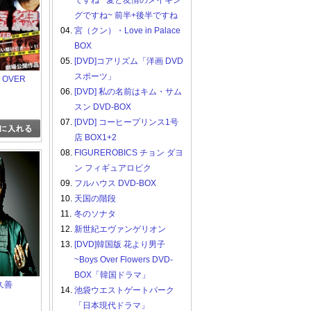
ですね ~愛と友情のメイキン
グですね~ 前半+後半ですね
04.
宮（クン）・Love in Palace
BOX
05.
[DVD]コアリズム「洋画 DVD
スポーツ」
 OVER
06.
[DVD] 私の名前はキム・サム
スン DVD-BOX
07.
[DVD] コーヒープリンス1号
店 BOX1+2
08.
FIGUREROBICS チョン ダヨ
ン フィギュアロビク
09.
フルハウス DVD-BOX
10.
天国の階段
11.
冬のソナタ
12.
新世紀エヴァンゲリオン
13.
[DVD]韓国版 花より男子
~Boys Over Flowers DVD-
BOX「韓国ドラマ」
久善
14.
池袋ウエストゲートパーク
「日本現代ドラマ」