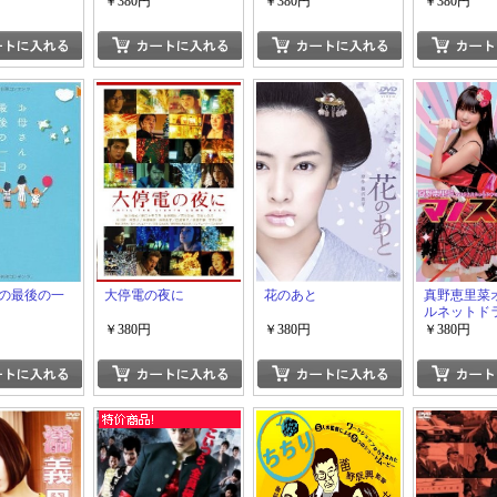
￥380円
￥380円
￥380円
の最後の一
大停電の夜に
花のあと
真野恵里菜
ルネットド
スパイ
￥380円
￥380円
￥380円