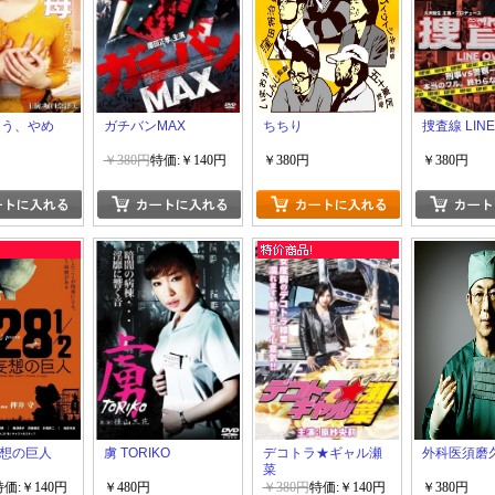
もう、やめ
ガチバンMAX
ちちり
捜査線 LINE
￥380円
特価:￥140円
￥380円
￥380円
 妄想の巨人
虜 TORIKO
デコトラ★ギャル瀬
外科医須磨
菜
特価:￥140円
￥480円
￥380円
特価:￥140円
￥380円