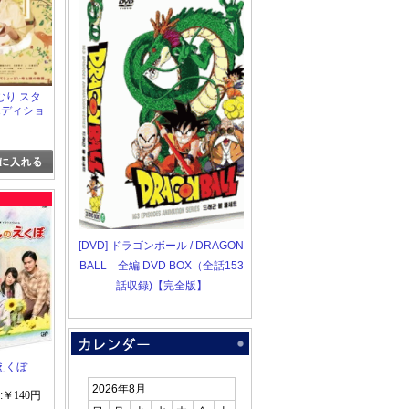
むり スタ
エディショ
[DVD] ドラゴンボール / DRAGON
BALL 全編 DVD BOX（全話153
話収録)【完全版】
えくぼ
2026年8月
:￥140円