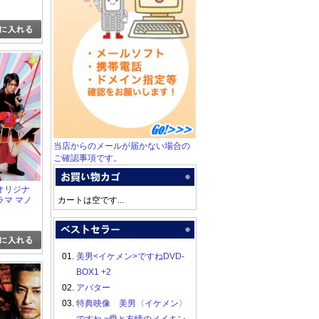
当店からのメールが届かない場合の
ご確認事項です。
オリジナ
ラマ マノ
カートは空です...
01.
美男<イケメン>ですねDVD-
BOX1 +2
02.
アバター
03.
特典映像 美男〈イケメン〉