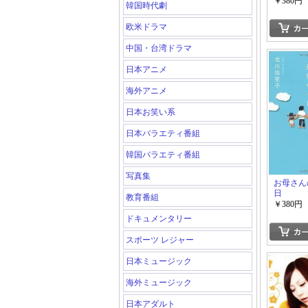
￥380円
韓国時代劇
欧米ドラマ
中国・台湾ドラマ
日本アニメ
海外アニメ
日本お笑い系
日本バラエティ番組
韓国バラエティ番組
写真集
お母さん
日
教育番組
￥380円
ドキュメンタリー
スポーツ レジャー
日本ミュージック
海外ミュージック
日本アダルト