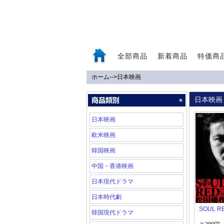
全部商品
新着商品
特価商
ホーム
-->
日本映画
0
日本映画
日本映画
欧米映画
韓国映画
中国・香港映画
日本現代ドラマ
日本時代劇
SOUL 
韓国現代ドラマ