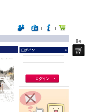
|
|
|
0
件