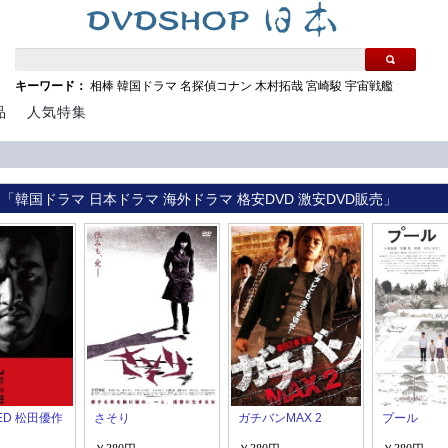
キーワード：
相棒
韓国ドラマ
名探偵コナン
木村拓哉
宮崎駿
宇宙戦艦
品
人気特集
 「韓国ドラマ 日本ドラマ 海外ドラマ 格安DVD 激安DVD販売」
RED 松田優作
さそり
ガチバンMAX 2
プール