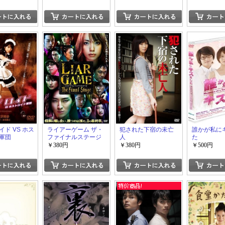
ド VS ホス
ライアーゲーム ザ・
犯された下宿の未亡
誰かが私に
軍団
ファイナルステージ
人
た
￥380円
￥380円
￥500円