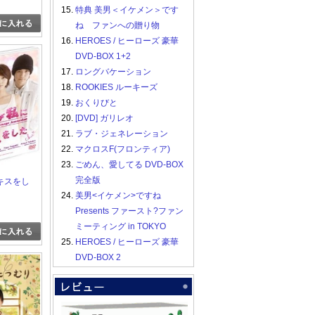
15.
特典 美男＜イケメン＞です
ね ファンへの贈り物
16.
HEROES / ヒーローズ 豪華
DVD-BOX 1+2
17.
ロングバケーション
18.
ROOKIES ルーキーズ
19.
おくりびと
20.
[DVD] ガリレオ
21.
ラブ・ジェネレーション
22.
マクロスF(フロンティア)
23.
ごめん、愛してる DVD-BOX
完全版
キスをし
24.
美男<イケメン>ですね
Presents ファースト?ファン
ミーティング in TOKYO
25.
HEROES / ヒーローズ 豪華
DVD-BOX 2