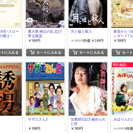
 LOVE~スロー
裏大奥 崎山の乱 忍び
月と嘘と殺人
食堂かたつ
の教え~
寄る陰謀
ンダード?
ン
￥500円
￥500円
特価:￥140円
￥500円
サザエさん2
女教師日記3 秘められ
みぽりんの
た性
￥398円
￥380円
￥500円
特価