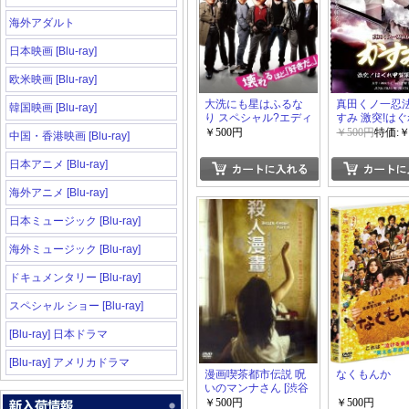
海外アダルト
日本映画 [Blu-ray]
欧米映画 [Blu-ray]
大洗にも星はふるな
真田くノ一忍法
韓国映画 [Blu-ray]
り スペシャル?エディ
すみ 激突!は
ション
軍団!!
￥500円
￥500円
特価:￥
中国・香港映画 [Blu-ray]
日本アニメ [Blu-ray]
海外アニメ [Blu-ray]
日本ミュージック [Blu-ray]
海外ミュージック [Blu-ray]
ドキュメンタリー [Blu-ray]
スペシャル ショー [Blu-ray]
[Blu-ray] 日本ドラマ
[Blu-ray] アメリカドラマ
漫画喫茶都市伝説 呪
なくもんか
いのマンナさん [渋谷
援交編]
￥500円
￥500円