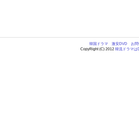
韓国ドラマ
激安DVD
お問
CopyRight (C) 2012
韓流ドラマはDV