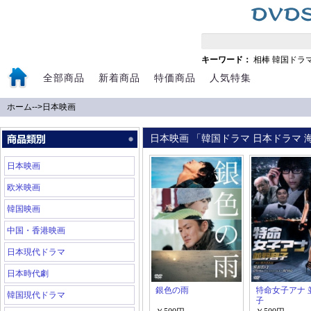
キーワード：
相棒
韓国ドラ
全部商品
新着商品
特価商品
人気特集
ホーム
-->
日本映画
日本映画 「韓国ドラマ 日本ドラマ 海
日本映画
欧米映画
韓国映画
中国・香港映画
日本現代ドラマ
日本時代劇
銀色の雨
特命女子アナ 
韓国現代ドラマ
子