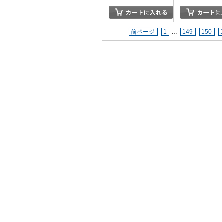
前ページ
1
…
149
150