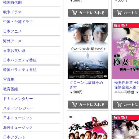
￥500円
￥500円
韓国時代劇
欧米ドラマ
中国・台湾ドラマ
日本アニメ
海外アニメ
日本お笑い系
日本バラエティ番組
韓国バラエティ番組
写真集
クローンは故郷をめ
極妻任狂道~
ざす
保険金殺人篇~
教育番組
￥500円
￥500円
特価:￥
ドキュメンタリー
スポーツ レジャー
日本ミュージック
海外ミュージック
日本アダルト