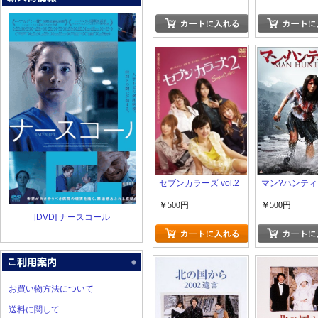
セブンカラーズ vol.2
マン?ハンテ
￥500円
￥500円
[DVD] ナースコール
お買い物方法について
送料に関して