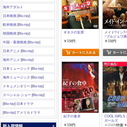
海外アダルト
日本映画 [Blu-ray]
欧米映画 [Blu-ray]
ギネスの女房
メイド?イン?
韓国映画 [Blu-ray]
~ブルジョワ
雅なお仕事~
￥550円
￥550円
中国・香港映画 [Blu-ray]
日本アニメ [Blu-ray]
海外アニメ [Blu-ray]
日本ミュージック [Blu-ray]
海外ミュージック [Blu-ray]
ドキュメンタリー [Blu-ray]
スペシャル ショー [Blu-ray]
[Blu-ray] 日本ドラマ
[Blu-ray] アメリカドラマ
紀子の食卓
COOL GIRL
ガールズ
￥550円
￥550円
特価:￥