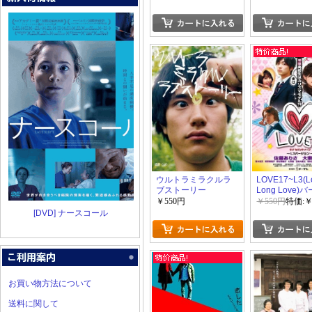
ウルトラミラクルラ
LOVE17~L3(L
ブストーリー
Long Love)
ン~
￥550円
￥550円
特価:￥
[DVD] ナースコール
お買い物方法について
送料に関して