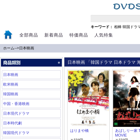
キーワード：
相棒
韓国ドラ
全部商品
新着商品
特価商品
人気特集
ホーム
-->
日本映画
日本映画 「韓国ドラマ 日本ドラマ 海
日本映画
欧米映画
韓国映画
中国・香港映画
日本現代ドラマ
日本時代劇
はりまや橋
あばしり一家 T
韓国現代ドラマ
MOVIE