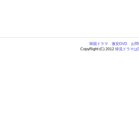
韓国ドラマ
激安DVD
お問
CopyRight (C) 2012
韓流ドラマはDV