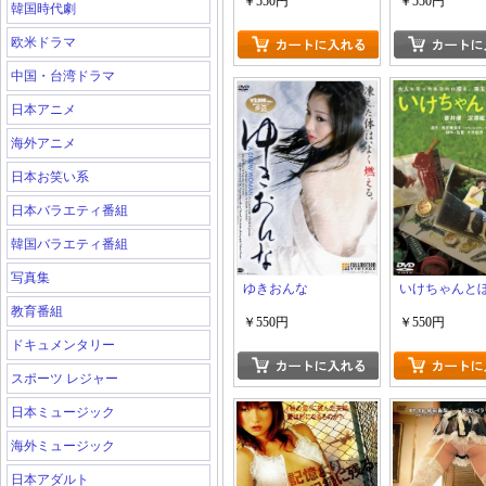
￥550円
￥550円
韓国時代劇
欧米ドラマ
中国・台湾ドラマ
日本アニメ
海外アニメ
日本お笑い系
日本バラエティ番組
韓国バラエティ番組
写真集
ゆきおんな
いけちゃんと
教育番組
￥550円
￥550円
ドキュメンタリー
スポーツ レジャー
日本ミュージック
海外ミュージック
日本アダルト