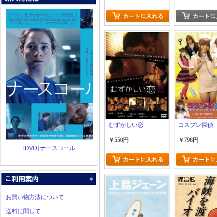
むずかしい恋
コスプレ探偵
￥550円
￥798円
[DVD] ナースコール
お買い物方法について
送料に関して