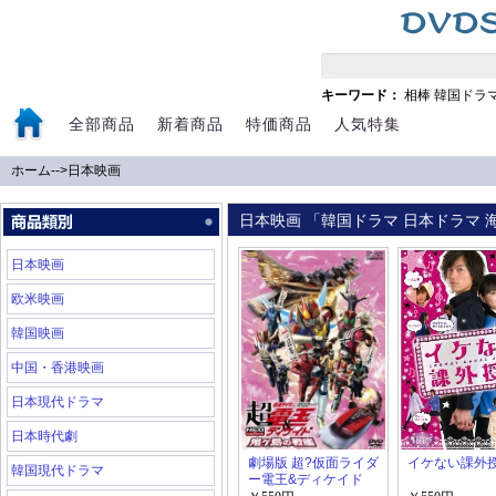
キーワード：
相棒
韓国ドラ
全部商品
新着商品
特価商品
人気特集
ホーム
-->
日本映画
日本映画 「韓国ドラマ 日本ドラマ 海
日本映画
欧米映画
韓国映画
中国・香港映画
日本現代ドラマ
日本時代劇
劇場版 超?仮面ライダ
イケない課外
韓国現代ドラマ
ー電王&ディケイド