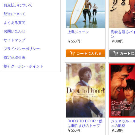
お支払いについて
配送について
よくある質問
お問い合わせ
上島ジェーン
海峡を渡るバ
ン
サイトマップ
￥550円
￥800円
プライバシーポリシー
特定商取引表
割引クーポン・ポイント
DOOR TO DOOR ~僕
ジェネラル・
は脳性まひのトップ
ュの凱旋
セールスマン~
￥550円
￥550円