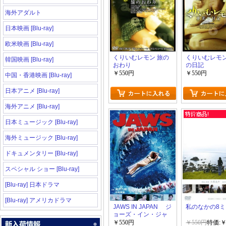
海外アダルト
日本映画 [Blu-ray]
欧米映画 [Blu-ray]
くりいむレモン 旅の
くりいむレモン
韓国映画 [Blu-ray]
おわり
の日記
￥550円
￥550円
中国・香港映画 [Blu-ray]
日本アニメ [Blu-ray]
海外アニメ [Blu-ray]
日本ミュージック [Blu-ray]
海外ミュージック [Blu-ray]
ドキュメンタリー [Blu-ray]
スペシャル ショー [Blu-ray]
[Blu-ray] 日本ドラマ
[Blu-ray] アメリカドラマ
JAWS IN JAPAN ジ
私のなかの8
ョーズ・イン・ジャ
パン
￥550円
￥550円
特価:￥