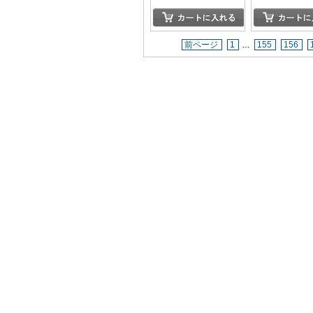
前ページ
1
…
155
156