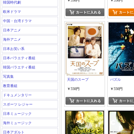
NEOジェネレーショ
￥550円
￥550円
韓国時代劇
ンズ 鬼ヶ島の戦艦
欧米ドラマ
中国・台湾ドラマ
日本アニメ
海外アニメ
日本お笑い系
日本バラエティ番組
韓国バラエティ番組
写真集
天国のスープ
パズル
教育番組
￥550円
￥550円
ドキュメンタリー
スポーツ レジャー
日本ミュージック
海外ミュージック
日本アダルト