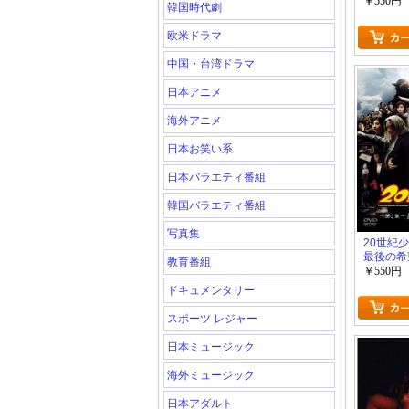
￥550円
韓国時代劇
欧米ドラマ
中国・台湾ドラマ
日本アニメ
海外アニメ
日本お笑い系
日本バラエティ番組
韓国バラエティ番組
写真集
20世紀少
最後の希
教育番組
￥550円
ドキュメンタリー
スポーツ レジャー
日本ミュージック
海外ミュージック
日本アダルト