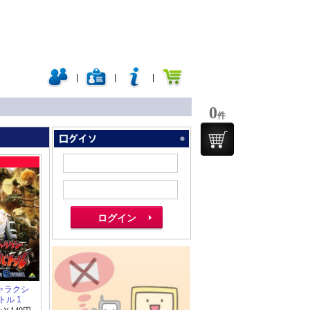
|
|
|
0
件
ャラクシ
トル 1