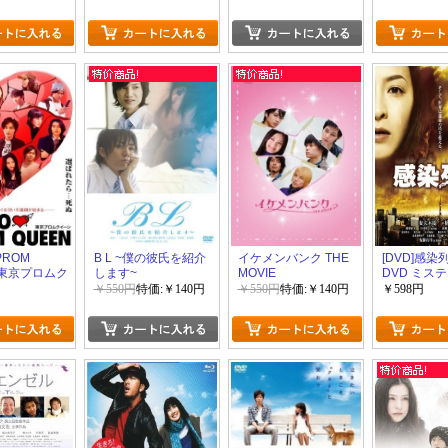
PROM
B L ~僕の彼氏を紹介
イケメンバンク THE
[DVD]感
/東京プロムク
します~
MOVIE
DVD ミス
スペンス」
￥550円
特価:￥140円
￥550円
特価:￥140円
￥598円