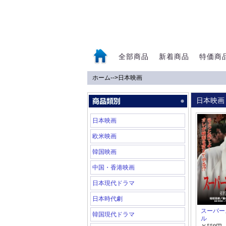
全部商品
新着商品
特価商
ホーム
-->
日本映画
0
日本映画
日本映画
欧米映画
韓国映画
中国・香港映画
日本現代ドラマ
日本時代劇
スーパー
韓国現代ドラマ
ル