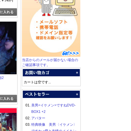
:￥140円
当店からのメールが届かない場合の
ご確認事項です。
怨2
カートは空です...
01.
美男<イケメン>ですねDVD-
BOX1 +2
02.
アバター
03.
特典映像 美男〈イケメン〉