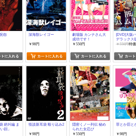
呪怨
深海獣レイゴー
劇場版 カンナさん大
[DVD]大
成功です！
デラックス
DVD」
￥98円
￥550円
￥550円
特価
袋 絶叫編 ま
怪談新耳袋 殴り込み2
隠密くノ一列伝 秘め
罪とか罰と
ごい顔」
られた女忍び
￥98円
￥550円
￥98円