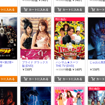
PLASTIC CITY「邦画
￥550円
特価:￥140円
￥550円
特価:￥140円
￥550円
特価
DVD ラブストーリ」
年<第2章>
プライド デラックス
ハンサム★スーツ
じゅおん呪
望
版 [DVD]
THE TV [DVD]
￥550円
￥550円
特価:￥140円
￥550円