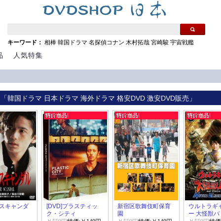
キーワード：
相棒
韓国ドラマ
名探偵コナン
木村拓哉
宮崎駿
宇宙戦艦
品
人気特集
 「韓国ドラマ 日本ドラマ 海外ドラマ 格安DVD 激安DVD販売」
スキャンダ
[DVD]プラスティッ
新宿区歌舞伎町保育
ウルトラギ
ク・シティ
園
ー 大怪獣バ