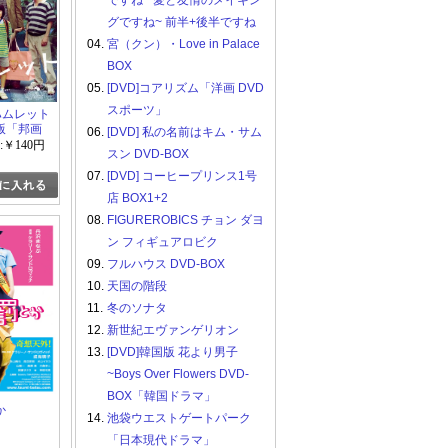
ですね ~愛と友情のメイキン
グですね~ 前半+後半ですね
04.
宮（クン）・Love in Palace
BOX
05.
[DVD]コアリズム「洋画 DVD
スポーツ」
阪ハムレット
版「邦画
06.
[DVD] 私の名前はキム・サム
:￥140円
スン DVD-BOX
07.
[DVD] コーヒープリンス1号
店 BOX1+2
08.
FIGUREROBICS チョン ダヨ
ン フィギュアロビク
09.
フルハウス DVD-BOX
10.
天国の階段
11.
冬のソナタ
12.
新世紀エヴァンゲリオン
13.
[DVD]韓国版 花より男子
~Boys Over Flowers DVD-
BOX「韓国ドラマ」
か
14.
池袋ウエストゲートパーク
「日本現代ドラマ」