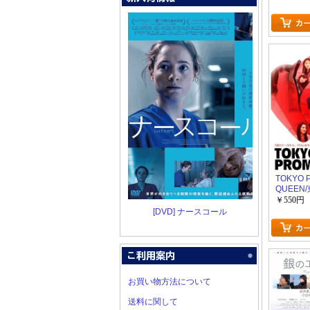
TOKYO 
QUEEN
ィーン
￥550円
[DVD] ナースコール
お買い物方法について
送料に関して