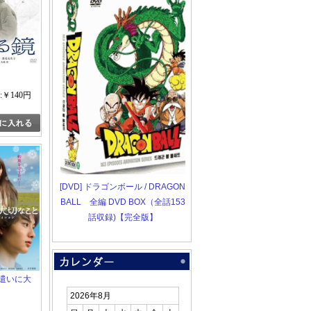
:￥140円
[DVD] ドラゴンボール / DRAGON
BALL 全編 DVD BOX（全話153
話収録)【完全版】
法遣いに大
2026年8月