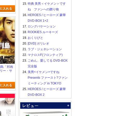
15.
特典 美男＜イケメン＞です
ね ファンへの贈り物
16.
HEROES / ヒーローズ 豪華
DVD-BOX 1+2
17.
ロングバケーション
18.
ROOKIES ルーキーズ
19.
おくりびと
20.
[DVD] ガリレオ
21.
ラブ・ジェネレーション
22.
マクロスF(フロンティア)
23.
ごめん、愛してる DVD-BOX
完全版
染列島「邦画
テリー・サ
24.
美男<イケメン>ですね
Presents ファースト?ファン
ミーティング in TOKYO
25.
HEROES / ヒーローズ 豪華
DVD-BOX 2