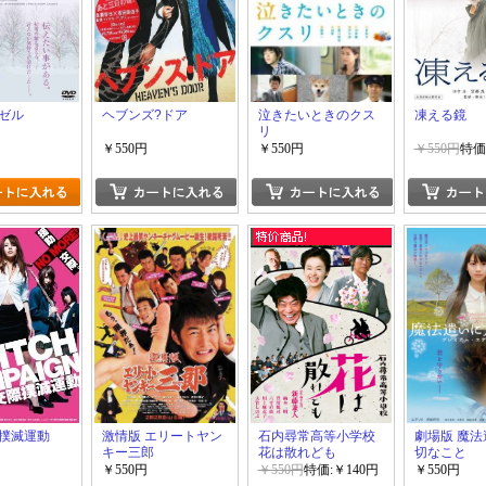
ゼル
ヘブンズ?ドア
泣きたいときのクス
凍える鏡
リ
￥550円
￥550円
￥550円
特価
撲滅運動
激情版 エリートヤン
石内尋常高等小学校
劇場版 魔
キー三郎
花は散れども
切なこと
￥550円
￥550円
特価:￥140円
￥550円