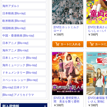
海外アダルト
日本映画 [Blu-ray]
欧米映画 [Blu-ray]
[DVD] ホットミルク
[DVD] 童貞
韓国映画 [Blu-ray]
ロード
らっしゃ～い!
￥598円
￥598円
中国・香港映画 [Blu-ray]
日本アニメ [Blu-ray]
海外アニメ [Blu-ray]
日本ミュージック [Blu-ray]
海外ミュージック [Blu-ray]
ドキュメンタリー [Blu-ray]
スペシャル ショー [Blu-ray]
[Blu-ray] 日本ドラマ
[Blu-ray] アメリカドラマ
[DVD] 真 透明変態人
[DVD] 劇場版
間 美女を襲う透明
いさん 第II紀
香水の甘い罠
￥598円
￥598円