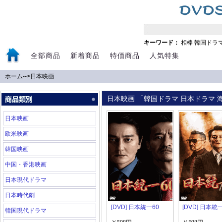
キーワード：
相棒
韓国ドラ
全部商品
新着商品
特価商品
人気特集
ホーム
-->
日本映画
日本映画 「韓国ドラマ 日本ドラマ 海
日本映画
欧米映画
韓国映画
中国・香港映画
日本現代ドラマ
日本時代劇
[DVD] 日本統一60
[DVD] 日本統
韓国現代ドラマ