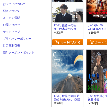
お支払いについて
配送について
よくある質問
お問い合わせ
[DVD] 佐藤家の朝
[DVD] NEW
食、鈴木家の夕食
GENERATION
サイトマップ
LIVE ウルト
￥598円
￥1980円
レーザー編 未
プライバシーポリシー
特定商取引表
割引クーポン・ポイント
[DVD] 世界七大陸 最
[DVD] 大川
高峰を飛びたい 空撮
休日捜査
写真家 山本直洋の挑
￥598円
￥598円
戦