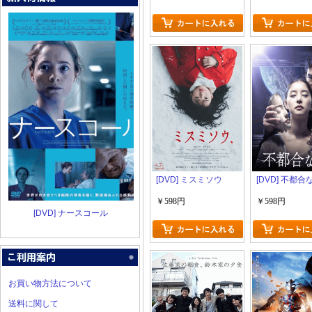
[DVD] ミスミソウ
[DVD] 不都
￥598円
￥598円
[DVD] ナースコール
お買い物方法について
送料に関して