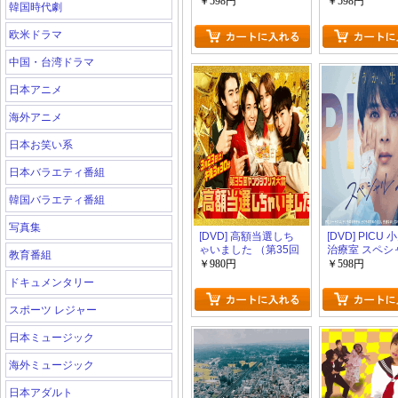
￥598円
￥598円
韓国時代劇
欧米ドラマ
中国・台湾ドラマ
日本アニメ
海外アニメ
日本お笑い系
日本バラエティ番組
韓国バラエティ番組
写真集
[DVD] 高額当選しち
[DVD] PICU
ゃいました （第35回
治療室 スペシ
教育番組
ヤングシナリオ大
2024
￥980円
￥598円
賞）
ドキュメンタリー
スポーツ レジャー
日本ミュージック
海外ミュージック
日本アダルト