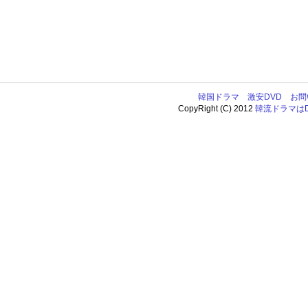
韓国ドラマ
激安DVD
お問
CopyRight (C) 2012
韓流ドラマはDV