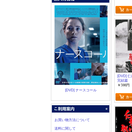
[DVD]
完結篇
￥598円
[DVD] ナースコール
お買い物方法について
送料に関して