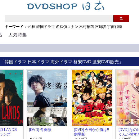
キーワード：
相棒
韓国ドラマ
名探偵コナン
木村拓哉
宮崎駿
宇宙戦艦
品
人気特集
 「韓国ドラマ 日本ドラマ 海外ドラマ 格安DVD 激安DVD販売」
AD LANDS
[DVD] 冬薔薇
[DVD] 今日から俺は!!
[DVD] な
ランズ
劇場版
くんが甘す