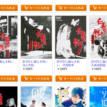
 仁義なき戦い
[DVD] 仁義なき戦い
[DVD] 仁義なき戦
[DVD] 仁
頂上作戦
い 代理戦争
広島死闘篇
￥598円
￥598円
￥598円