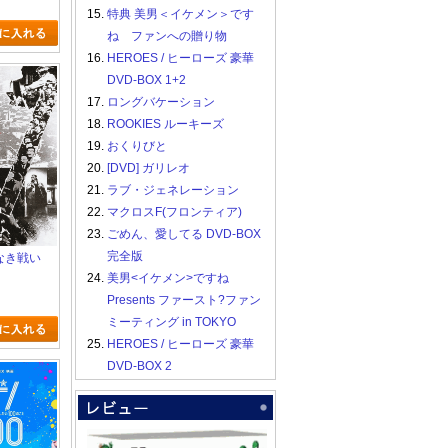
15.
特典 美男＜イケメン＞です
ね ファンへの贈り物
16.
HEROES / ヒーローズ 豪華
DVD-BOX 1+2
17.
ロングバケーション
18.
ROOKIES ルーキーズ
19.
おくりびと
20.
[DVD] ガリレオ
21.
ラブ・ジェネレーション
22.
マクロスF(フロンティア)
23.
ごめん、愛してる DVD-BOX
完全版
義なき戦い
24.
美男<イケメン>ですね
Presents ファースト?ファン
ミーティング in TOKYO
25.
HEROES / ヒーローズ 豪華
DVD-BOX 2