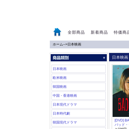
全部商品
新着商品
特価商
ホーム
-->
日本映画
0
日本映画
日本映画
欧米映画
韓国映画
中国・香港映画
日本現代ドラマ
日本時代劇
[DVD] B
韓国現代ドラマ
バッド・