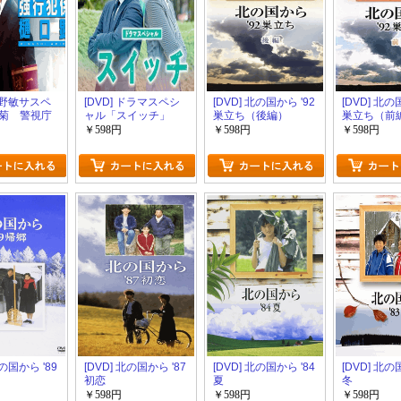
 今野敏サスペ
[DVD] ドラマスペシ
[DVD] 北の国から '92
[DVD] 北の
菊 警視庁
ャル「スイッチ」
巣立ち（後編）
巣立ち（前
 樋口顕
￥598円
￥598円
￥598円
北の国から '89
[DVD] 北の国から '87
[DVD] 北の国から '84
[DVD] 北の
初恋
夏
冬
￥598円
￥598円
￥598円