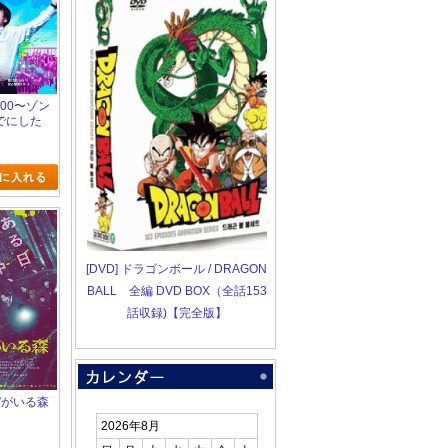
100〜ゾン
でにした
と〜
[DVD] ドラゴンボール / DRAGON
BALL 全編 DVD BOX（全話153
話収録)【完全版】
れ”がいる森
2026年8月