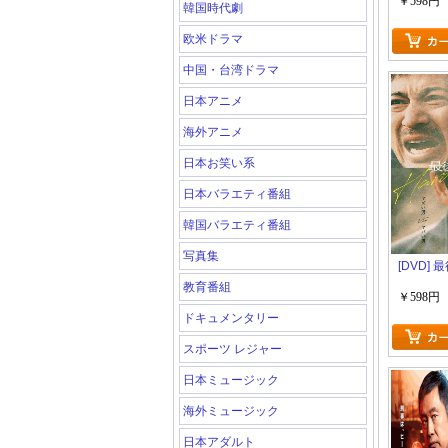
￥598円
韓国時代劇
欧米ドラマ
中国・台湾ドラマ
日本アニメ
海外アニメ
日本お笑い系
日本バラエティ番組
韓国バラエティ番組
写真集
[DVD]
教育番組
￥598円
ドキュメンタリー
スポーツ レジャー
日本ミュージック
海外ミュージック
日本アダルト