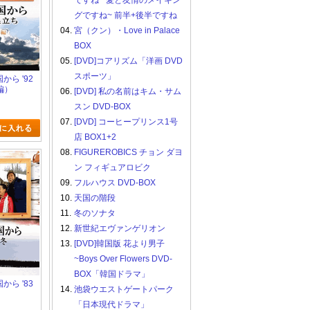
ですね ~愛と友情のメイキン
グですね~ 前半+後半ですね
04.
宮（クン）・Love in Palace
BOX
05.
[DVD]コアリズム「洋画 DVD
スポーツ」
国から '92
編）
06.
[DVD] 私の名前はキム・サム
スン DVD-BOX
07.
[DVD] コーヒープリンス1号
店 BOX1+2
08.
FIGUREROBICS チョン ダヨ
ン フィギュアロビク
09.
フルハウス DVD-BOX
10.
天国の階段
11.
冬のソナタ
12.
新世紀エヴァンゲリオン
13.
[DVD]韓国版 花より男子
~Boys Over Flowers DVD-
BOX「韓国ドラマ」
国から '83
14.
池袋ウエストゲートパーク
「日本現代ドラマ」