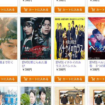
￥598円
￥598円
￥598円
 最後まで行く
[DVD] 禁じられた遊
[DVD] イチケイのカ
[DVD] ペ
び
ラス スペシャル
告 ３つの
容疑者
￥598円
￥598円
￥598円