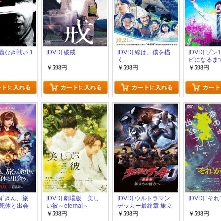
仁義なき戦い 1
[DVD] 破戒
[DVD] 線は、僕を描
[DVD] ゾン
く
ビになるま
い100のこ
￥598円
￥598円
￥598円
 赤ずきん、旅
[DVD] 劇場版 美し
[DVD] ウルトラマン
[DVD] “そ
死体と出会
い彼～eternal～
デッカー最終章 旅立
ちの彼方へ…
￥598円
￥598円
￥598円