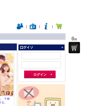
|
|
|
0
件
のに、千輝
ぎる。