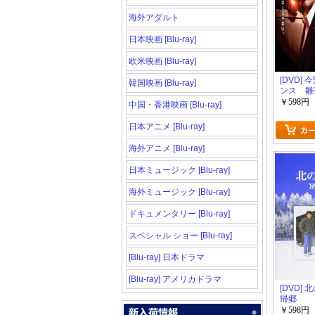
海外アダルト
日本映画 [Blu-ray]
欧米映画 [Blu-ray]
[DVD]
韓国映画 [Blu-ray]
ンス 雛
強行犯係
￥598円
中国・香港映画 [Blu-ray]
日本アニメ [Blu-ray]
海外アニメ [Blu-ray]
日本ミュージック [Blu-ray]
海外ミュージック [Blu-ray]
ドキュメンタリー [Blu-ray]
スペシャル ショー [Blu-ray]
[Blu-ray] 日本ドラマ
[Blu-ray] アメリカドラマ
[DVD] 
帰郷
￥598円