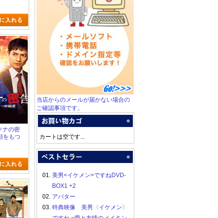
当店からのメールが届かない場合の
ご確認事項です。
ルソナの密
顔をもつ
カートは空です...
01.
美男<イケメン>ですねDVD-
BOX1 +2
02.
アバター
03.
特典映像 美男〈イケメン〉