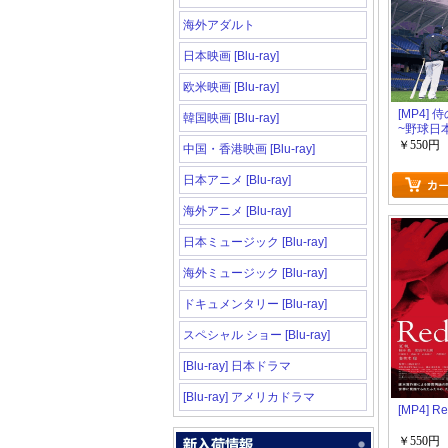
海外アダルト
日本映画 [Blu-ray]
欧米映画 [Blu-ray]
[MP4]
韓国映画 [Blu-ray]
~野球日
パンの80
￥550円
中国・香港映画 [Blu-ray]
（3.45）
日本アニメ [Blu-ray]
海外アニメ [Blu-ray]
日本ミュージック [Blu-ray]
海外ミュージック [Blu-ray]
ドキュメンタリー [Blu-ray]
スペシャル ショー [Blu-ray]
[Blu-ray] 日本ドラマ
[Blu-ray] アメリカドラマ
[MP4] R
￥550円