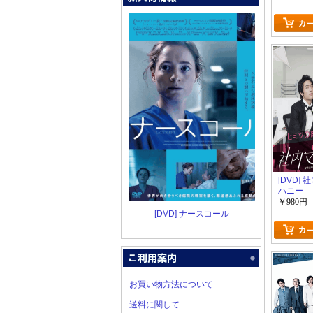
[DVD]
ハニー
￥980円
[DVD] ナースコール
お買い物方法について
送料に関して