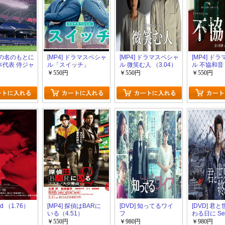
 侍の名のもとに
[MP4] ドラマスペシャ
[MP4] ドラマスペシャ
[MP4] ド
本代表 侍ジャ
ル「スイッチ」
ル 微笑む人 （3.04）
ル 不協和音
0日~
（1.98）
VS 氷の検事
￥550円
￥550円
￥550円
ed （1.76）
[MP4] 探偵はBARに
[DVD] 知ってるワイ
[DVD] 君
いる（4.51）
フ
わる日に Se
￥550円
￥980円
￥980円