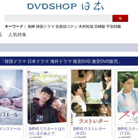
キーワード：
相棒
韓国ドラマ
名探偵コナン
木村拓哉
宮崎駿
宇宙戦艦
品
人気特集
 「韓国ドラマ 日本ドラマ 海外ドラマ 格安DVD 激安DVD販売」
 ロマンスドール
[MP4] リスタートはた
[MP4] ラストレター
[MP4] ステ
だいまのあとで
（4.23）
（7.13）