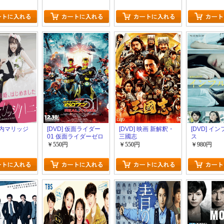
 社内マリッジ
[DVD] 仮面ライダー
[DVD] 映画 新解釈・
[DVD] イ
01 仮面ライダーゼロ
三國志
ス
ワン
￥550円
￥550円
￥980円