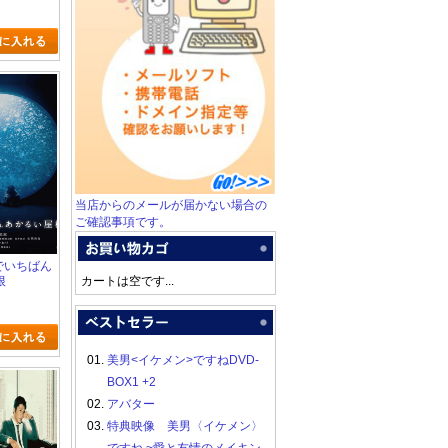
当店からのメールが届かない場合の
ご確認事項です。
宙でいちばん
根
カートは空です...
01.
美男<イケメン>ですねDVD-
BOX1 +2
02.
アバター
03.
特典映像 美男〈イケメン〉