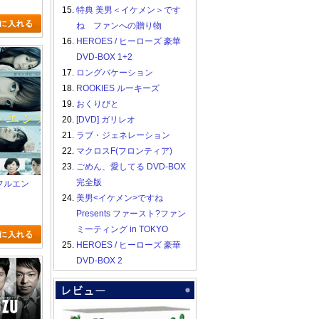
15.
特典 美男＜イケメン＞です
ね ファンへの贈り物
16.
HEROES / ヒーローズ 豪華
DVD-BOX 1+2
17.
ロングバケーション
18.
ROOKIES ルーキーズ
19.
おくりびと
20.
[DVD] ガリレオ
21.
ラブ・ジェネレーション
22.
マクロスF(フロンティア)
23.
ごめん、愛してる DVD-BOX
完全版
ンフルエン
24.
美男<イケメン>ですね
Presents ファースト?ファン
ミーティング in TOKYO
25.
HEROES / ヒーローズ 豪華
DVD-BOX 2