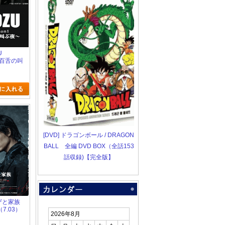
U
 ～百舌の叫
[DVD] ドラゴンボール / DRAGON
BALL 全編 DVD BOX（全話153
話収録)【完全版】
クザと家族
y（7.03）
2026年8月