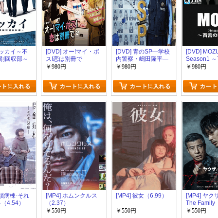
 トッカイ～不
[DVD] オー!マイ・ボ
[DVD] 青のSP―学校
[DVD] MOZ
別回収部～
ス!恋は別冊で
内警察・嶋田隆平―
Season1
ぶ夜～
￥980円
￥980円
￥980円
 閉鎖病棟-それ
[MP4] ホムンクルス
[MP4] 彼女（6.99）
[MP4] ヤ
（4.54）
（2.37）
The Famil
￥550円
￥550円
￥550円