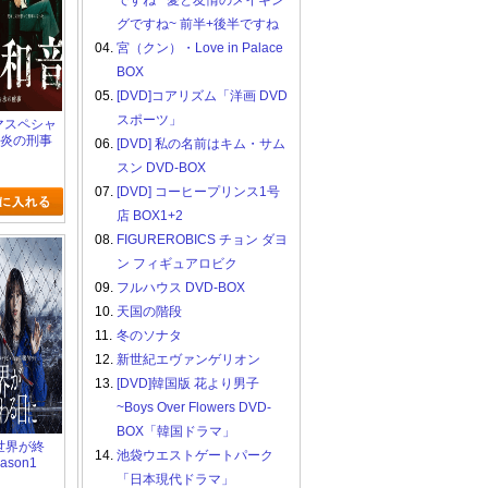
ですね ~愛と友情のメイキン
グですね~ 前半+後半ですね
04.
宮（クン）・Love in Palace
BOX
05.
[DVD]コアリズム「洋画 DVD
スポーツ」
ラマスペシャ
 炎の刑事
06.
[DVD] 私の名前はキム・サム
 （2.39）
スン DVD-BOX
07.
[DVD] コーヒープリンス1号
店 BOX1+2
08.
FIGUREROBICS チョン ダヨ
ン フィギュアロビク
09.
フルハウス DVD-BOX
10.
天国の階段
11.
冬のソナタ
12.
新世紀エヴァンゲリオン
13.
[DVD]韓国版 花より男子
~Boys Over Flowers DVD-
BOX「韓国ドラマ」
と世界が終
14.
池袋ウエストゲートパーク
ason1
「日本現代ドラマ」