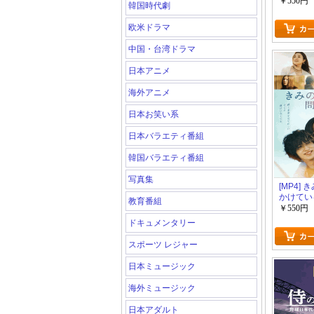
￥550円
韓国時代劇
欧米ドラマ
中国・台湾ドラマ
日本アニメ
海外アニメ
日本お笑い系
日本バラエティ番組
韓国バラエティ番組
写真集
[MP4]
かけている
教育番組
￥550円
ドキュメンタリー
スポーツ レジャー
日本ミュージック
海外ミュージック
日本アダルト