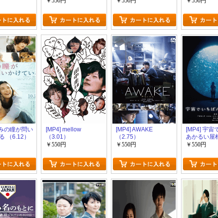
（5.44）
￥550円
￥550円
￥550円
 きみの瞳が問い
[MP4] mellow
[MP4] AWAKE
[MP4] 宇
 （6.12）
（3.01）
（2.75）
あかるい屋
（2.33）
￥550円
￥550円
￥550円