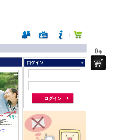
|
|
|
0
件
ップ