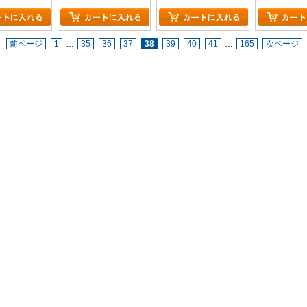
前ページ
1
…
35
36
37
38
39
40
41
…
165
次ページ