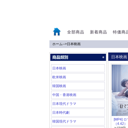
全部商品
新着商品
特価商
ホーム
-->
日本映画
0
日本映画
日本映画
欧米映画
韓国映画
中国・香港映画
日本現代ドラマ
日本時代劇
[MP4]
韓国現代ドラマ
（4.42）