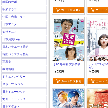
￥550円
￥550円
韓国時代劇
欧米ドラマ
中国・台湾ドラマ
日本アニメ
海外アニメ
日本お笑い系
日本バラエティ番組
韓国バラエティ番組
写真集
[DVD] 喜劇 愛妻物語
[DVD] 甘い
がい
教育番組
￥550円
￥550円
ドキュメンタリー
スポーツ レジャー
日本ミュージック
海外ミュージック
日本アダルト