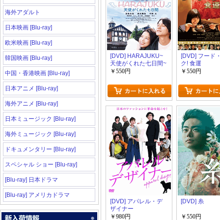
海外アダルト
日本映画 [Blu-ray]
欧米映画 [Blu-ray]
[DVD] HARAJUKU~
[DVD] フー
韓国映画 [Blu-ray]
天使がくれた七日間~
ク! 食運
￥550円
￥550円
中国・香港映画 [Blu-ray]
日本アニメ [Blu-ray]
海外アニメ [Blu-ray]
日本ミュージック [Blu-ray]
海外ミュージック [Blu-ray]
ドキュメンタリー [Blu-ray]
スペシャル ショー [Blu-ray]
[Blu-ray] 日本ドラマ
[Blu-ray] アメリカドラマ
[DVD] アパレル・デ
[DVD] 糸
ザイナー
￥980円
￥550円