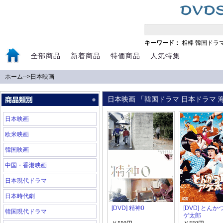
キーワード：
相棒
韓国ドラ
全部商品
新着商品
特価商品
人気特集
ホーム
-->
日本映画
日本映画 「韓国ドラマ 日本ドラマ 海
日本映画
欧米映画
韓国映画
中国・香港映画
日本現代ドラマ
日本時代劇
[DVD] 精神0
[DVD] とんか
韓国現代ドラマ
ゲ太郎