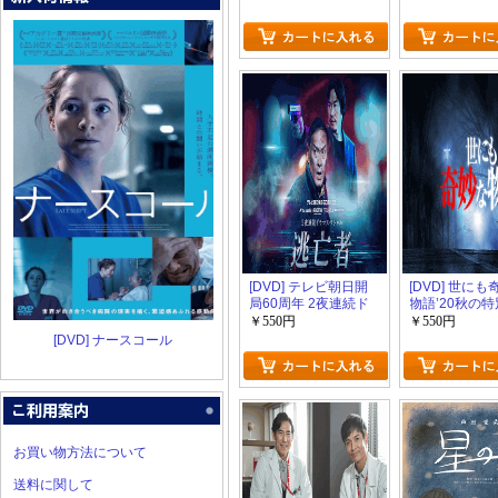
[DVD] テレビ朝日開
[DVD] 世に
局60周年 2夜連続ド
物語’20秋の
ラマスペシャル「逃
￥550円
￥550円
亡者」
[DVD] ナースコール
お買い物方法について
送料に関して