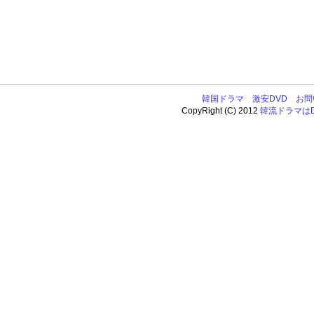
韓国ドラマ
激安DVD
お問
CopyRight (C) 2012
韓流ドラマはDV