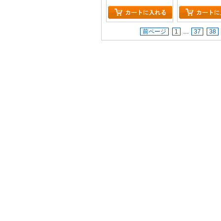
前ページ
1
…
37
38