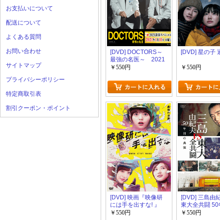
お支払いについて
配送について
よくある質問
お問い合わせ
[DVD] DOCTORS～
[DVD] 星の子
最強の名医～ 2021
サイトマップ
新春スペシャル
￥550円
￥550円
プライバシーポリシー
特定商取引表
割引クーポン・ポイント
[DVD] 映画『映像研
[DVD] 三島由
には手を出すな! 』
東大全共闘 5
真実
￥550円
￥550円