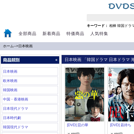
キーワード：
相棒
韓国ドラ
全部商品
新着商品
特価商品
人気特集
ホーム
-->
日本映画
日本映画 「韓国ドラマ 日本ドラマ 海
日本映画
欧米映画
韓国映画
中国・香港映画
日本現代ドラマ
日本時代劇
[DVD] 惡の華
[DVD] 凪待ち
韓国現代ドラマ