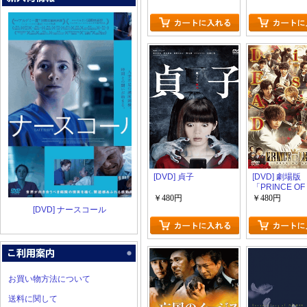
[DVD] 貞子
[DVD] 劇場版
「PRINCE OF
LEGEND」通
￥480円
￥480円
[DVD] ナースコール
お買い物方法について
送料に関して