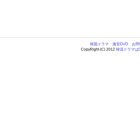
韓国ドラマ
激安DVD
お問
CopyRight (C) 2012
韓流ドラマはDV