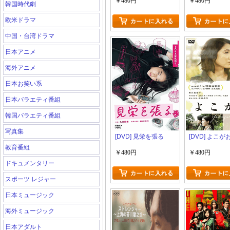
￥480円
￥480円
韓国時代劇
欧米ドラマ
中国・台湾ドラマ
日本アニメ
海外アニメ
日本お笑い系
日本バラエティ番組
韓国バラエティ番組
写真集
[DVD] 見栄を張る
[DVD] よこが
教育番組
￥480円
￥480円
ドキュメンタリー
スポーツ レジャー
日本ミュージック
海外ミュージック
日本アダルト