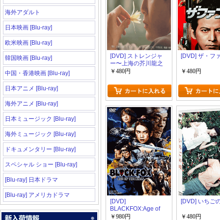
海外アダルト
日本映画 [Blu-ray]
欧米映画 [Blu-ray]
[DVD] ストレンジャ
[DVD] ザ・
韓国映画 [Blu-ray]
ー〜上海の芥川龍之
介〜
￥480円
￥480円
中国・香港映画 [Blu-ray]
日本アニメ [Blu-ray]
海外アニメ [Blu-ray]
日本ミュージック [Blu-ray]
海外ミュージック [Blu-ray]
ドキュメンタリー [Blu-ray]
スペシャル ショー [Blu-ray]
[Blu-ray] 日本ドラマ
[Blu-ray] アメリカドラマ
[DVD]
[DVD] いちご
BLACKFOX:Age of
the Ninja 特別限定版
￥980円
￥480円