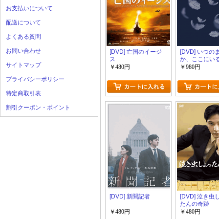
お支払いについて
配送について
よくある質問
お問い合わせ
[DVD] 亡国のイージ
[DVD] いつの
ス
か、ここにい
サイトマップ
Documentary
￥480円
￥980円
坂46 DVDス
プライバシーポリシー
ル・エディシ
特定商取引表
割引クーポン・ポイント
[DVD] 新聞記者
[DVD] 泣き
たんの奇跡
￥480円
￥480円