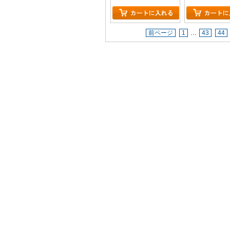
前ページ
1
…
43
44