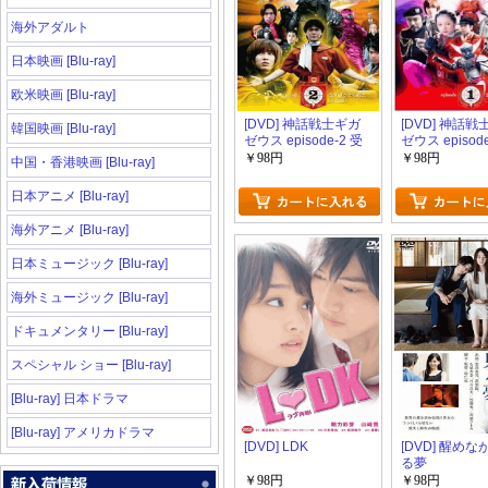
海外アダルト
日本映画 [Blu-ray]
欧米映画 [Blu-ray]
[DVD] 神話戦士ギガ
[DVD] 神話
韓国映画 [Blu-ray]
ゼウス episode-2 受
ゼウス episod
け継がれる遺志「邦
たなる戦士た
￥98円
￥98円
中国・香港映画 [Blu-ray]
画 DVD お笑い・バラ
画 DVD お笑
エティ」
エティ」
日本アニメ [Blu-ray]
海外アニメ [Blu-ray]
日本ミュージック [Blu-ray]
海外ミュージック [Blu-ray]
ドキュメンタリー [Blu-ray]
スペシャル ショー [Blu-ray]
[Blu-ray] 日本ドラマ
[Blu-ray] アメリカドラマ
[DVD] LDK
[DVD] 醒め
る夢
￥98円
￥98円