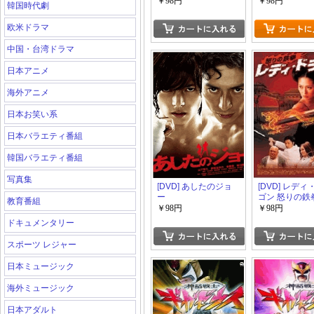
￥98円
￥98円
韓国時代劇
欧米ドラマ
中国・台湾ドラマ
日本アニメ
海外アニメ
日本お笑い系
日本バラエティ番組
韓国バラエティ番組
写真集
[DVD] あしたのジョ
[DVD] レデ
ー
ゴン 怒りの鉄
教育番組
￥98円
￥98円
ドキュメンタリー
スポーツ レジャー
日本ミュージック
海外ミュージック
日本アダルト