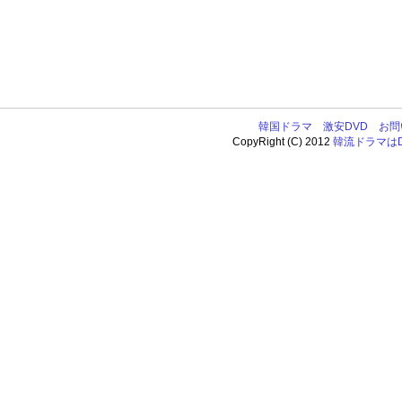
韓国ドラマ
激安DVD
お問
CopyRight (C) 2012
韓流ドラマはDV