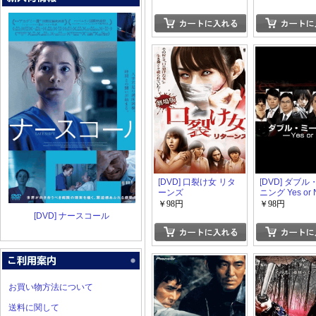
[DVD] 口裂け女 リタ
[DVD] ダブ
ーンズ
ニング Yes or 
￥98円
￥98円
[DVD] ナースコール
お買い物方法について
送料に関して