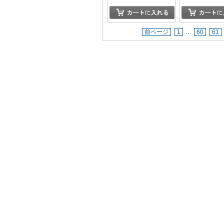
前ページ
1
…
60
61