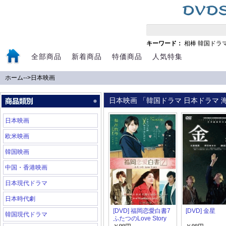
キーワード：
相棒
韓国ドラ
全部商品
新着商品
特価商品
人気特集
ホーム
-->
日本映画
日本映画 「韓国ドラマ 日本ドラマ 海
日本映画
欧米映画
韓国映画
中国・香港映画
日本現代ドラマ
日本時代劇
[DVD] 福岡恋愛白書7
[DVD] 金星
韓国現代ドラマ
ふたつのLove Story