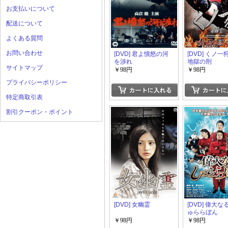
お支払いについて
配送について
よくある質問
お問い合わせ
[DVD] 君よ憤怒の河
[DVD] くノ一
を渉れ
地獄の刑
サイトマップ
￥98円
￥98円
プライバシーポリシー
特定商取引表
割引クーポン・ポイント
[DVD] 女幽霊
[DVD] 偉大
ゅららぼん
￥98円
￥98円