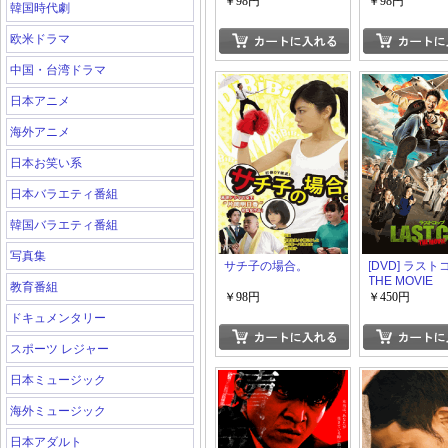
￥98円
￥98円
韓国時代劇
欧米ドラマ
中国・台湾ドラマ
日本アニメ
海外アニメ
日本お笑い系
日本バラエティ番組
韓国バラエティ番組
写真集
サチ子の場合。
[DVD] ラス
THE MOVIE
教育番組
￥98円
￥450円
ドキュメンタリー
スポーツ レジャー
日本ミュージック
海外ミュージック
日本アダルト