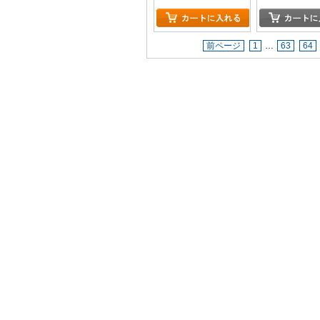
突破! 突き進め
! 」
前ページ
1
…
63
64