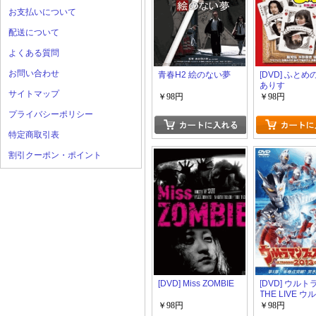
お支払いについて
配送について
よくある質問
お問い合わせ
青春H2 絵のない夢
[DVD] ふと
ありす
サイトマップ
￥98円
￥98円
プライバシーポリシー
特定商取引表
割引クーポン・ポイント
[DVD] Miss ZOMBIE
[DVD] ウル
THE LIVE 
ンフェスティ
￥98円
￥98円
2013 第1部