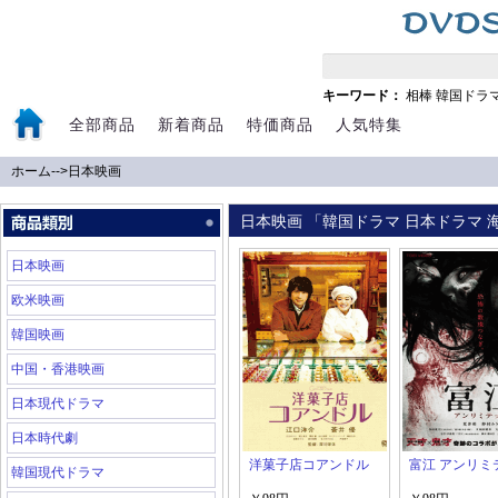
キーワード：
相棒
韓国ドラ
全部商品
新着商品
特価商品
人気特集
ホーム
-->
日本映画
日本映画 「韓国ドラマ 日本ドラマ 海
日本映画
欧米映画
韓国映画
中国・香港映画
日本現代ドラマ
日本時代劇
洋菓子店コアンドル
富江 アンリミ
韓国現代ドラマ