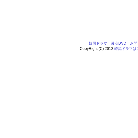
韓国ドラマ
激安DVD
お問
CopyRight (C) 2012
韓流ドラマはDV