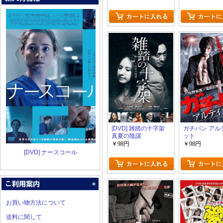
[DVD] 雑踏の十字架
ガチバン アル
真夏の陰謀
ット
￥98円
￥98円
[DVD] ナースコール
お買い物方法について
送料に関して