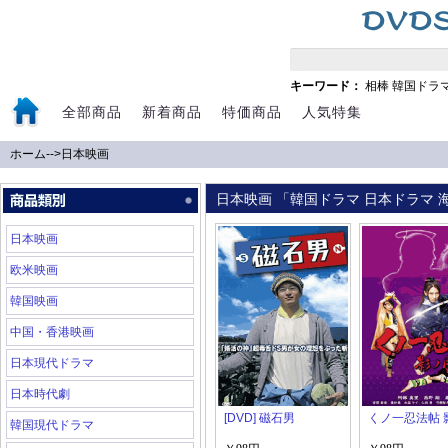
キーワード：
相棒
韓国ドラ
全部商品
新着商品
特価商品
人気特集
ホーム
-->
日本映画
日本映画 「韓国ドラマ 日本ドラマ 海
日本映画
欧米映画
韓国映画
中国・香港映画
日本現代ドラマ
日本時代劇
[DVD] 磁石男
くノ一忍法帖 
韓国現代ドラマ