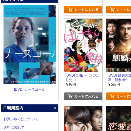
[DVD] ONE 一つにな
[DVD] 麒麟の
りたい
版・新参者~
￥98円
￥598円
[DVD] ナースコール
お買い物方法について
送料に関して