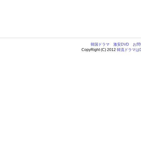
韓国ドラマ
激安DVD
お問
CopyRight (C) 2012
韓流ドラマはDV