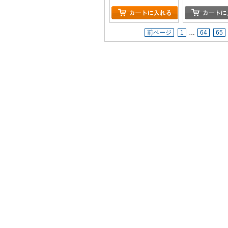
前ページ
1
…
64
65