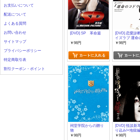
お支払いについて
配送について
よくある質問
お問い合わせ
[DVD] SP 革命篇
[DVD] 恋愛診
イズラブ 運命
サイトマップ
ウ
￥98円
￥98円
プライバシーポリシー
特定商取引表
割引クーポン・ポイント
祠堂学院からの贈り
[DVD] 怪談新
物
り込み!<地獄編
￥98円
￥98円