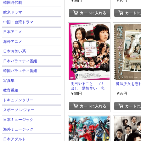
￥98円
￥98円
韓国時代劇
欧米ドラマ
中国・台湾ドラマ
日本アニメ
海外アニメ
日本お笑い系
日本バラエティ番組
韓国バラエティ番組
写真集
明日やること ゴミ
魔法少女を忘
出し 愛想笑い 恋
教育番組
愛。
￥98円
￥98円
ドキュメンタリー
スポーツ レジャー
日本ミュージック
海外ミュージック
日本アダルト