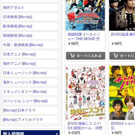
海外アダルト
日本映画 [Blu-ray]
欧米映画 [Blu-ray]
海賊戦隊ゴーカイジ
[DVD] 臨場 
韓国映画 [Blu-ray]
ャー THE MOVIE 空
飛ぶ幽霊船
￥98円
￥98円
中国・香港映画 [Blu-ray]
日本アニメ [Blu-ray]
海外アニメ [Blu-ray]
日本ミュージック [Blu-ray]
海外ミュージック [Blu-ray]
ドキュメンタリー [Blu-ray]
スペシャル ショー [Blu-ray]
[Blu-ray] 日本ドラマ
[Blu-ray] アメリカドラマ
[DVD] 地味にスゴイ!
[DVD]ギャル
DX 校閲ガール・河野
伝
悦子
￥450円
￥98円