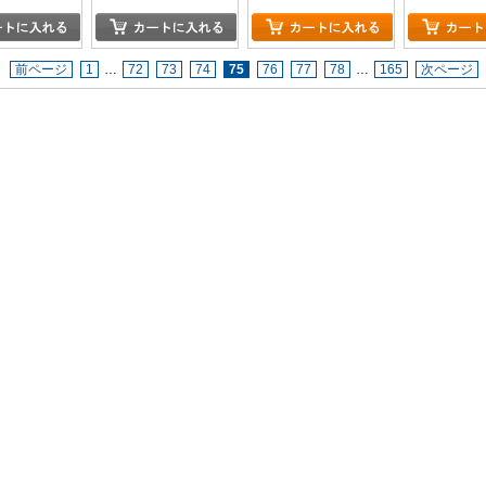
前ページ
1
…
72
73
74
75
76
77
78
…
165
次ページ