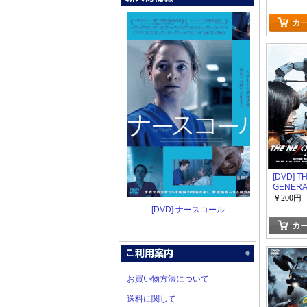
[DVD] T
GENERA
イバー/第
￥200円
[DVD] ナースコール
お買い物方法について
送料に関して