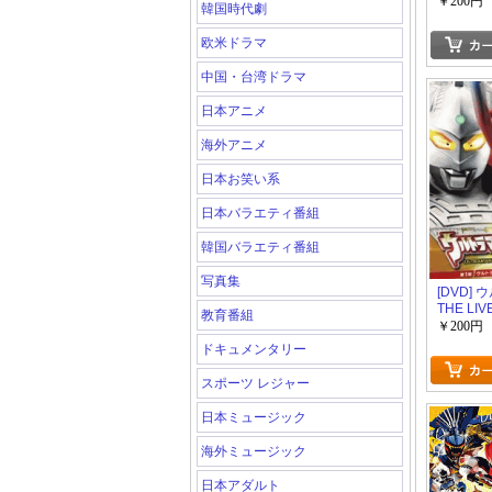
￥200円
韓国時代劇
欧米ドラマ
中国・台湾ドラマ
日本アニメ
海外アニメ
日本お笑い系
日本バラエティ番組
韓国バラエティ番組
写真集
[DVD]
THE LI
教育番組
ウルトラ
￥200円
ティバル2
ドキュメンタリー
「ウルト
め銀河の
スポーツ レジャー
」「邦画
ラマ」
日本ミュージック
海外ミュージック
日本アダルト