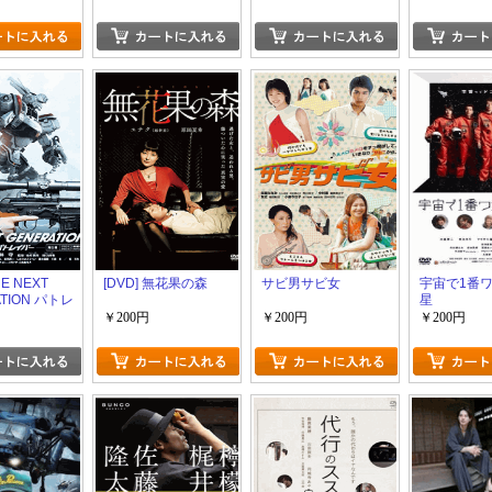
HE NEXT
[DVD] 無花果の森
サビ男サビ女
宇宙で1番
TION パトレ
星
5章
￥200円
￥200円
￥200円