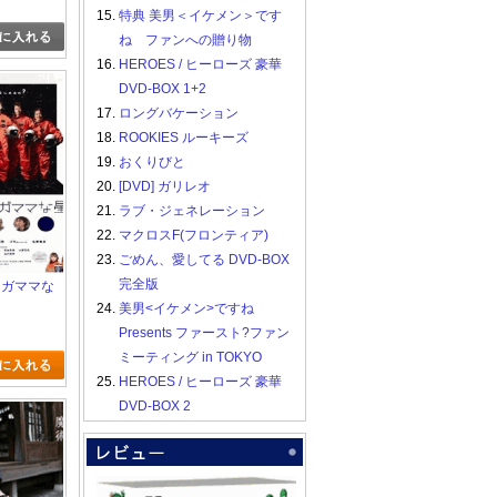
15.
特典 美男＜イケメン＞です
ね ファンへの贈り物
16.
HEROES / ヒーローズ 豪華
DVD-BOX 1+2
17.
ロングバケーション
18.
ROOKIES ルーキーズ
19.
おくりびと
20.
[DVD] ガリレオ
21.
ラブ・ジェネレーション
22.
マクロスF(フロンティア)
23.
ごめん、愛してる DVD-BOX
完全版
ワガママな
24.
美男<イケメン>ですね
Presents ファースト?ファン
ミーティング in TOKYO
25.
HEROES / ヒーローズ 豪華
DVD-BOX 2