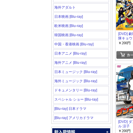
海外アダルト
日本映画 [Blu-ray]
欧米映画 [Blu-ray]
[DVD]
韓国映画 [Blu-ray]
隊キョウ
ー ガブ
￥200円
中国・香港映画 [Blu-ray]
ブ・ミュ
日本アニメ [Blu-ray]
海外アニメ [Blu-ray]
日本ミュージック [Blu-ray]
海外ミュージック [Blu-ray]
ドキュメンタリー [Blu-ray]
スペシャル ショー [Blu-ray]
[Blu-ray] 日本ドラマ
[Blu-ray] アメリカドラマ
[DVD]
ル 涼子
￥200円