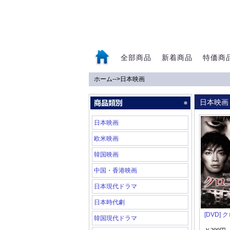
全部商品
新着商品
特価商
ホーム
-->
日本映画
0
日本映画
日本映画
欧米映画
韓国映画
中国・香港映画
日本現代ドラマ
日本時代劇
[DVD]
韓国現代ドラマ