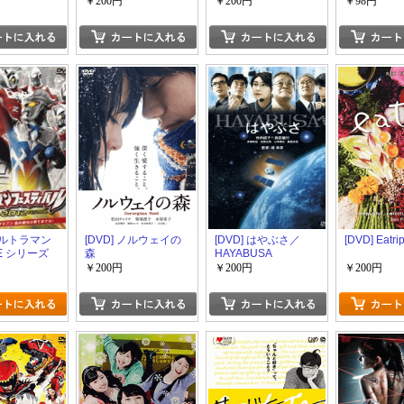
た！~
￥200円
￥200円
￥98円
 ウルトラマン
[DVD] ノルウェイの
[DVD] はやぶさ／
[DVD] Eatri
VE シリーズ
森
HAYABUSA
マンフェス
￥200円
￥200円
￥200円
012 第1部
ラセブン 進
果てまでも!
DVD 特撮ド