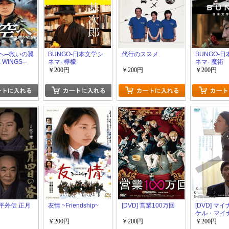
 空へ─救いの翼
BUNGO-日本文学シ
代行のススメ
BUNGO-
 WINGS─
ネマ- 檸檬
ネマ- 魔術
￥200円
￥200円
￥200円
 鬼平外伝 正月
友情 ~Friendship~
[DVD] 営業100万回
[DVD] マ
ケル・マイ
￥200円
￥200円
￥200円