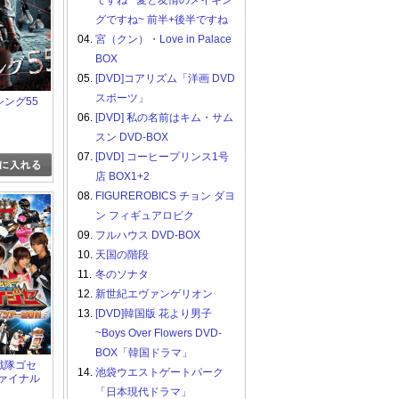
ですね ~愛と友情のメイキン
グですね~ 前半+後半ですね
04.
宮（クン）・Love in Palace
BOX
05.
[DVD]コアリズム「洋画 DVD
スポーツ」
ッシング55
06.
[DVD] 私の名前はキム・サム
スン DVD-BOX
07.
[DVD] コーヒープリンス1号
店 BOX1+2
08.
FIGUREROBICS チョン ダヨ
ン フィギュアロビク
09.
フルハウス DVD-BOX
10.
天国の階段
11.
冬のソナタ
12.
新世紀エヴァンゲリオン
13.
[DVD]韓国版 花より男子
~Boys Over Flowers DVD-
BOX「韓国ドラマ」
装戦隊ゴセ
14.
池袋ウエストゲートパーク
ファイナル
2011
「日本現代ドラマ」