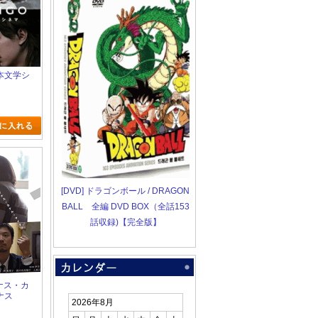
日本文学シ
[DVD] ドラゴンボール / DRAGON
BALL 全編 DVD BOX（全話153
話収録)【完全版】
イナス・カ
ナス
2026年8月