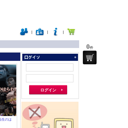
|
|
|
0
件
子高生のは