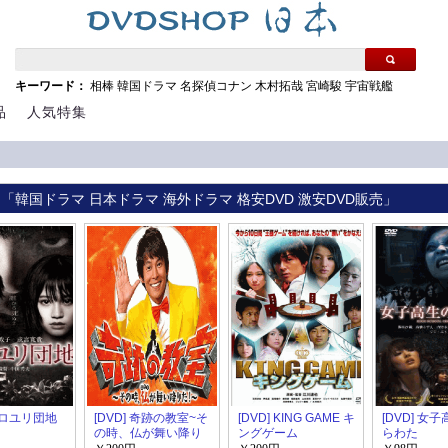
キーワード：
相棒
韓国ドラマ
名探偵コナン
木村拓哉
宮崎駿
宇宙戦艦
品
人気特集
 「韓国ドラマ 日本ドラマ 海外ドラマ 格安DVD 激安DVD販売」
 クロユリ団地
[DVD] 奇跡の教室~そ
[DVD] KING GAME キ
[DVD] 女
の時、仏が舞い降り
ングゲーム
らわた