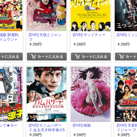
 劇場版 獣電戦
[DVD] 天使とジャン
[DVD] サッドティー
[DVD] ミ
リュウジャ
プ
リンチョ・オ
￥200円
￥200円
￥200円
ージック
 ダンプ★ガー
[DVD] ゲノムハザー
[DVD] 桜姫
[DVD] 天
ド ある天才科学者の5
イジャー 
日間
ライブツアー
￥200円
￥200円
￥200円