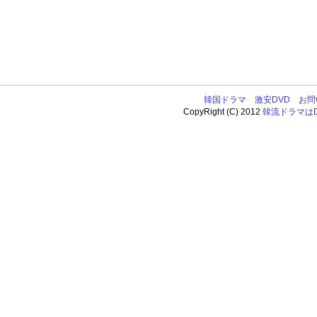
韓国ドラマ
激安DVD
お問
CopyRight (C) 2012
韓流ドラマはDV