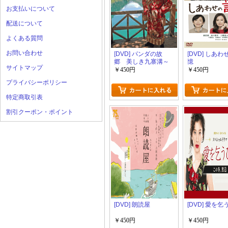
お支払いについて
配送について
よくある質問
お問い合わせ
[DVD] パンダの故
[DVD] しあ
郷 美しき九寨溝～
憶
サイトマップ
速水もこみち 中
￥450円
￥450円
国・世界遺産の旅～
プライバシーポリシー
特定商取引表
割引クーポン・ポイント
[DVD] 朗読屋
[DVD] 愛を
￥450円
￥450円