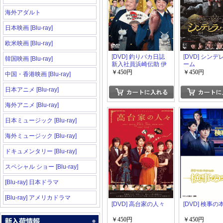
海外アダルト
日本映画 [Blu-ray]
欧米映画 [Blu-ray]
[DVD] 釣りバカ日誌
[DVD] シン
韓国映画 [Blu-ray]
新入社員浜崎伝助 伊
ーム
勢志摩で大漁! 初めて
￥450円
￥450円
中国・香港映画 [Blu-ray]
の出張編
日本アニメ [Blu-ray]
海外アニメ [Blu-ray]
日本ミュージック [Blu-ray]
海外ミュージック [Blu-ray]
ドキュメンタリー [Blu-ray]
スペシャル ショー [Blu-ray]
[Blu-ray] 日本ドラマ
[Blu-ray] アメリカドラマ
[DVD] 高台家の人々
[DVD] 検事の
￥450円
￥450円