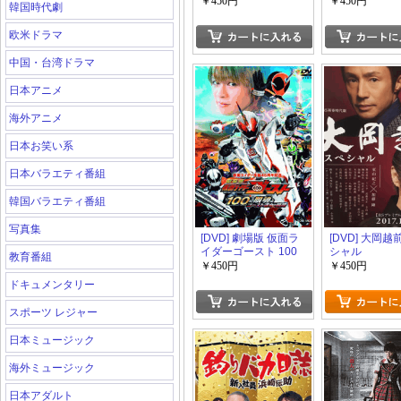
￥450円
￥450円
韓国時代劇
欧米ドラマ
中国・台湾ドラマ
日本アニメ
海外アニメ
日本お笑い系
日本バラエティ番組
韓国バラエティ番組
写真集
[DVD] 劇場版 仮面ラ
[DVD] 大岡
イダーゴースト 100
シャル
教育番組
の眼魂とゴースト運
￥450円
￥450円
命の瞬間
ドキュメンタリー
スポーツ レジャー
日本ミュージック
海外ミュージック
日本アダルト