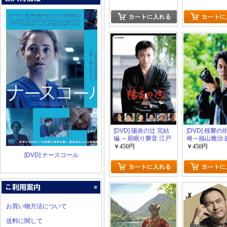
[DVD] 陽炎の辻 完結
[DVD] 残響
編 ～居眠り磐音 江戸
崎～福山雅治 
双紙～
撮る～
￥450円
￥450円
[DVD] ナースコール
お買い物方法について
送料に関して