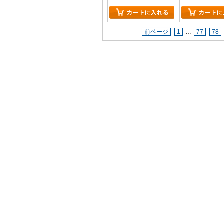
前ページ
1
…
77
78