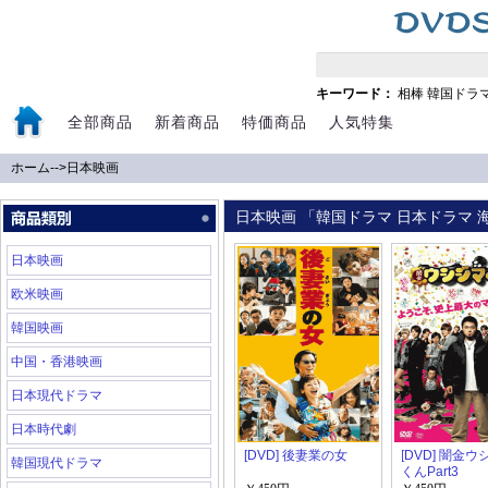
キーワード：
相棒
韓国ドラ
全部商品
新着商品
特価商品
人気特集
ホーム
-->
日本映画
日本映画 「韓国ドラマ 日本ドラマ 海
日本映画
欧米映画
韓国映画
中国・香港映画
日本現代ドラマ
日本時代劇
[DVD] 後妻業の女
[DVD] 闇金
韓国現代ドラマ
くんPart3