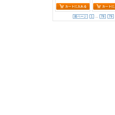
前ページ
1
…
78
79