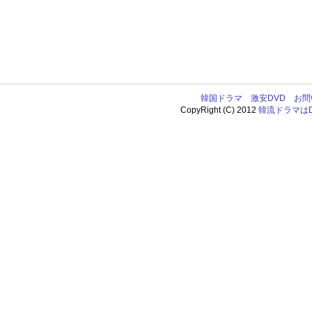
韓国ドラマ
激安DVD
お問
CopyRight (C) 2012
韓流ドラマはDV