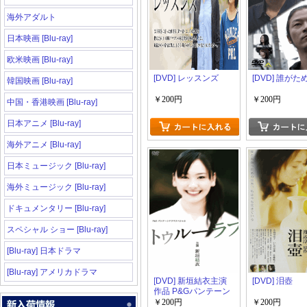
海外アダルト
日本映画 [Blu-ray]
欧米映画 [Blu-ray]
[DVD] レッスンズ
[DVD] 誰がた
韓国映画 [Blu-ray]
￥200円
￥200円
中国・香港映画 [Blu-ray]
日本アニメ [Blu-ray]
海外アニメ [Blu-ray]
日本ミュージック [Blu-ray]
海外ミュージック [Blu-ray]
ドキュメンタリー [Blu-ray]
スペシャル ショー [Blu-ray]
[Blu-ray] 日本ドラマ
[Blu-ray] アメリカドラマ
[DVD] 新垣結衣主演
[DVD] 泪壺
作品 P&Gパンテーン
ドラマスペシャル ト
￥200円
￥200円