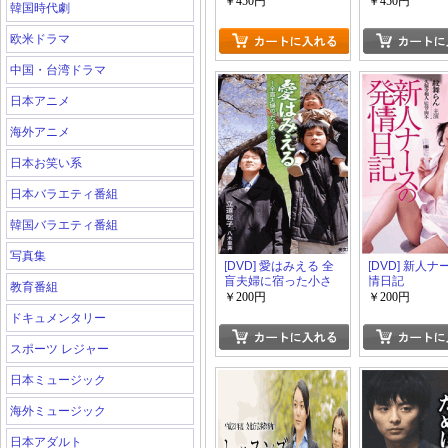
『変身』
￥450円
￥450円
韓国時代劇
欧米ドラマ
中国・台湾ドラマ
日本アニメ
海外アニメ
日本お笑い系
日本バラエティ番組
韓国バラエティ番組
写真集
[DVD] 愛はみえる 全
[DVD] 新人
盲夫婦に宿った小さ
情日記
教育番組
な命
￥200円
￥200円
ドキュメンタリー
スポーツ レジャー
日本ミュージック
海外ミュージック
日本アダルト