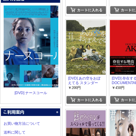
ゥルーラブ
[DVD] あの空をおぼ
[DVD] 存在
えてる スタンダー
DOCUMENTAR
ド・エディション
AKB48 DV
￥200円
￥450円
ル・エディシ
[DVD] ナースコール
お買い物方法について
送料に関して