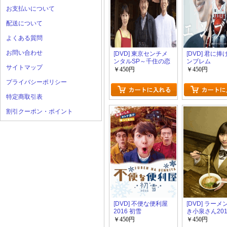
お支払いについて
配送について
よくある質問
お問い合わせ
[DVD] 東京センチメ
[DVD] 君に
ンタルSP～千住の恋
ンブレム
サイトマップ
～
￥450円
￥450円
プライバシーポリシー
特定商取引表
割引クーポン・ポイント
[DVD] 不便な便利屋
[DVD] ラー
2016 初雪
き小泉さん20
SP
￥450円
￥450円