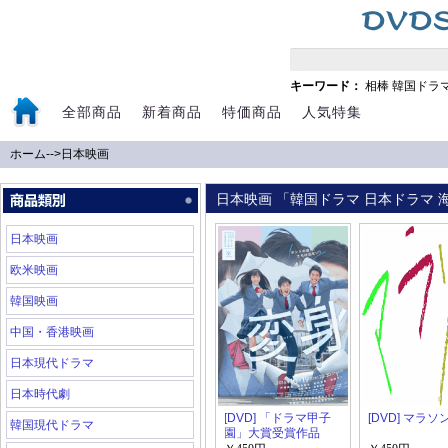
キーワード：
相棒
韓国ドラ
全部商品
新着商品
特価商品
人気特集
ホーム
-->
日本映画
日本映画 「韓国ドラマ 日本ドラマ 海
日本映画
欧米映画
韓国映画
中国・香港映画
日本現代ドラマ
日本時代劇
[DVD] 「ドラマ甲子
[DVD] マラソ
韓国現代ドラマ
園」大賞受賞作品