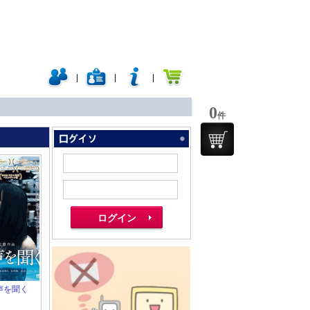
|
|
|
0
件
の声を聞く