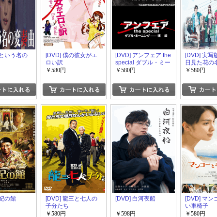
 私という名の
[DVD] 僕の彼女がエ
[DVD] アンフェア the
[DVD] 実
ロい訳
special ダブル・ミー
日見た花の
ニング 連鎖
達はまだ知
￥580円
￥580円
￥580円
王妃の館
[DVD] 龍三と七人の
[DVD] 白河夜船
[DVD] マ
子分たち
い車椅子
￥580円
￥598円
￥580円