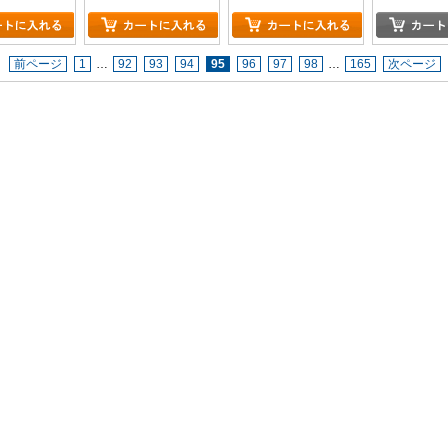
前ページ
1
…
92
93
94
95
96
97
98
…
165
次ページ