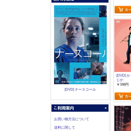
[DVD]
じか
￥598円
[DVD] ナースコール
お買い物方法について
送料に関して