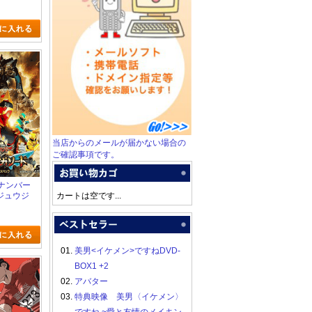
当店からのメールが届かない場合の
ご確認事項です。
画 ナンバー
ジュウジ
カートは空です...
のテガソー
01.
美男<イケメン>ですねDVD-
BOX1 +2
02.
アバター
03.
特典映像 美男〈イケメン〉