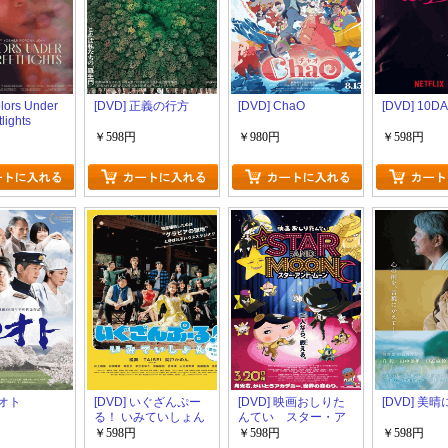
lors Under
[DVD] 正義の行方
[DVD] ChaO
[DVD] 10D
tlights
￥598円
￥980円
￥598円
ハオト
[DVD] いぐざんぷー
[DVD] 映画おしりた
[DVD] 美
る！ いみていしょん
んてい スター・ア
ンド・ムーン
￥598円
￥598円
￥598円