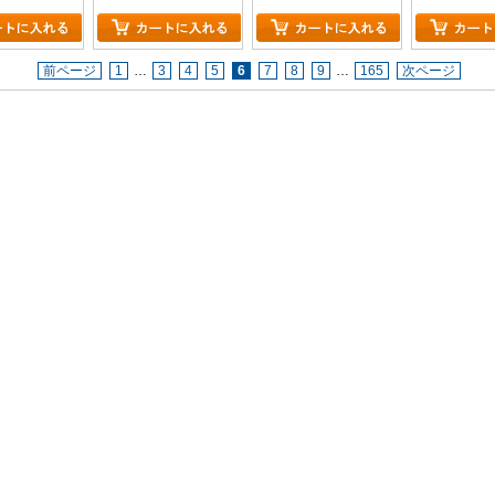
前ページ
1
…
3
4
5
6
7
8
9
…
165
次ページ