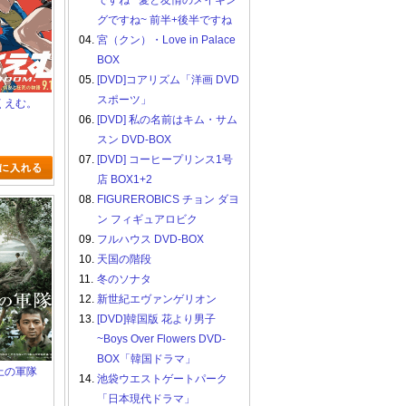
ですね ~愛と友情のメイキン
グですね~ 前半+後半ですね
04.
宮（クン）・Love in Palace
BOX
05.
[DVD]コアリズム「洋画 DVD
スポーツ」
ゃくえむ。
06.
[DVD] 私の名前はキム・サム
スン DVD-BOX
07.
[DVD] コーヒープリンス1号
店 BOX1+2
08.
FIGUREROBICS チョン ダヨ
ン フィギュアロビク
09.
フルハウス DVD-BOX
10.
天国の階段
11.
冬のソナタ
12.
新世紀エヴァンゲリオン
13.
[DVD]韓国版 花より男子
~Boys Over Flowers DVD-
BOX「韓国ドラマ」
の上の軍隊
14.
池袋ウエストゲートパーク
「日本現代ドラマ」