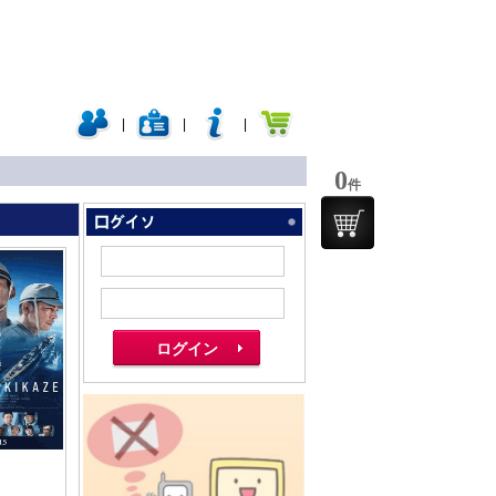
|
|
|
0
件