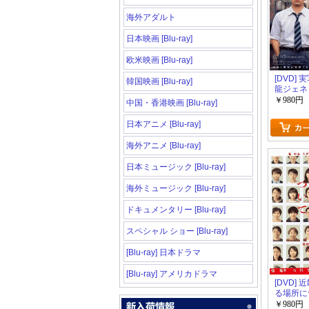
海外アダルト
日本映画 [Blu-ray]
欧米映画 [Blu-ray]
[DVD]
韓国映画 [Blu-ray]
龍ジェネ
ンス』
￥980円
中国・香港映画 [Blu-ray]
日本アニメ [Blu-ray]
海外アニメ [Blu-ray]
日本ミュージック [Blu-ray]
海外ミュージック [Blu-ray]
ドキュメンタリー [Blu-ray]
スペシャル ショー [Blu-ray]
[Blu-ray] 日本ドラマ
[Blu-ray] アメリカドラマ
[DVD]
る場所に
￥980円