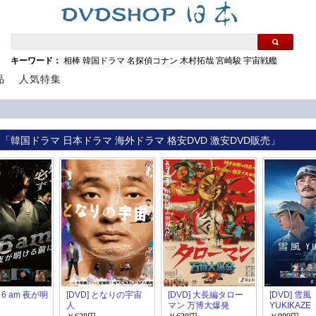
キーワード：
相棒
韓国ドラマ
名探偵コナン
木村拓哉
宮崎駿
宇宙戦艦
品
人気特集
 「韓国ドラマ 日本ドラマ 海外ドラマ 格安DVD 激安DVD販売」
y 6 am 夜が明
[DVD] となりの宇宙
[DVD] 大長編タロー
[DVD] 雪風
人
マン 万博大爆発
YUKIKAZE