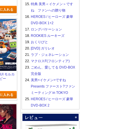
15.
特典 美男＜イケメン＞です
ね ファンへの贈り物
16.
HEROES / ヒーローズ 豪華
DVD-BOX 1+2
17.
ロングバケーション
18.
ROOKIES ルーキーズ
19.
おくりびと
20.
[DVD] ガリレオ
21.
ラブ・ジェネレーション
22.
マクロスF(フロンティア)
23.
ごめん、愛してる DVD-BOX
完全版
 PUI モルカ
ビー
24.
美男<イケメン>ですね
Presents ファースト?ファン
ミーティング in TOKYO
25.
HEROES / ヒーローズ 豪華
DVD-BOX 2