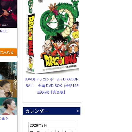
ANCE
[DVD] ドラゴンボール / DRAGON
BALL 全編 DVD BOX（全話153
話収録)【完全版】
晴に傘を
2026年8月