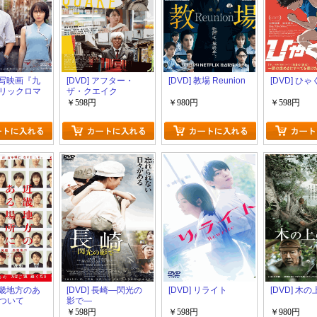
 実写映画『九
[DVD] アフター・
[DVD] 教場 Reunion
[DVD] ひ
リックロマ
ザ・クエイク
￥598円
￥980円
￥598円
 近畿地方のあ
[DVD] 長崎―閃光の
[DVD] リライト
[DVD] 木
ついて
影で―
￥598円
￥598円
￥980円