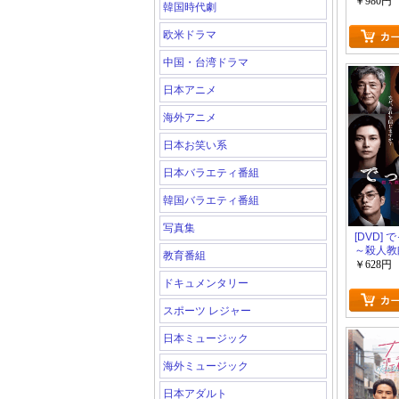
￥980円
韓国時代劇
欧米ドラマ
中国・台湾ドラマ
日本アニメ
海外アニメ
日本お笑い系
日本バラエティ番組
韓国バラエティ番組
写真集
[DVD]
～殺人教
教育番組
た男
￥628円
ドキュメンタリー
スポーツ レジャー
日本ミュージック
海外ミュージック
日本アダルト