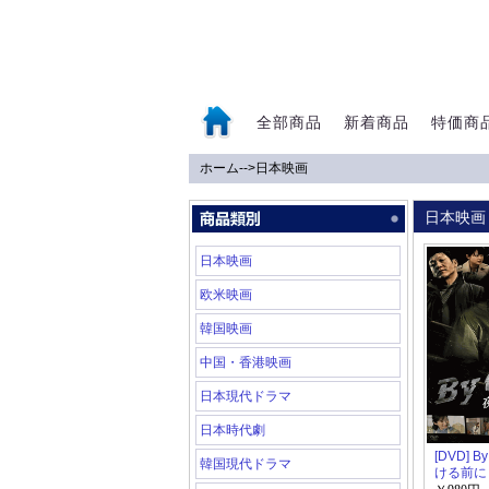
全部商品
新着商品
特価商
ホーム
-->
日本映画
0
日本映画
日本映画
欧米映画
韓国映画
中国・香港映画
日本現代ドラマ
日本時代劇
[DVD] B
韓国現代ドラマ
ける前に