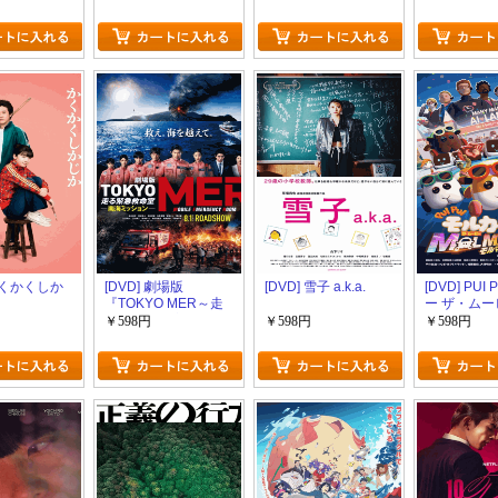
 かくかくしか
[DVD] 劇場版
[DVD] 雪子 a.k.a.
[DVD] PUI
『TOKYO MER～走
ー ザ・ムー
る緊急救命室～南海
MOLMAX
￥598円
￥598円
￥598円
ミッション』