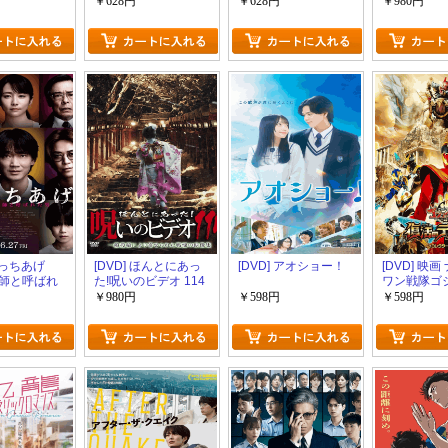
￥628円
￥628円
￥980円
 でっちあげ
[DVD] ほんとにあっ
[DVD] アオショー！
[DVD] 映
師と呼ばれ
た!呪いのビデオ 114
ワン戦隊ゴ
ャー 復活
￥980円
￥598円
￥598円
ド