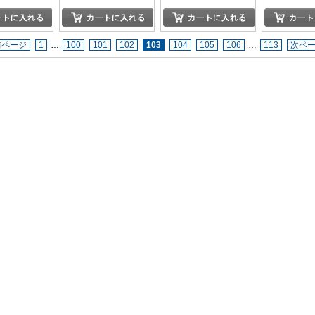
前ページ
1
…
100
101
102
103
104
105
106
…
113
次ペ