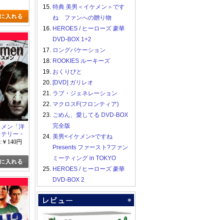
15.
特典 美男＜イケメン＞です
ね ファンへの贈り物
16.
HEROES / ヒーローズ 豪華
DVD-BOX 1+2
17.
ロングバケーション
18.
ROOKIES ルーキーズ
19.
おくりびと
20.
[DVD] ガリレオ
21.
ラブ・ジェネレーション
22.
マクロスF(フロンティア)
23.
ごめん、愛してる DVD-BOX
完全版
ースメン「洋
ミステリー・
24.
美男<イケメン>ですね
」
:￥140円
Presents ファースト?ファン
ミーティング in TOKYO
25.
HEROES / ヒーローズ 豪華
DVD-BOX 2