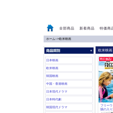
全部商品
新着商品
特価商
ホーム
-->
欧米映画
0
欧米映画
日本映画
欧米映画
韓国映画
中国・香港映画
日本現代ドラマ
日本時代劇
フリーウ
韓国現代ドラマ
賊の入り