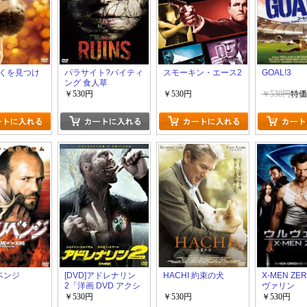
くを見つけ
パラサイト?バイティ
スモーキン・エース2
GOAL!3
ング 食人草
￥530円
￥530円
￥530円
特価
ベンジ
[DVD]アドレナリン
HACHI 約束の犬
X-MEN ZE
2「洋画 DVD アクシ
ヴァリン
ョン」
￥530円
￥530円
￥530円