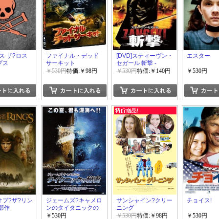
ス ザ?ロス
ファイナル・デッド
[DVD]スティーヴン・
エスター
プス
サーキット
セガール 斬撃 -
ZANGEKI-「洋画
￥530円
特価:￥98円
￥530円
特価:￥140円
￥530円
DVD ホラー」
オブ?ザ?リン
ジェームズ?キャメロ
サンシャイン?クリー
チョイス!
部作
ンのタイタニックの
ニング
秘密
￥530円
￥530円
特価:￥98円
￥530円