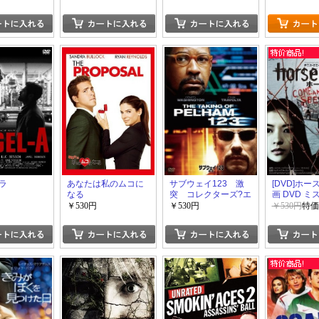
ラ
あなたは私のムコに
サブウェイ123 激
[DVD]ホ
なる
突 コレクターズ?エ
画 DVD 
ディション
サスペンス
￥530円
￥530円
￥530円
特価