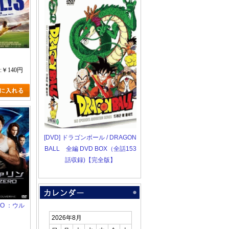
:￥140円
[DVD] ドラゴンボール / DRAGON
BALL 全編 DVD BOX（全話153
話収録)【完全版】
RO ：ウル
2026年8月