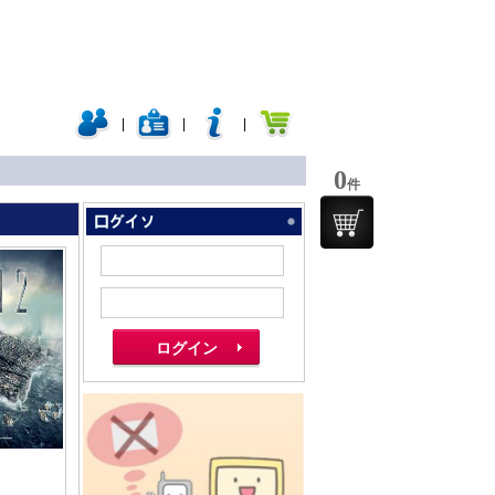
|
|
|
0
件