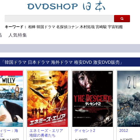
キーワード：
相棒
韓国ドラマ
名探偵コナン
木村拓哉
宮崎駿
宇宙戦艦
品
人気特集
 「韓国ドラマ 日本ドラマ 海外ドラマ 格安DVD 激安DVD販売」
ィリー：海
エネミーズ・エリア
ディセント2
2012
江
地獄の勇者たち