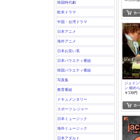
￥530円
韓国時代劇
欧米ドラマ
中国・台湾ドラマ
日本アニメ
海外アニメ
日本お笑い系
日本バラエティ番組
韓国バラエティ番組
写真集
ジェイン
ン 秘め
教育番組
￥530円
ドキュメンタリー
スポーツ レジャー
日本ミュージック
海外ミュージック
日本アダルト