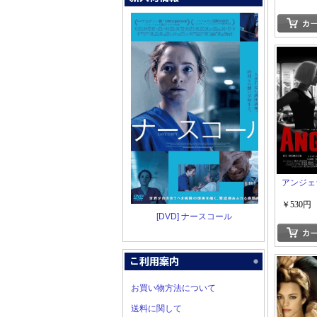
アンジェ
￥530円
[DVD] ナースコール
お買い物方法について
送料に関して