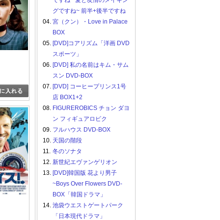
ですね ~愛と友情のメイキン
グですね~ 前半+後半ですね
04.
宮（クン）・Love in Palace
BOX
05.
[DVD]コアリズム「洋画 DVD
スポーツ」
06.
[DVD] 私の名前はキム・サム
スン DVD-BOX
07.
[DVD] コーヒープリンス1号
店 BOX1+2
08.
FIGUREROBICS チョン ダヨ
ン フィギュアロビク
09.
フルハウス DVD-BOX
10.
天国の階段
11.
冬のソナタ
12.
新世紀エヴァンゲリオン
13.
[DVD]韓国版 花より男子
~Boys Over Flowers DVD-
BOX「韓国ドラマ」
14.
池袋ウエストゲートパーク
「日本現代ドラマ」