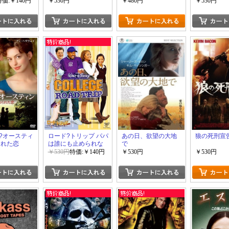
特価:￥140円
￥530円
￥480円
￥530円
?オースティ
ロード?トリップ パパ
あの日、欲望の大地
狼の死刑宣
られた恋
は誰にも止められな
で
い!
￥530円
特価:￥140円
￥530円
￥530円