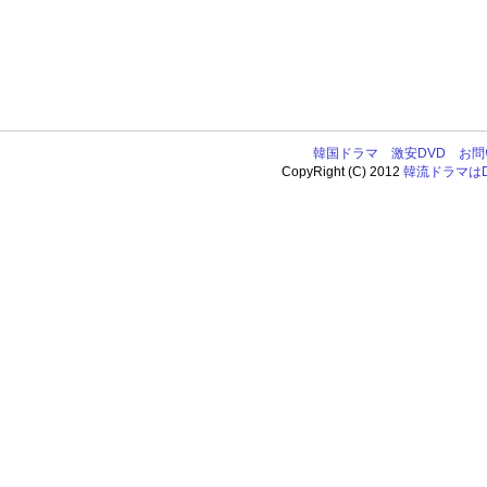
韓国ドラマ
激安DVD
お問
CopyRight (C) 2012
韓流ドラマはDV