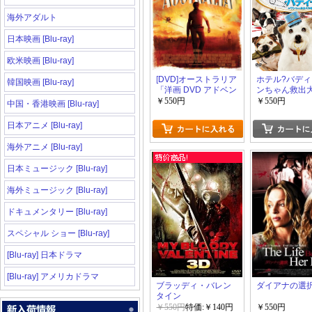
海外アダルト
日本映画 [Blu-ray]
欧米映画 [Blu-ray]
[DVD]オーストラリア
ホテル?バディ
韓国映画 [Blu-ray]
「洋画 DVD アドベン
ンちゃん救出
チャー」
￥550円
￥550円
中国・香港映画 [Blu-ray]
日本アニメ [Blu-ray]
海外アニメ [Blu-ray]
日本ミュージック [Blu-ray]
海外ミュージック [Blu-ray]
ドキュメンタリー [Blu-ray]
スペシャル ショー [Blu-ray]
[Blu-ray] 日本ドラマ
[Blu-ray] アメリカドラマ
ブラッディ・バレン
ダイアナの選
タイン
￥550円
特価:￥140円
￥550円