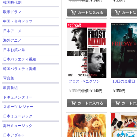
レイラ?ハミルトン物
￥550円
特価:￥140円
￥550円
韓国時代劇
語~
欧米ドラマ
中国・台湾ドラマ
日本アニメ
海外アニメ
日本お笑い系
日本バラエティ番組
韓国バラエティ番組
写真集
フロスト×ニクソン
13日の金曜日
教育番組
￥550円
特価:￥140円
￥550円
ドキュメンタリー
スポーツ レジャー
日本ミュージック
海外ミュージック
日本アダルト