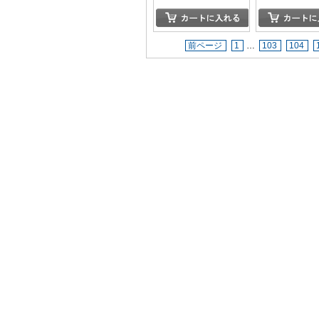
前ページ
1
…
103
104