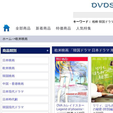
キーワード：
相棒
韓国ドラ
全部商品
新着商品
特価商品
人気特集
ホーム
-->
欧米映画
欧米映画 「韓国ドラマ 日本ドラマ 海
日本映画
欧米映画
韓国映画
中国・香港映画
日本現代ドラマ
日本時代劇
OVA カレイドスター
リリィ、はち
韓国現代ドラマ
Legend of phoenix~
の秘密 (特別編