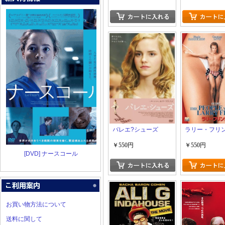
バレエ?シューズ
ラリー・フリ
￥550円
￥550円
[DVD] ナースコール
お買い物方法について
送料に関して