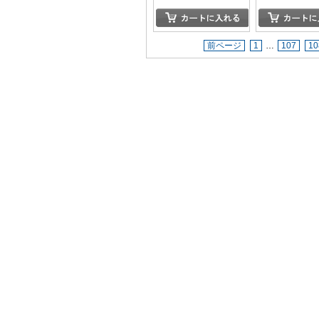
前ページ
1
…
107
10