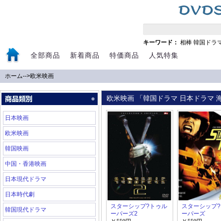
キーワード：
相棒
韓国ドラ
全部商品
新着商品
特価商品
人気特集
ホーム
-->
欧米映画
欧米映画 「韓国ドラマ 日本ドラマ 海
日本映画
欧米映画
韓国映画
中国・香港映画
日本現代ドラマ
日本時代劇
スターシップ?トゥル
スターシップ
韓国現代ドラマ
ーパーズ2
ーパーズ