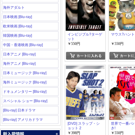
海外アダルト
日本映画 [Blu-ray]
欧米映画 [Blu-ray]
インビジブル?ターゲ
マウス?ハント
韓国映画 [Blu-ray]
ット
￥550円
￥550円
中国・香港映画 [Blu-ray]
日本アニメ [Blu-ray]
海外アニメ [Blu-ray]
日本ミュージック [Blu-ray]
海外ミュージック [Blu-ray]
ドキュメンタリー [Blu-ray]
スペシャル ショー [Blu-ray]
[Blu-ray] 日本ドラマ
[Blu-ray] アメリカドラマ
[DVD] スラップ・シ
世界で一番パ
ョット 2
き!
￥398円
￥550円