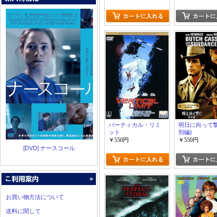
バーティカル・リミ
明日に向って撃て
ット
別編)
￥550円
￥550円
[DVD] ナースコール
お買い物方法について
送料に関して