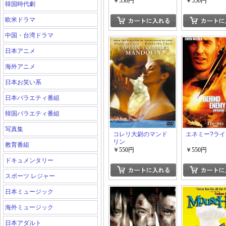
￥550円
￥550円
韓国時代劇
欧米ドラマ
中国・台湾ドラマ
日本アニメ
海外アニメ
日本お笑い系
日本バラエティ番組
韓国バラエティ番組
写真集
コレリ大尉のマンド
エネミー?ラ
リン
教育番組
￥550円
￥550円
ドキュメンタリー
スポーツ レジャー
日本ミュージック
海外ミュージック
日本アダルト