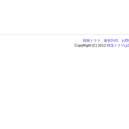
韓国ドラマ
激安DVD
お問
CopyRight (C) 2012
韓流ドラマはDV