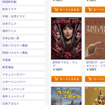
￥598円
￥598円
韓国時代劇
欧米ドラマ
中国・台湾ドラマ
日本アニメ
海外アニメ
日本お笑い系
日本バラエティ番組
韓国バラエティ番組
写真集
[DVD] マダム・ウェ
[DVD] ザ・
ブ
ネクスト・ド
教育番組
￥598円
￥598円
ドキュメンタリー
スポーツ レジャー
日本ミュージック
海外ミュージック
日本アダルト