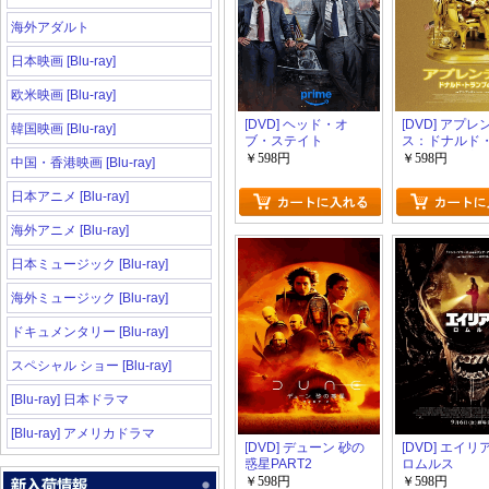
海外アダルト
日本映画 [Blu-ray]
欧米映画 [Blu-ray]
[DVD] ヘッド・オ
[DVD] アプ
韓国映画 [Blu-ray]
ブ・ステイト
ス：ドナルド
ンプの創り方
￥598円
￥598円
中国・香港映画 [Blu-ray]
日本アニメ [Blu-ray]
海外アニメ [Blu-ray]
日本ミュージック [Blu-ray]
海外ミュージック [Blu-ray]
ドキュメンタリー [Blu-ray]
スペシャル ショー [Blu-ray]
[Blu-ray] 日本ドラマ
[Blu-ray] アメリカドラマ
[DVD] デューン 砂の
[DVD] エイ
惑星PART2
ロムルス
￥598円
￥598円