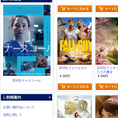
[DVD] フォールガイ
[DVD] ウィキ
たりの魔女
￥598円
￥598円
[DVD] ナースコール
お買い物方法について
送料に関して