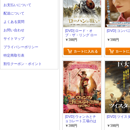
お支払いについて
配送について
よくある質問
お問い合わせ
[DVD] ロード・オ
[DVD] コン
ブ・ザ・リング ロー
サイトマップ
ハンの戦い
￥598円
￥598円
プライバシーポリシー
特定商取引表
割引クーポン・ポイント
[DVD] ウォンカとチ
[DVD] ツイ
ョコレート工場のは
じまり
￥598円
￥598円