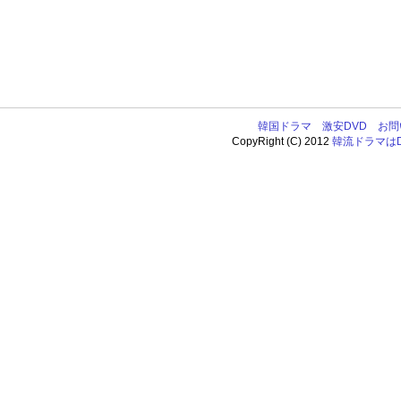
韓国ドラマ
激安DVD
お問
CopyRight (C) 2012
韓流ドラマはDV