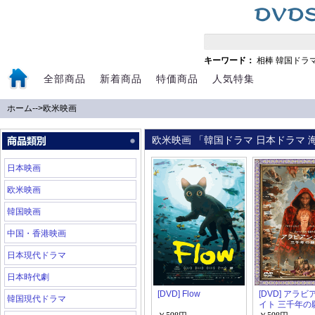
キーワード：
相棒
韓国ドラ
全部商品
新着商品
特価商品
人気特集
ホーム
-->
欧米映画
欧米映画 「韓国ドラマ 日本ドラマ 海
日本映画
欧米映画
韓国映画
中国・香港映画
日本現代ドラマ
日本時代劇
[DVD] Flow
[DVD] アラ
韓国現代ドラマ
イト 三千年の