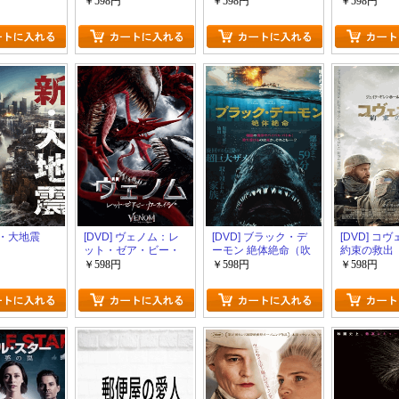
暴け
￥598円
￥598円
￥598円
 新・大地震
[DVD] ヴェノム：レ
[DVD] ブラック・デ
[DVD] コ
ット・ゼア・ビー・
ーモン 絶体絶命（吹
約束の救出
カーネイジ
替版）
￥598円
￥598円
￥598円