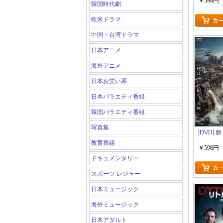
￥598円
韓国時代劇
欧米ドラマ
中国・台湾ドラマ
日本アニメ
海外アニメ
日本お笑い系
日本バラエティ番組
韓国バラエティ番組
写真集
[DVD]
教育番組
￥598円
ドキュメンタリー
スポーツ レジャー
日本ミュージック
海外ミュージック
日本アダルト