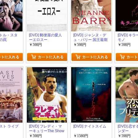
 リトル・スタ
[DVD] 郵便屋の愛人
[DVD] ジャンヌ・デ
[DVD] キ
の罠
ーエロスー
ュ・バリー 国王最期
モノ
の愛人
￥598円
￥598円
￥598円
 パスト ライブ
[DVD] フレディ・マ
[DVD] ナイトスイム
[DVD] 恋
ーキュリーThe Show
ンダー
Must Go On
￥598円
￥1580円
￥598円