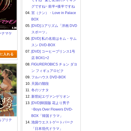
ですね ~愛と友情のメイキン
グですね~ 前半+後半ですね
04.
宮（クン）・Love in Palace
BOX
05.
[DVD]コアリズム「洋画 DVD
スポーツ」
ラーナマケ
06.
[DVD] 私の名前はキム・サム
スン DVD-BOX
07.
[DVD] コーヒープリンス1号
店 BOX1+2
08.
FIGUREROBICS チョン ダヨ
ン フィギュアロビク
09.
フルハウス DVD-BOX
10.
天国の階段
11.
冬のソナタ
12.
新世紀エヴァンゲリオン
13.
[DVD]韓国版 花より男子
~Boys Over Flowers DVD-
BOX「韓国ドラマ」
するプリテ
14.
池袋ウエストゲートパーク
「日本現代ドラマ」