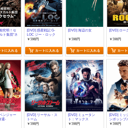
 真相究明！セ
[DVD] 惑星戦記 G-
[DVD] 海辺の女
[DVD] ロー
ルト集団“ネ
LOC ジー・ロック
”
￥598円
￥598円
￥598円
 リベンジャー
[DVD] リーサル・ス
[DVD] ミュータン
[DVD] ミ
奪還-
トーム
ト：マックス
ンポッシブ
レコニング
￥598円
￥598円
￥598円