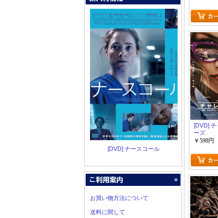
[DVD]
ーズ
￥598円
[DVD] ナースコール
お買い物方法について
送料に関して