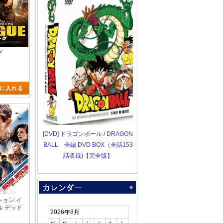
グ
[DVD] ドラゴンボール / DRAGON
BALL 全編 DVD BOX（全話153
話収録)【完全版】
ッション:イ
ル デッド
2026年8月