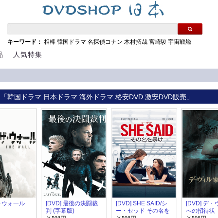
キーワード：
相棒
韓国ドラマ
名探偵コナン
木村拓哉
宮崎駿
宇宙戦艦
品
人気特集
 「韓国ドラマ 日本ドラマ 海外ドラマ 格安DVD 激安DVD販売」
ザ･ウォ一ル
[DVD] 最後の決闘裁
[DVD] SHE SAID/シ
[DVD] デ
判 (字幕版)
ー・セッド その名を
への招待状