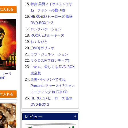
15.
特典 美男＜イケメン＞です
ね ファンへの贈り物
16.
HEROES / ヒーローズ 豪華
DVD-BOX 1+2
17.
ロングバケーション
18.
ROOKIES ルーキーズ
19.
おくりびと
20.
[DVD] ガリレオ
21.
ラブ・ジェネレーション
22.
マクロスF(フロンティア)
23.
ごめん、愛してる DVD-BOX
完全版
ブ・マーリ
OVE
24.
美男<イケメン>ですね
Presents ファースト?ファン
ミーティング in TOKYO
25.
HEROES / ヒーローズ 豪華
DVD-BOX 2