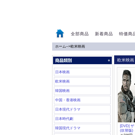
全部商品
新着商品
特価商
ホーム
-->
欧米映画
0
欧米映画
日本映画
欧米映画
韓国映画
中国・香港映画
日本現代ドラマ
日本時代劇
[DVD] 
韓国現代ドラマ
(吹替版)