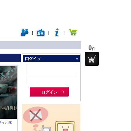
|
|
|
0
件
・ヴィル家