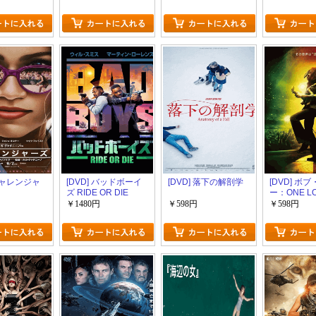
 チャレンジャ
[DVD] バッドボーイ
[DVD] 落下の解剖学
[DVD] ボ
ズ RIDE OR DIE
ー：ONE L
￥1480円
￥598円
￥598円