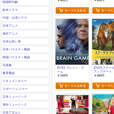
￥480円
￥480円
韓国時代劇
欧米ドラマ
中国・台湾ドラマ
日本アニメ
海外アニメ
日本お笑い系
日本バラエティ番組
韓国バラエティ番組
写真集
[DVD] ブレイン・ゲ
[DVD] ステ
ーム
アップデート
教育番組
￥580円
￥480円
ドキュメンタリー
スポーツ レジャー
日本ミュージック
海外ミュージック
日本アダルト