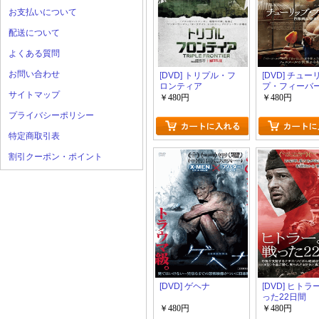
お支払いについて
配送について
よくある質問
お問い合わせ
[DVD] トリプル・フ
[DVD] チュー
ロンティア
プ・フィーバー
サイトマップ
画に秘めた愛
￥480円
￥480円
プライバシーポリシー
特定商取引表
割引クーポン・ポイント
[DVD] ゲヘナ
[DVD] ヒト
った22日間
￥480円
￥480円