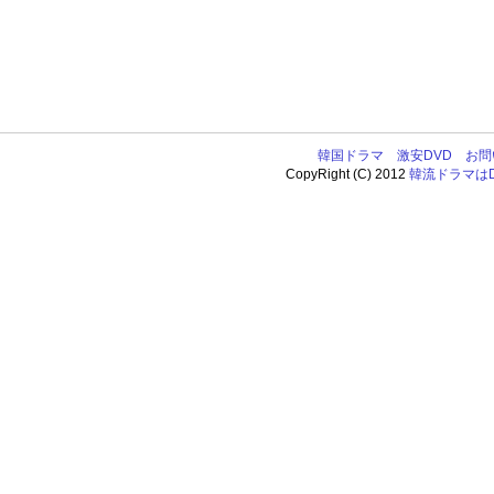
韓国ドラマ
激安DVD
お問
CopyRight (C) 2012
韓流ドラマはDV