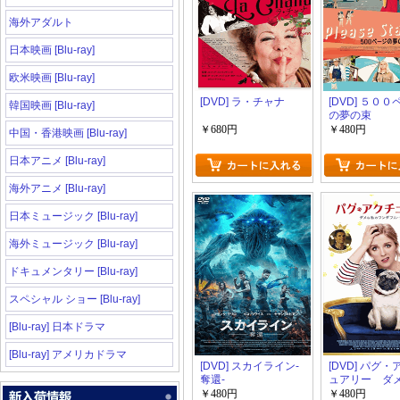
海外アダルト
日本映画 [Blu-ray]
欧米映画 [Blu-ray]
[DVD] ラ・チャナ
[DVD] ５０
韓国映画 [Blu-ray]
の夢の束
￥680円
￥480円
中国・香港映画 [Blu-ray]
日本アニメ [Blu-ray]
海外アニメ [Blu-ray]
日本ミュージック [Blu-ray]
海外ミュージック [Blu-ray]
ドキュメンタリー [Blu-ray]
スペシャル ショー [Blu-ray]
[Blu-ray] 日本ドラマ
[Blu-ray] アメリカドラマ
[DVD] スカイライン-
[DVD] パグ
奪還-
ュアリー ダ
のワンダフル
￥480円
￥480円