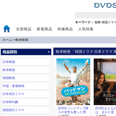
キーワード：
相棒
韓国ドラ
全部商品
新着商品
特価商品
人気特集
ホーム
-->
欧米映画
欧米映画 「韓国ドラマ 日本ドラマ 海
日本映画
欧米映画
韓国映画
中国・香港映画
日本現代ドラマ
日本時代劇
[DVD] パッドマン 5億
[DVD] おとな
韓国現代ドラマ
人の女性を救った男
は、まわり道