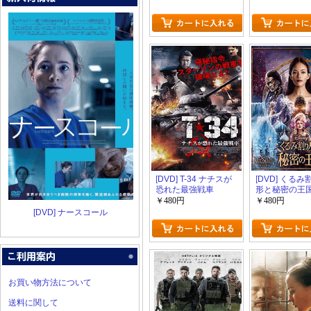
フ
[DVD] T-34 ナチスが
[DVD] くる
恐れた最強戦車
形と秘密の王
￥480円
￥480円
[DVD] ナースコール
お買い物方法について
送料に関して