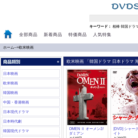
キーワード：
相棒
韓国ドラ
全部商品
新着商品
特価商品
人気特集
ホーム
-->
欧米映画
欧米映画 「韓国ドラマ 日本ドラマ 海
日本映画
欧米映画
韓国映画
中国・香港映画
日本現代ドラマ
日本時代劇
OMEN Ⅱ オーメン2/
[DVD] シャ
韓国現代ドラマ
ダミアン
イト