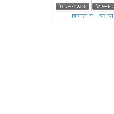
前ページ
1
…
58
59