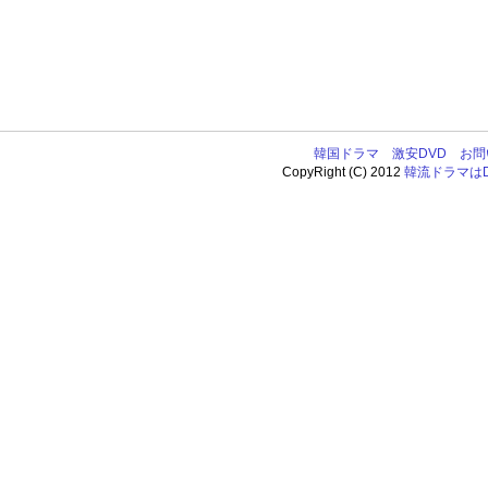
韓国ドラマ
激安DVD
お問
CopyRight (C) 2012
韓流ドラマはDV