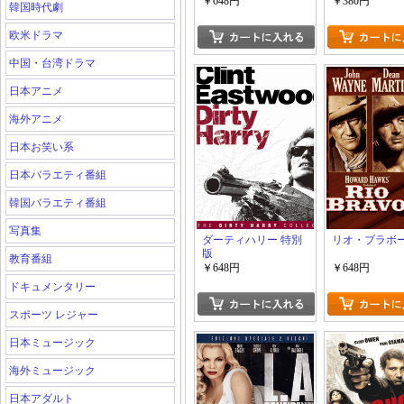
￥648円
￥380円
韓国時代劇
欧米ドラマ
中国・台湾ドラマ
日本アニメ
海外アニメ
日本お笑い系
日本バラエティ番組
韓国バラエティ番組
写真集
ダーティハリー 特別
リオ・ブラボ
版
教育番組
￥648円
￥648円
ドキュメンタリー
スポーツ レジャー
日本ミュージック
海外ミュージック
日本アダルト