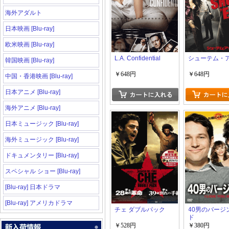
海外アダルト
日本映画 [Blu-ray]
欧米映画 [Blu-ray]
L.A. Confidential
シューテム・
韓国映画 [Blu-ray]
￥648円
￥648円
中国・香港映画 [Blu-ray]
日本アニメ [Blu-ray]
海外アニメ [Blu-ray]
日本ミュージック [Blu-ray]
海外ミュージック [Blu-ray]
ドキュメンタリー [Blu-ray]
スペシャル ショー [Blu-ray]
[Blu-ray] 日本ドラマ
[Blu-ray] アメリカドラマ
チェ ダブルパック
40男のバージ
ド
￥528円
￥380円