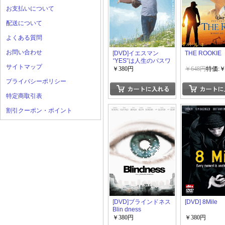
お支払いについて
配送について
よくある質問
お問い合わせ
[DVD]イエスマン
THE ROOKIE
“YES”は人生のパスワ
サイトマップ
ード
￥380円
￥648円
特価:￥
プライバシーポリシー
特定商取引表
割引クーポン・ポイント
[DVD]ブラインドネス
[DVD] 8Mile
Blin dness
￥380円
￥380円