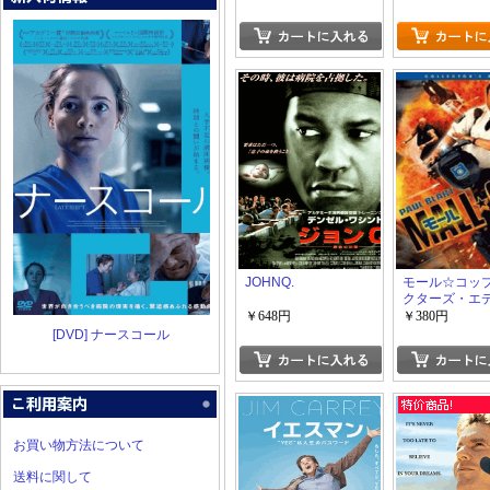
JOHNQ.
モール☆コップ
クターズ・エ
ョン
￥648円
￥380円
[DVD] ナースコール
お買い物方法について
送料に関して