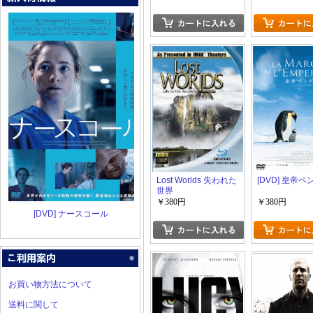
Lost Worlds 失われた
[DVD] 皇帝
世界
￥380円
￥380円
[DVD] ナースコール
お買い物方法について
送料に関して