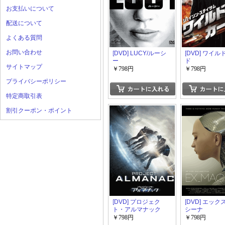
お支払いについて
配送について
よくある質問
お問い合わせ
[DVD] LUCY/ルーシ
[DVD] ワイ
ー
ド
サイトマップ
￥798円
￥798円
プライバシーポリシー
特定商取引表
割引クーポン・ポイント
[DVD] プロジェク
[DVD] エッ
ト・アルマナック
シーナ
￥798円
￥798円