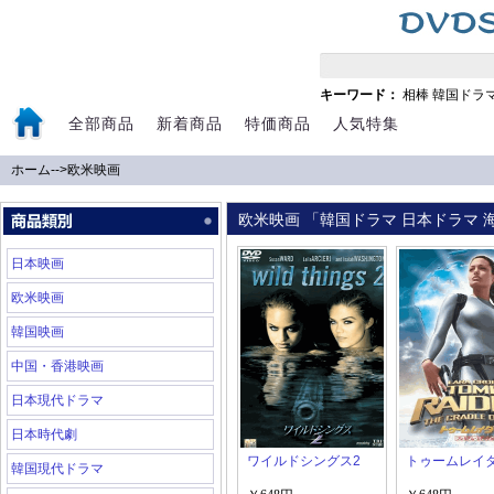
キーワード：
相棒
韓国ドラ
全部商品
新着商品
特価商品
人気特集
ホーム
-->
欧米映画
欧米映画 「韓国ドラマ 日本ドラマ 海
日本映画
欧米映画
韓国映画
中国・香港映画
日本現代ドラマ
日本時代劇
ワイルドシングス2
トゥームレイ
韓国現代ドラマ