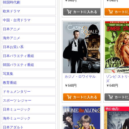
￥648円
￥648円
韓国時代劇
欧米ドラマ
中国・台湾ドラマ
日本アニメ
海外アニメ
日本お笑い系
日本バラエティ番組
韓国バラエティ番組
写真集
カジノ・ロワイヤル
ゾンビ·ストリ
ズ
教育番組
￥648円
￥648円
ドキュメンタリー
スポーツ レジャー
日本ミュージック
海外ミュージック
日本アダルト