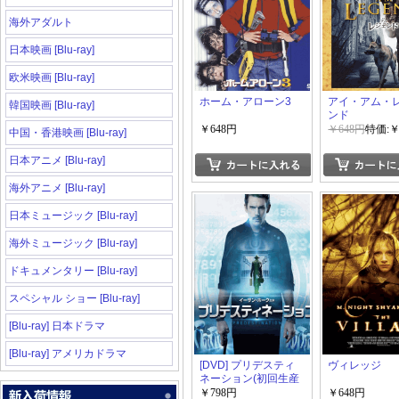
海外アダルト
日本映画 [Blu-ray]
欧米映画 [Blu-ray]
ホーム・アローン3
アイ・アム・
韓国映画 [Blu-ray]
ンド
￥648円
￥648円
特価:￥
中国・香港映画 [Blu-ray]
日本アニメ [Blu-ray]
海外アニメ [Blu-ray]
日本ミュージック [Blu-ray]
海外ミュージック [Blu-ray]
ドキュメンタリー [Blu-ray]
スペシャル ショー [Blu-ray]
[Blu-ray] 日本ドラマ
[Blu-ray] アメリカドラマ
[DVD] プリデスティ
ヴィレッジ
ネーション(初回生産
限定版)
￥798円
￥648円