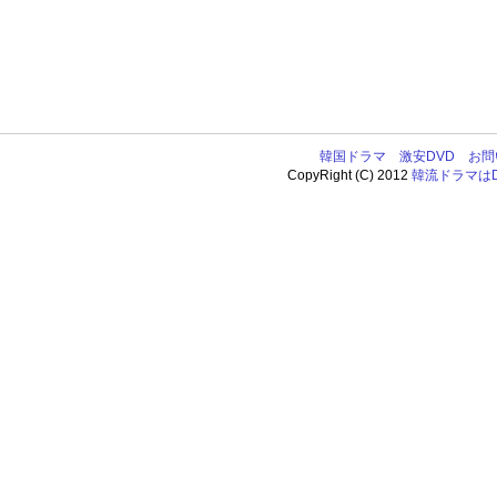
韓国ドラマ
激安DVD
お問
CopyRight (C) 2012
韓流ドラマはDV