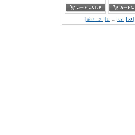
前ページ
1
…
62
63