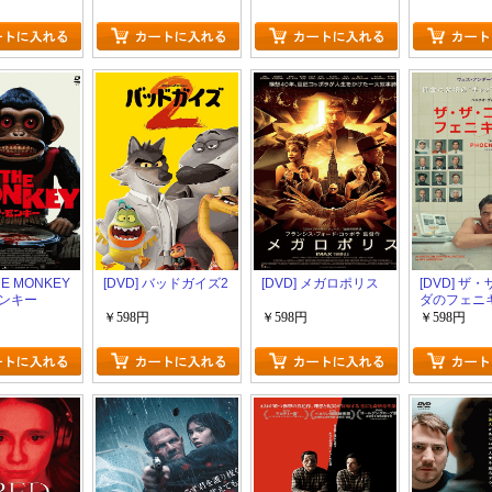
HE MONKEY
[DVD] バッドガイズ2
[DVD] メガロポリス
[DVD] ザ
ンキー
ダのフェニ
￥598円
￥598円
￥598円