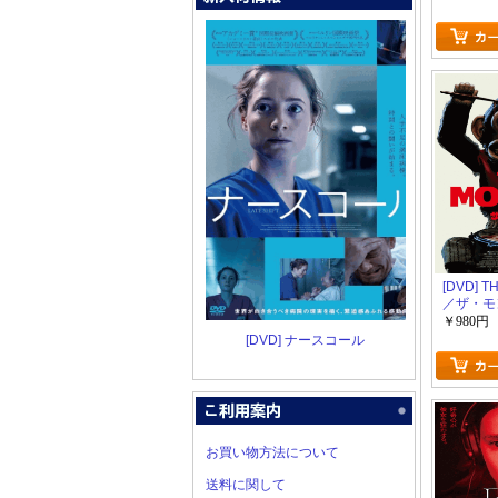
[DVD] T
／ザ・モ
￥980円
[DVD] ナースコール
お買い物方法について
送料に関して