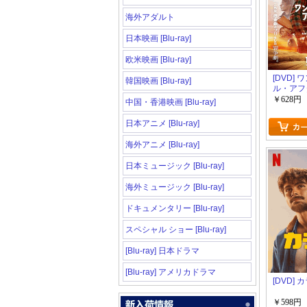
海外アダルト
日本映画 [Blu-ray]
欧米映画 [Blu-ray]
[DVD]
韓国映画 [Blu-ray]
ル・アフ
ザー
￥628円
中国・香港映画 [Blu-ray]
日本アニメ [Blu-ray]
海外アニメ [Blu-ray]
日本ミュージック [Blu-ray]
海外ミュージック [Blu-ray]
ドキュメンタリー [Blu-ray]
スペシャル ショー [Blu-ray]
[Blu-ray] 日本ドラマ
[Blu-ray] アメリカドラマ
[DVD] 
￥598円