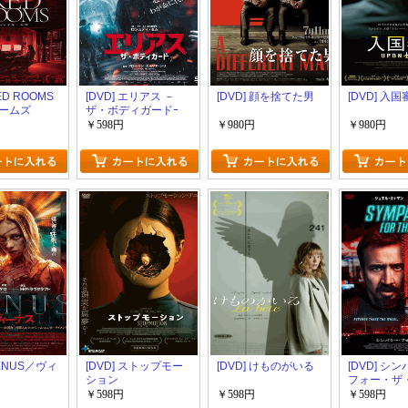
RED ROOMS
[DVD] エリアス －
[DVD] 顔を捨てた男
[DVD] 入国
ームズ
ザ・ボディガードｰ
￥598円
￥980円
￥980円
VENUS／ヴィ
[DVD] ストップモー
[DVD] けものがいる
[DVD] シ
ション
フォー・ザ
￥598円
￥598円
￥598円