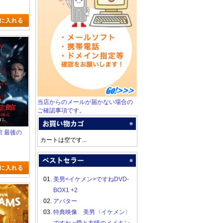
当店からのメールが届かない場合の
ご確認事項です。
霊館 最後の
カートは空です...
01.
美男<イケメン>ですねDVD-
BOX1 +2
02.
アバター
03.
特典映像 美男〈イケメン〉