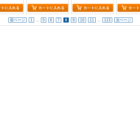
前ページ
1
…
5
6
7
8
9
10
11
…
113
次ページ