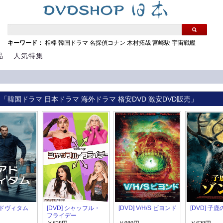
キーワード：
相棒
韓国ドラマ
名探偵コナン
木村拓哉
宮崎駿
宇宙戦艦
品
人気特集
 「韓国ドラマ 日本ドラマ 海外ドラマ 格安DVD 激安DVD販売」
 アドヴィタム
[DVD] シャッフル・
[DVD] V/H/S ビヨンド
[DVD] 子
フライデー