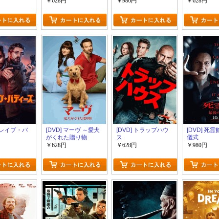
￥628円
￥980円
￥628円
 ブレイブ・バ
[DVD] マーヴ ～愛犬
[DVD] トラップハウ
[DVD] 死
がくれた贈り物
ス
儀式
￥628円
￥628円
￥980円