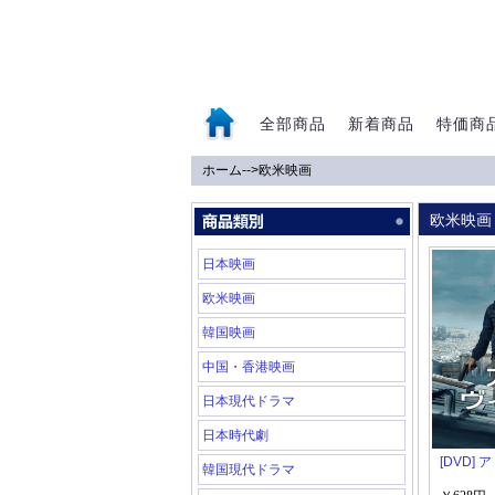
全部商品
新着商品
特価商
ホーム
-->
欧米映画
0
欧米映画
日本映画
欧米映画
韓国映画
中国・香港映画
日本現代ドラマ
日本時代劇
[DVD]
韓国現代ドラマ