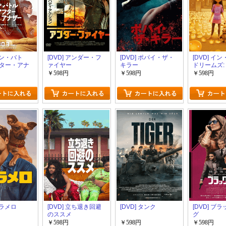
 ワン・バト
[DVD] アンダー・フ
[DVD] ポパイ・ザ・
[DVD] イ
ター・アナ
ァイヤー
キラー
ドリームズ:
なうなら
￥598円
￥598円
￥598円
カラメロ
[DVD] 立ち退き回避
[DVD] タンク
[DVD] ブ
のススメ
グ
￥598円
￥598円
￥598円