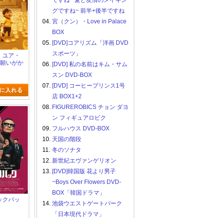
ですね ~愛と友情のメイキン
グですね~ 前半+後半ですね
04.
宮（クン）・Love in Palace
BOX
05.
[DVD]コアリズム「洋画 DVD
スポーツ」
ン・ユア・
 願いがか
06.
[DVD] 私の名前はキム・サム
スン DVD-BOX
07.
[DVD] コーヒープリンス1号
店 BOX1+2
08.
FIGUREROBICS チョン ダヨ
ン フィギュアロビク
09.
フルハウス DVD-BOX
10.
天国の階段
11.
冬のソナタ
12.
新世紀エヴァンゲリオン
13.
[DVD]韓国版 花より男子
~Boys Over Flowers DVD-
BOX「韓国ドラマ」
ラックバッ
14.
池袋ウエストゲートパーク
「日本現代ドラマ」