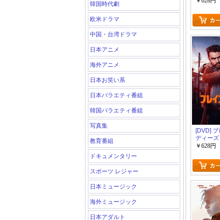
￥628円
韓国時代劇
欧米ドラマ
中国・台湾ドラマ
日本アニメ
海外アニメ
日本お笑い系
日本バラエティ番組
韓国バラエティ番組
写真集
[DVD]
ディーズ
教育番組
￥628円
ドキュメンタリー
スポーツ レジャー
日本ミュージック
海外ミュージック
日本アダルト