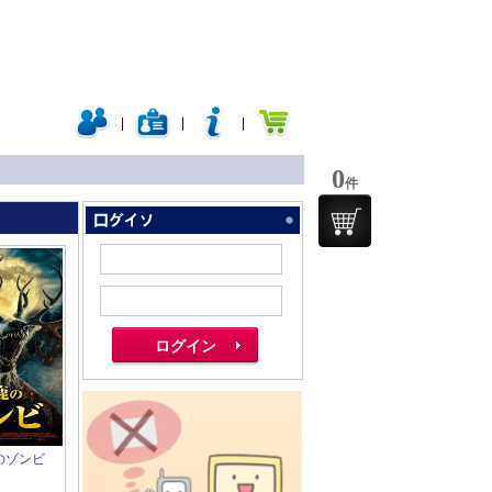
|
|
|
0
件
鹿のゾンビ