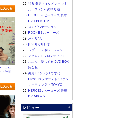
15.
特典 美男＜イケメン＞です
ね ファンへの贈り物
16.
HEROES / ヒーローズ 豪華
DVD-BOX 1+2
17.
ロングバケーション
18.
ROOKIES ルーキーズ
19.
おくりびと
20.
[DVD] ガリレオ
21.
ラブ・ジェネレーション
22.
マクロスF(フロンティア)
23.
ごめん、愛してる DVD-BOX
完全版
・ザ・コル
キア計画
24.
美男<イケメン>ですね
Presents ファースト?ファン
ミーティング in TOKYO
25.
HEROES / ヒーローズ 豪華
DVD-BOX 2