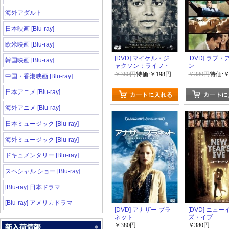
海外アダルト
日本映画 [Blu-ray]
欧米映画 [Blu-ray]
[DVD] マイケル・ジ
[DVD] ラブ
韓国映画 [Blu-ray]
ャクソン：ライフ・
ン
オブ・アイコン 想
￥380円
特価:￥198円
￥380円
特価:￥
中国・香港映画 [Blu-ray]
い出をあつめて
日本アニメ [Blu-ray]
海外アニメ [Blu-ray]
日本ミュージック [Blu-ray]
海外ミュージック [Blu-ray]
ドキュメンタリー [Blu-ray]
スペシャル ショー [Blu-ray]
[Blu-ray] 日本ドラマ
[Blu-ray] アメリカドラマ
[DVD] アナザー プラ
[DVD] ニュ
ネット
ズ・イブ
￥380円
￥380円