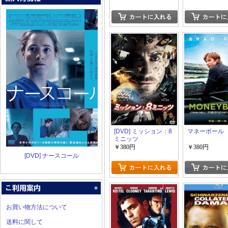
[DVD] ミッション：8
マネーボール
ミニッツ
￥380円
￥380円
[DVD] ナースコール
お買い物方法について
送料に関して