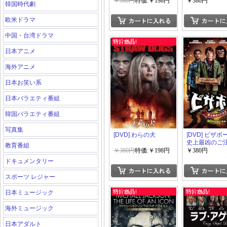
チの飛行船
ウ ゲーム
￥380円
特価:￥198円
￥380円
韓国時代劇
欧米ドラマ
中国・台湾ドラマ
日本アニメ
海外アニメ
日本お笑い系
日本バラエティ番組
韓国バラエティ番組
写真集
[DVD] わらの犬
[DVD] ピザ
史上最凶のご
教育番組
￥380円
特価:￥198円
￥380円
ドキュメンタリー
スポーツ レジャー
日本ミュージック
海外ミュージック
日本アダルト