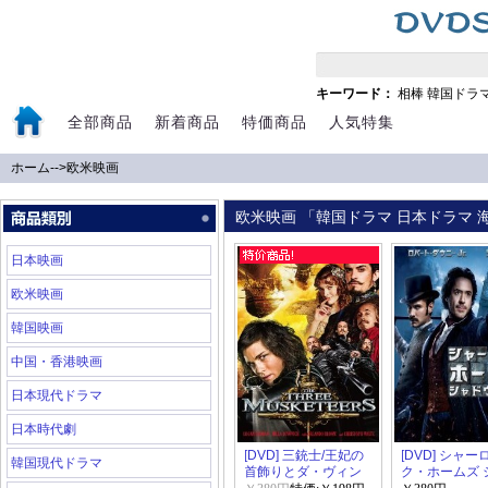
キーワード：
相棒
韓国ドラ
全部商品
新着商品
特価商品
人気特集
ホーム
-->
欧米映画
欧米映画 「韓国ドラマ 日本ドラマ 海
日本映画
欧米映画
韓国映画
中国・香港映画
日本現代ドラマ
日本時代劇
[DVD] 三銃士/王妃の
[DVD] シャー
韓国現代ドラマ
首飾りとダ・ヴィン
ク・ホームズ 