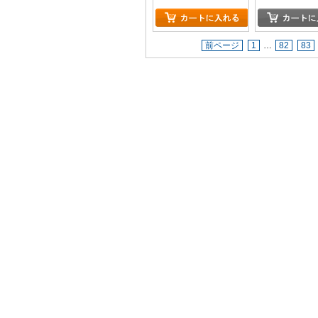
前ページ
1
…
82
83