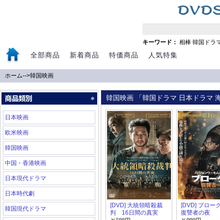
キーワード：
相棒
韓国ドラ
全部商品
新着商品
特価商品
人気特集
ホーム
-->
韓国映画
韓国映画 「韓国ドラマ 日本ドラマ 海
日本映画
欧米映画
韓国映画
中国・香港映画
日本現代ドラマ
日本時代劇
[DVD] 大統領暗殺裁
[DVD] ブロ
韓国現代ドラマ
判 16日間の真実
復讐者の夜