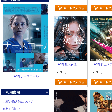
[DVD] 殺人女優
[DVD] 炎上
￥598円
￥598円
[DVD] ナースコール
お買い物方法について
送料に関して