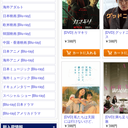
海外アダルト
日本映画 [Blu-ray]
欧米映画 [Blu-ray]
[DVD] カマキリ
[DVD] グッ
韓国映画 [Blu-ray]
ス
￥598円
￥598円
中国・香港映画 [Blu-ray]
日本アニメ [Blu-ray]
海外アニメ [Blu-ray]
日本ミュージック [Blu-ray]
海外ミュージック [Blu-ray]
ドキュメンタリー [Blu-ray]
スペシャル ショー [Blu-ray]
[Blu-ray] 日本ドラマ
[Blu-ray] アメリカドラマ
[DVD] 私たちは天国
[DVD] 満ち
には行けないけど、
族
愛することはできる
￥598円
￥598円