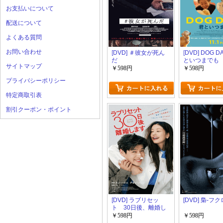
お支払いについて
配送について
よくある質問
お問い合わせ
[DVD] ＃彼女が死ん
[DVD] DOG D
だ
といつまでも
サイトマップ
￥598円
￥598円
プライバシーポリシー
特定商取引表
割引クーポン・ポイント
[DVD] ラブリセッ
[DVD] 梟-フク
ト 30日後、離婚し
ます
￥598円
￥598円