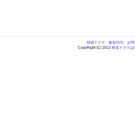
韓国ドラマ
激安DVD
お問
CopyRight (C) 2012
韓流ドラマはDV