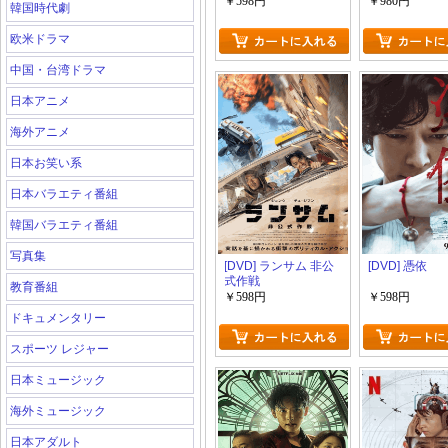
￥598円
￥980円
韓国時代劇
欧米ドラマ
中国・台湾ドラマ
日本アニメ
海外アニメ
日本お笑い系
日本バラエティ番組
韓国バラエティ番組
写真集
[DVD] ランサム 非公
[DVD] 憑依
式作戦
教育番組
￥598円
￥598円
ドキュメンタリー
スポーツ レジャー
日本ミュージック
海外ミュージック
日本アダルト