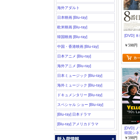
海外アダルト
日本映画 [Blu-ray]
欧米映画 [Blu-ray]
[DVD]
韓国映画 [Blu-ray]
￥598円
中国・香港映画 [Blu-ray]
日本アニメ [Blu-ray]
海外アニメ [Blu-ray]
日本ミュージック [Blu-ray]
海外ミュージック [Blu-ray]
ドキュメンタリー [Blu-ray]
スペシャル ショー [Blu-ray]
[Blu-ray] 日本ドラマ
[Blu-ray] アメリカドラマ
[DVD]
韓国シネ
イアリー
￥598円