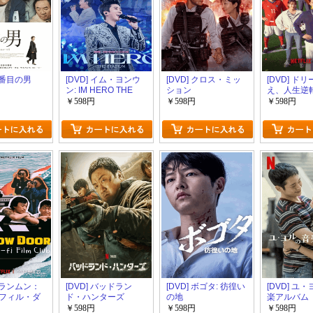
 ８番目の男
[DVD] イム・ヨンウ
[DVD] クロス・ミッ
[DVD] ド
ン: IM HERO THE
ション
え、人生逆
STADIUM
ル！〜
￥598円
￥598円
￥598円
 ノランムン：
[DVD] バッドラン
[DVD] ボゴタ: 彷徨い
[DVD] ユ
フィル・ダ
ド・ハンターズ
の地
楽アルバム
￥598円
￥598円
￥598円