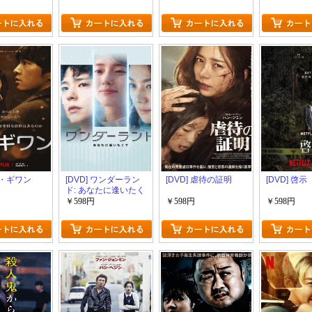
 ロ・ギワン
[DVD] ワンダーラン
[DVD] 虐待の証明
[DVD] 啓示
ド: あなたに逢いたく
て
￥598円
￥598円
￥598円