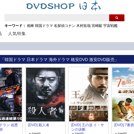
キーワード：
相棒
韓国ドラマ
名探偵コナン
木村拓哉
宮崎駿
宇宙戦艦
品
人気特集
 「韓国ドラマ 日本ドラマ 海外ドラマ 格安DVD 激安DVD販売」
 ベテラン 凶悪
[DVD] 殺人者
[DVD] 王の涙 イ・サ
[DVD] 7
班
ンの決断