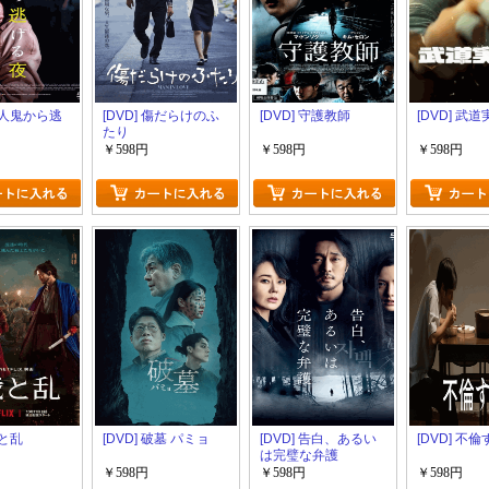
 殺人鬼から逃
[DVD] 傷だらけのふ
[DVD] 守護教師
[DVD] 武
たり
￥598円
￥598円
￥598円
戦と乱
[DVD] 破墓 パミョ
[DVD] 告白、あるい
[DVD] 不
は完璧な弁護
￥598円
￥598円
￥598円