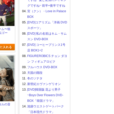
ですね ~愛と友情のメイキン
グですね~ 前半+後半ですね
04.
宮（クン）・Love in Palace
BOX
05.
[DVD]コアリズム「洋画 DVD
スポーツ」
リーム〜狙
転ゴー
06.
[DVD] 私の名前はキム・サム
スン DVD-BOX
07.
[DVD] コーヒープリンス1号
店 BOX1+2
08.
FIGUREROBICS チョン ダヨ
ン フィギュアロビク
09.
フルハウス DVD-BOX
10.
天国の階段
11.
冬のソナタ
12.
新世紀エヴァンゲリオン
13.
[DVD]韓国版 花より男子
~Boys Over Flowers DVD-
BOX「韓国ドラマ」
・ヨルの音
14.
池袋ウエストゲートパーク
「日本現代ドラマ」