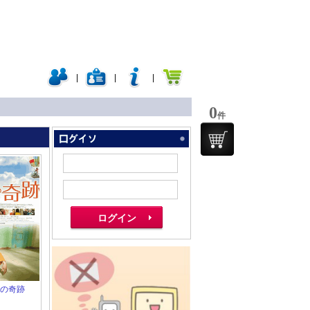
|
|
|
0
件
番房の奇跡