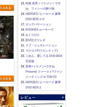
15.
特典 美男＜イケメン＞です
ね ファンへの贈り物
16.
HEROES / ヒーローズ 豪華
DVD-BOX 1+2
17.
ロングバケーション
18.
ROOKIES ルーキーズ
19.
おくりびと
20.
[DVD] ガリレオ
21.
ラブ・ジェネレーション
22.
マクロスF(フロンティア)
23.
ごめん、愛してる DVD-BOX
完全版
24.
美男<イケメン>ですね
Presents ファースト?ファン
ミーティング in TOKYO
25.
HEROES / ヒーローズ 豪華
DVD-BOX 2