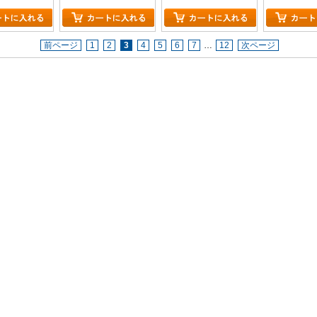
前ページ
1
2
3
4
5
6
7
…
12
次ページ