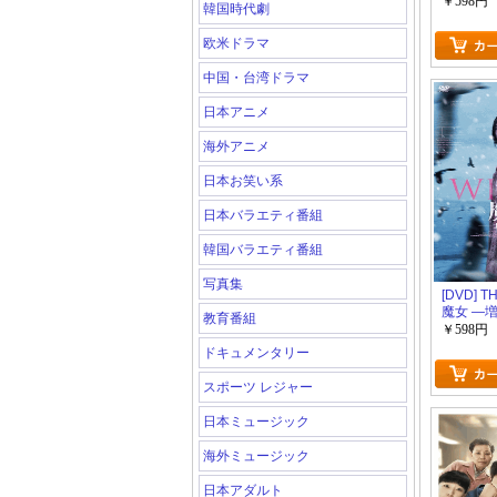
￥598円
韓国時代劇
欧米ドラマ
中国・台湾ドラマ
日本アニメ
海外アニメ
日本お笑い系
日本バラエティ番組
韓国バラエティ番組
写真集
[DVD] T
魔女 ―
教育番組
￥598円
ドキュメンタリー
スポーツ レジャー
日本ミュージック
海外ミュージック
日本アダルト