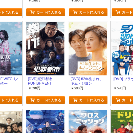
￥598円
￥598円
￥598円
HE WITCH／
[DVD] 犯罪都市
[DVD] 82年生まれ、
[DVD] ブラ
増殖―
PUNISHMENT
キム・ジヨン
￥598円
￥598円
￥598円