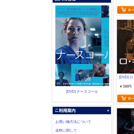
[DVD]
￥598円
[DVD] ナースコール
お買い物方法について
送料に関して