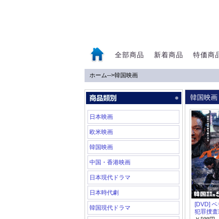
全部商品
新着商品
特価商
ホーム
-->
韓国映画
0
韓国映画
日本映画
欧米映画
韓国映画
中国・香港映画
日本現代ドラマ
日本時代劇
[DVD]
韓国現代ドラマ
犯罪捜査