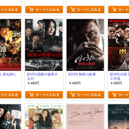
 王と道化師た
[DVD] 国家が破産す
[DVD] 無双の鉄拳
[DVD] 出
る日
工作員
￥480円
￥480円
￥480円