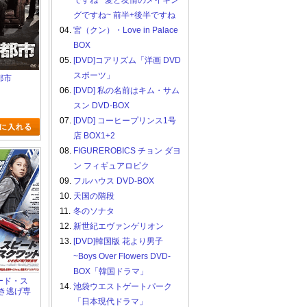
ですね ~愛と友情のメイキン
グですね~ 前半+後半ですね
04.
宮（クン）・Love in Palace
BOX
05.
[DVD]コアリズム「洋画 DVD
スポーツ」
都市
06.
[DVD] 私の名前はキム・サム
スン DVD-BOX
07.
[DVD] コーヒープリンス1号
店 BOX1+2
08.
FIGUREROBICS チョン ダヨ
ン フィギュアロビク
09.
フルハウス DVD-BOX
10.
天国の階段
11.
冬のソナタ
12.
新世紀エヴァンゲリオン
13.
[DVD]韓国版 花より男子
~Boys Over Flowers DVD-
BOX「韓国ドラマ」
ピード・ス
14.
池袋ウエストゲートパーク
ひき逃げ専
「日本現代ドラマ」