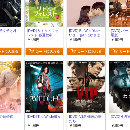
 金子文子と朴
[DVD] リトル・フォ
[DVD] Be With You~
[DVD] バ
レスト 春夏秋冬
いま、会いにゆきま
場版
す 通常版
￥480円
￥480円
￥480円
 君の結婚式
[DVD] The Witch/魔女
[DVD] V.I.P. 修羅の獣
[DVD] 七年
たち
￥480円
￥480円
￥580円