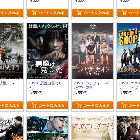
￥550円
￥550円
￥550円
長沙里9.15
[DVD] 悪魔は見てい
[DVD] パラサイト 半
[DVD] エ
た
地下の家族
ム・ジョブ
￥550円
￥550円
￥550円