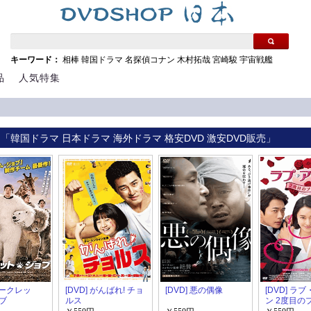
キーワード：
相棒
韓国ドラマ
名探偵コナン
木村拓哉
宮崎駿
宇宙戦艦
品
人気特集
 「韓国ドラマ 日本ドラマ 海外ドラマ 格安DVD 激安DVD販売」
 シークレッ
[DVD] がんばれ! チョ
[DVD] 悪の偶像
[DVD] ラ
ブ
ルス
ン 2度目の