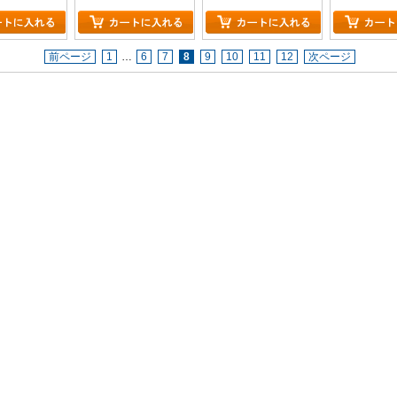
前ページ
1
…
6
7
8
9
10
11
12
次ページ