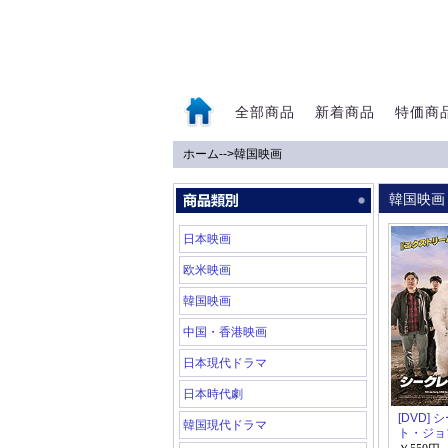
全部商品
新着商品
特価商
ホーム
-->
韓国映画
0
韓国映画
日本映画
欧米映画
韓国映画
中国・香港映画
日本現代ドラマ
日本時代劇
[DVD]
韓国現代ドラマ
ト・ジョ