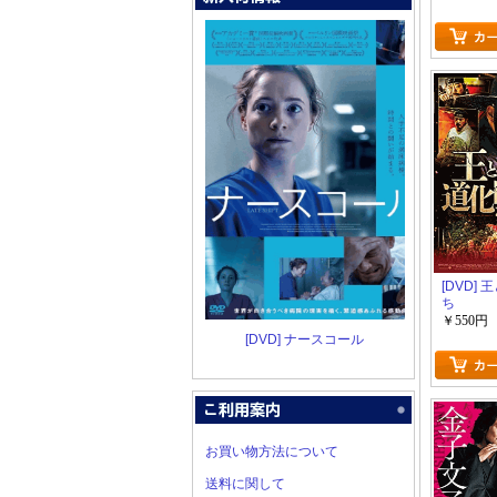
[DVD]
ち
￥550円
[DVD] ナースコール
お買い物方法について
送料に関して