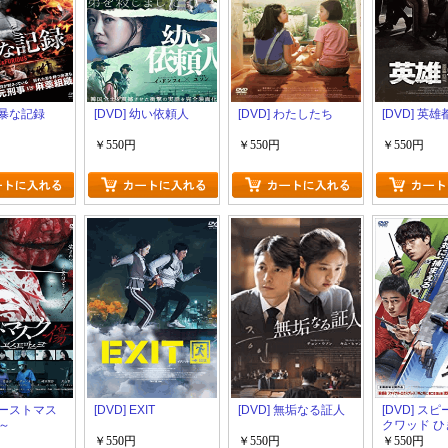
 乱暴な記録
[DVD] 幼い依頼人
[DVD] わたしたち
[DVD] 英雄
￥550円
￥550円
￥550円
 ゴーストマス
[DVD] EXIT
[DVD] 無垢なる証人
[DVD] ス
～
クワッド 
門捜査班
￥550円
￥550円
￥550円