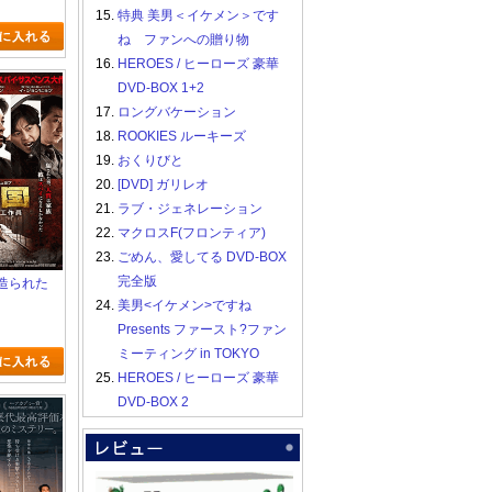
15.
特典 美男＜イケメン＞です
ね ファンへの贈り物
16.
HEROES / ヒーローズ 豪華
DVD-BOX 1+2
17.
ロングバケーション
18.
ROOKIES ルーキーズ
19.
おくりびと
20.
[DVD] ガリレオ
21.
ラブ・ジェネレーション
22.
マクロスF(フロンティア)
23.
ごめん、愛してる DVD-BOX
完全版
国 造られた
24.
美男<イケメン>ですね
Presents ファースト?ファン
ミーティング in TOKYO
25.
HEROES / ヒーローズ 豪華
DVD-BOX 2