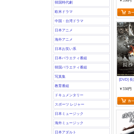
￥550円
韓国時代劇
欧米ドラマ
中国・台湾ドラマ
日本アニメ
海外アニメ
日本お笑い系
日本バラエティ番組
韓国バラエティ番組
写真集
[DVD] 
教育番組
￥550円
ドキュメンタリー
スポーツ レジャー
日本ミュージック
海外ミュージック
日本アダルト