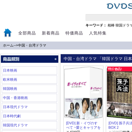
キーワード：
相棒
韓国ドラ
全部商品
新着商品
特価商品
人気特集
ホーム
-->
中国・台湾ドラマ
中国・台湾ドラマ 「韓国ドラマ 日本ド
日本映画
欧米映画
韓国映画
中国・香港映画
日本現代ドラマ
日本時代劇
[DVD] 新・イヴのす
[DVD] 孫子兵法
韓国現代ドラマ
べて ~愛とキャリアを
BOX 2