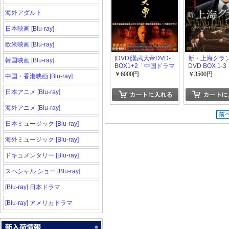
海外アダルト
日本映画 [Blu-ray]
欧米映画 [Blu-ray]
[DVD]漢武大帝DVD-
新・上海グラ
韓国映画 [Blu-ray]
BOX1+2「中国ドラマ
DVD BOX 1-3
アクション」
￥6000円
￥3500円
中国・香港映画 [Blu-ray]
日本アニメ [Blu-ray]
海外アニメ [Blu-ray]
前
日本ミュージック [Blu-ray]
海外ミュージック [Blu-ray]
ドキュメンタリー [Blu-ray]
スペシャル ショー [Blu-ray]
[Blu-ray] 日本ドラマ
[Blu-ray] アメリカドラマ