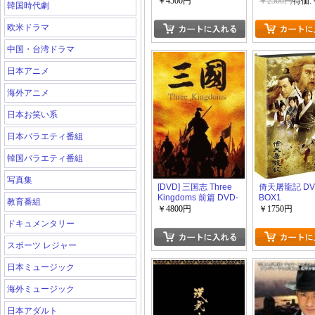
賭けた女神たち~
￥4500円
￥2500円
特価:
韓国時代劇
DVD-BOX 1-3
欧米ドラマ
中国・台湾ドラマ
日本アニメ
海外アニメ
日本お笑い系
日本バラエティ番組
韓国バラエティ番組
写真集
[DVD] 三国志 Three
倚天屠龍記 DV
Kingdoms 前篇 DVD-
BOX1
教育番組
BOX
￥4800円
￥1750円
ドキュメンタリー
スポーツ レジャー
日本ミュージック
海外ミュージック
日本アダルト