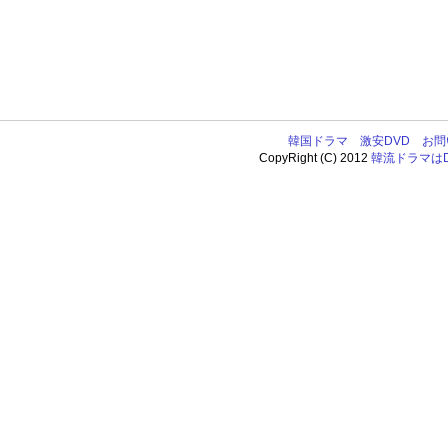
韓国ドラマ
激安DVD
お問
CopyRight (C) 2012
韓流ドラマはDV