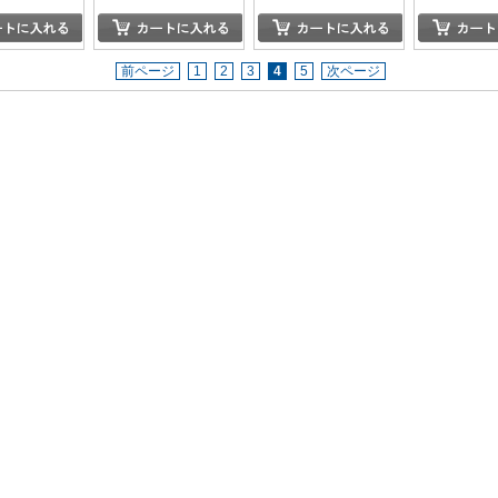
前ページ
1
2
3
4
5
次ページ