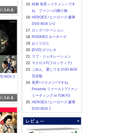
15.
特典 美男＜イケメン＞です
ね ファンへの贈り物
16.
HEROES / ヒーローズ 豪華
DVD-BOX 1+2
17.
ロングバケーション
18.
ROOKIES ルーキーズ
19.
おくりびと
20.
[DVD] ガリレオ
21.
ラブ・ジェネレーション
22.
マクロスF(フロンティア)
23.
ごめん、愛してる DVD-BOX
完全版
-BOX 3
24.
美男<イケメン>ですね
Presents ファースト?ファン
ミーティング in TOKYO
25.
HEROES / ヒーローズ 豪華
DVD-BOX 2