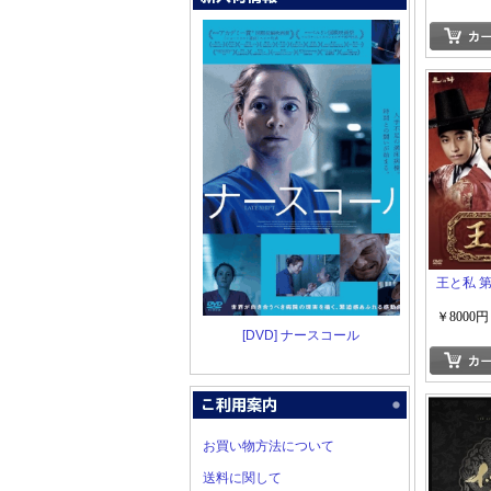
王と私 
￥8000円
[DVD] ナースコール
お買い物方法について
送料に関して