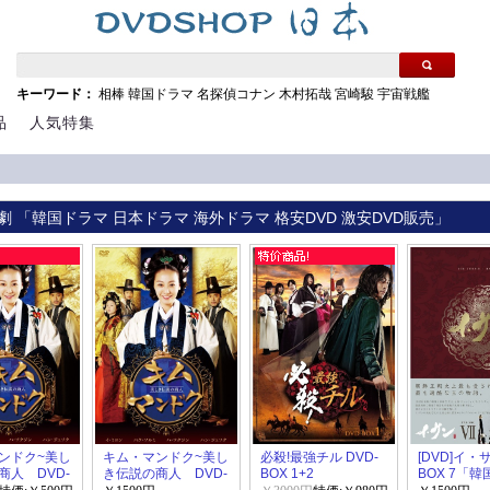
キーワード：
相棒
韓国ドラマ
名探偵コナン
木村拓哉
宮崎駿
宇宙戦艦
品
人気特集
劇 「韓国ドラマ 日本ドラマ 海外ドラマ 格安DVD 激安DVD販売」
ンドク~美し
キム・マンドク~美し
必殺!最強チル DVD-
[DVD]イ・サ
商人 DVD-
き伝説の商人 DVD-
BOX 1+2
BOX 7「