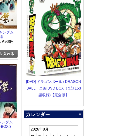
チャングム
編
:￥200円
[DVD] ドラゴンボール / DRAGON
BALL 全編 DVD BOX（全話153
話収録)【完全版】
ャングム
BOX 3
2026年8月