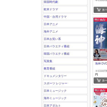
BOX 3
￥1500円
韓国時代劇
欧米ドラマ
中国・台湾ドラマ
日本アニメ
海外アニメ
日本お笑い系
日本バラエティ番組
韓国バラエティ番組
写真集
海神 DVD
教育番組
￥6500円
円
ドキュメンタリー
スポーツ レジャー
日本ミュージック
海外ミュージック
日本アダルト