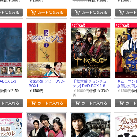
BOX 2
アクション
特価:￥500円
￥1500円
￥3000円
特価:￥980円
￥1500円
-BOX 1-3
名家の娘 ソヒ DVD-
千秋太后[チョンチュ
キム・マン
BOX1
テフ] DVD-BOX 1-8
き伝説の商人
BOX 1
特価:￥2150
￥1500円
￥10000円
特価:￥3340
￥1500円
特価
円