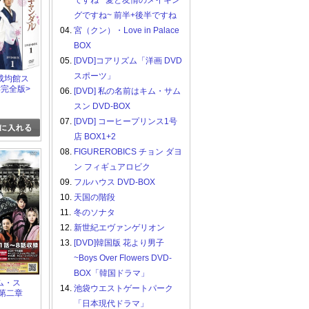
ですね ~愛と友情のメイキン
グですね~ 前半+後半ですね
04.
宮（クン）・Love in Palace
BOX
05.
[DVD]コアリズム「洋画 DVD
スポーツ」
成均館ス
完全版>
06.
[DVD] 私の名前はキム・サム
+2
スン DVD-BOX
07.
[DVD] コーヒープリンス1号
店 BOX1+2
08.
FIGUREROBICS チョン ダヨ
ン フィギュアロビク
09.
フルハウス DVD-BOX
10.
天国の階段
11.
冬のソナタ
12.
新世紀エヴァンゲリオン
13.
[DVD]韓国版 花より男子
~Boys Over Flowers DVD-
BOX「韓国ドラマ」
ム・ス
14.
池袋ウエストゲートパーク
第二章
「日本現代ドラマ」