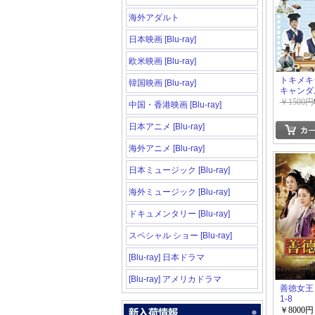
海外アダルト
日本映画 [Blu-ray]
欧米映画 [Blu-ray]
トキメキ
韓国映画 [Blu-ray]
キャンダ
春のハラ
￥1500円
中国・香港映画 [Blu-ray]
リー+愛
ドキ☆メ
日本アニメ [Blu-ray]
海外アニメ [Blu-ray]
日本ミュージック [Blu-ray]
海外ミュージック [Blu-ray]
ドキュメンタリー [Blu-ray]
スペシャル ショー [Blu-ray]
[Blu-ray] 日本ドラマ
[Blu-ray] アメリカドラマ
善徳女王 
1-8
￥8000円