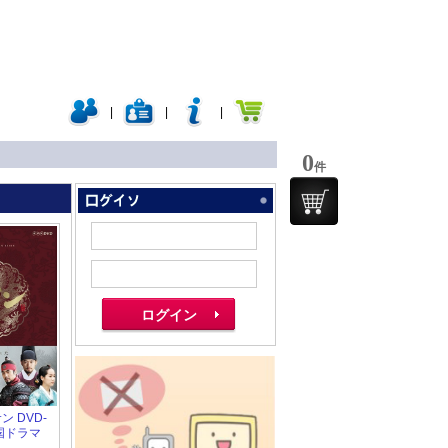
|
|
|
0
件
ン DVD-
韓国ドラマ