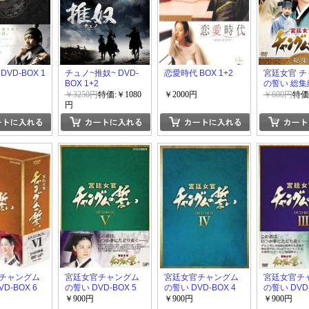
VD-BOX 1
チュノ~推奴~ DVD-
恋愛時代 BOX 1+2
宮廷女官 
BOX 1+2
の誓い 総集
￥3250円
特価:￥1080
￥2000円
￥600円
特価
円
チャングム
宮廷女官チャングム
宮廷女官チャングム
宮廷女官チ
D-BOX 6
の誓い DVD-BOX 5
の誓い DVD-BOX 4
の誓い DVD-
￥900円
￥900円
￥900円