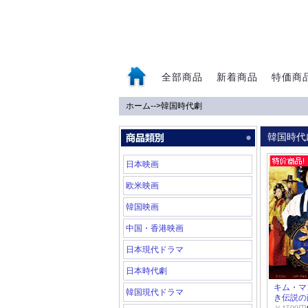
全部商品
新着商品
特価商
ホーム
-->
韓国時代劇
0
韓国時代
日本映画
欧米映画
韓国映画
中国・香港映画
日本現代ドラマ
日本時代劇
キム・マ
韓国現代ドラマ
き伝説の