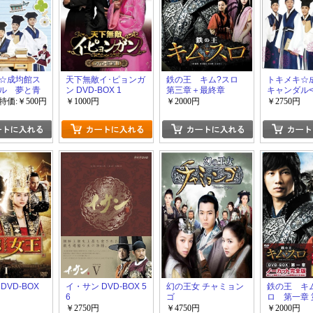
☆成均館ス
天下無敵イ･ピョンガ
鉄の王 キム?スロ
トキメキ☆
ル 夢と青
ン DVD-BOX 1
第三章＋最終章
キャンダル<
ハラ☆メモ
DVD-BOX 1
特価:￥500円
￥1000円
￥2000円
￥2750円
と青春のドキ
モリー+OST
DVD-BOX
イ・サン DVD-BOX 5
幻の王女 チャミョン
鉄の王 キ
6
ゴ
ロ 第一章 
￥2750円
￥4750円
￥2000円