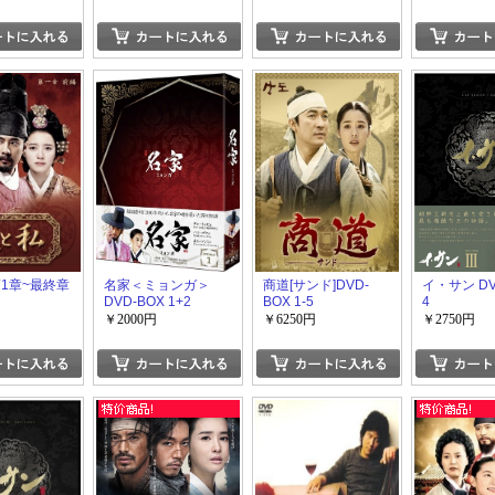
第1章~最終章
名家＜ミョンガ＞
商道[サンド]DVD-
イ・サン DVD
DVD-BOX 1+2
BOX 1-5
4
￥2000円
￥6250円
￥2750円