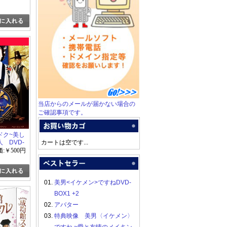
」
当店からのメールが届かない場合の
ご確認事項です。
ドク~美し
 DVD-
カートは空です...
:￥500円
01.
美男<イケメン>ですねDVD-
BOX1 +2
02.
アバター
03.
特典映像 美男〈イケメン〉