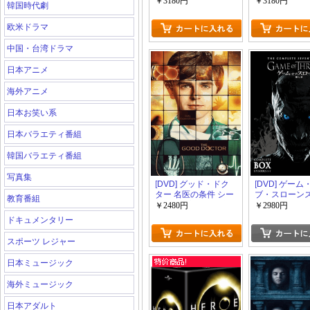
少年 全8話
￥3180円
￥3180円
韓国時代劇
欧米ドラマ
中国・台湾ドラマ
日本アニメ
海外アニメ
日本お笑い系
日本バラエティ番組
韓国バラエティ番組
写真集
[DVD] グッド・ドク
[DVD] ゲーム
ター 名医の条件 シー
ブ・スローンズ
教育番組
ズン1 【完全版】(初
章:氷と炎の歌
￥2480円
￥2980円
回生産限定版)
BOX【完全版
ドキュメンタリー
生産限定版)
スポーツ レジャー
日本ミュージック
海外ミュージック
日本アダルト