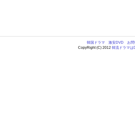
韓国ドラマ
激安DVD
お問
CopyRight (C) 2012
韓流ドラマはDV