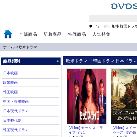
キーワード：
相棒
韓国ドラ
全部商品
新着商品
特価商品
人気特集
ホーム
-->
欧米ドラマ
欧米ドラマ 「韓国ドラマ 日本ドラマ 
日本映画
欧米映画
韓国映画
中国・香港映画
日本現代ドラマ
日本時代劇
[Video] セックス／ラ
[Video] ス
韓国現代ドラマ
イフ 全8話
ゥース: 鹿の