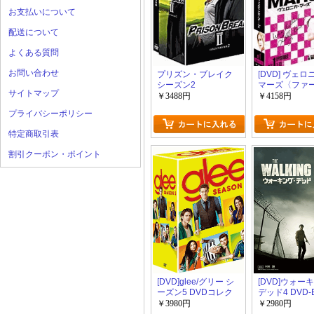
お支払いについて
配送について
よくある質問
お問い合わせ
プリズン・ブレイク
[DVD] ヴェ
シーズン2
マーズ〈ファ
サイトマップ
ト〉 セット 1
￥3488円
￥4158円
プライバシーポリシー
特定商取引表
割引クーポン・ポイント
[DVD]glee/グリー シ
[DVD]ウォー
ーズン5 DVDコレク
デッド4 DVD-
ターズBOX(日本オリ
1+2
￥3980円
￥2980円
ジナル100話記念ポス