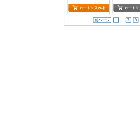
トカード付)
前ページ
1
…
7
8