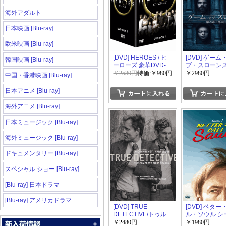
海外アダルト
日本映画 [Blu-ray]
欧米映画 [Blu-ray]
[DVD] HEROES / ヒ
[DVD] ゲーム
韓国映画 [Blu-ray]
ーローズ 豪華DVD-
ブ・スローンズ
BOX 1
章: 冬の狂風 D
￥2580円
特価:￥980円
￥2980円
中国・香港映画 [Blu-ray]
BOX【完全版
生産限定版)
日本アニメ [Blu-ray]
海外アニメ [Blu-ray]
日本ミュージック [Blu-ray]
海外ミュージック [Blu-ray]
ドキュメンタリー [Blu-ray]
スペシャル ショー [Blu-ray]
[Blu-ray] 日本ドラマ
[Blu-ray] アメリカドラマ
[DVD] TRUE
[DVD] ベタ
DETECTIVE/トゥル
ル・ソウル シ
ー・ディテクティブ
COMPLETE B
￥2480円
￥1980円