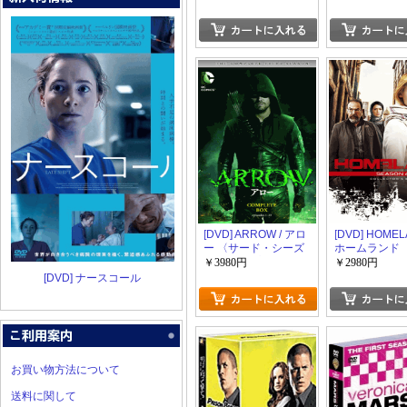
〈ファースト・シー
回限定版)
ズン〉 【完全版】(初
回生産限定版)
[DVD] ARROW / アロ
[DVD] HOMEL
ー 〈サード・シーズ
ホームランド
ン〉 コンプリート・
ズン4 DVD
￥3980円
￥2980円
ボックス（12枚組）
ーズBOX 【
[DVD] ナースコール
DVD-BOX 【完全版】
(初回生産限定
(初回生産限定版)
お買い物方法について
送料に関して