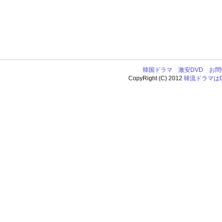
韓国ドラマ
激安DVD
お問
CopyRight (C) 2012
韓流ドラマはDV