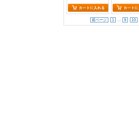
前ページ
1
…
9
10