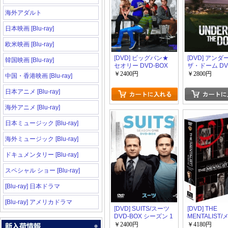
海外アダルト
日本映画 [Blu-ray]
欧米映画 [Blu-ray]
[DVD] ビッグバン★
[DVD] アンダ
韓国映画 [Blu-ray]
セオリー DVD-BOX
ザ・ドーム DV
シーズン 3
￥2400円
￥2800円
中国・香港映画 [Blu-ray]
日本アニメ [Blu-ray]
海外アニメ [Blu-ray]
日本ミュージック [Blu-ray]
海外ミュージック [Blu-ray]
ドキュメンタリー [Blu-ray]
スペシャル ショー [Blu-ray]
[Blu-ray] 日本ドラマ
[Blu-ray] アメリカドラマ
[DVD] SUITS/スーツ
[DVD] THE
DVD-BOX シーズン 1
MENTALIST
スト DVD-BO
￥2400円
￥4180円