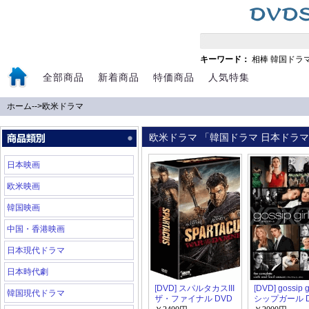
キーワード：
相棒
韓国ドラ
全部商品
新着商品
特価商品
人気特集
ホーム
-->
欧米ドラマ
欧米ドラマ 「韓国ドラマ 日本ドラマ 
日本映画
欧米映画
韓国映画
中国・香港映画
日本現代ドラマ
日本時代劇
[DVD] スパルタカスIII
[DVD] gossip g
韓国現代ドラマ
ザ・ファイナル DVD
シップガール D