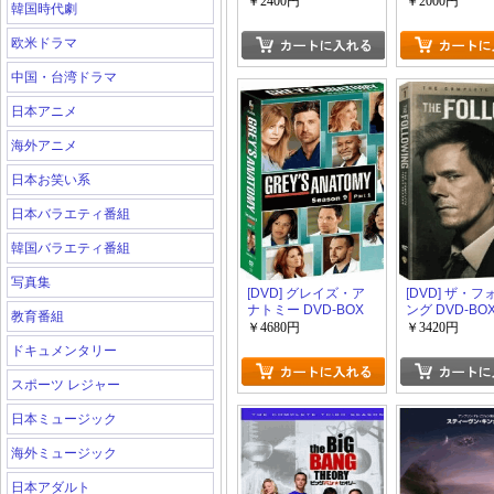
コレクターズBOX
BOX 6
￥2400円
￥2000円
韓国時代劇
欧米ドラマ
中国・台湾ドラマ
日本アニメ
海外アニメ
日本お笑い系
日本バラエティ番組
韓国バラエティ番組
写真集
[DVD] グレイズ・ア
[DVD] ザ・
ナトミー DVD-BOX
ング DVD-BO
教育番組
シーズン9
ズン 1
￥4680円
￥3420円
ドキュメンタリー
スポーツ レジャー
日本ミュージック
海外ミュージック
日本アダルト