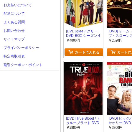
お支払いについて
配送について
よくある質問
お問い合わせ
[DVD] glee／グリー
[DVD] ゲーム
DVD-BOX シーズン 4
ブ・スローンズ
サイトマップ
章:王国の激突
￥4800円
￥2520円
プライバシーポリシー
特定商取引表
割引クーポン・ポイント
[DVD] True Blood / ト
[DVD] ビッ
ゥルーブラッド DVD-
セオリー DVD-
BOX シーズン4
1+2
￥2880円
￥3800円