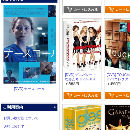
ズン2
[DVD] デスパレート
[DVD] TOUC
な妻たち DVD-BOX
DVDコレクタ
シーズン8
BOX 1+2
￥5888円
￥4980円
[DVD] ナースコール
お買い物方法について
送料に関して