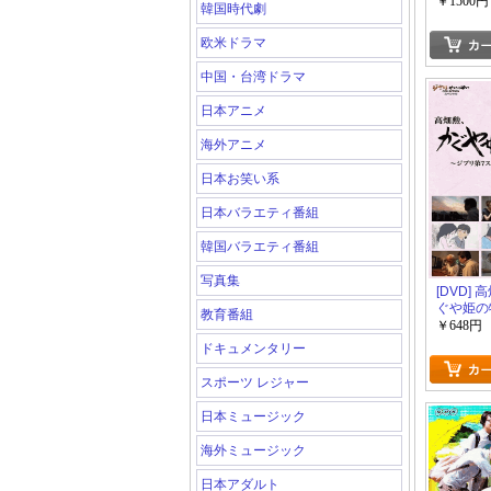
￥1500円
韓国時代劇
欧米ドラマ
中国・台湾ドラマ
日本アニメ
海外アニメ
日本お笑い系
日本バラエティ番組
韓国バラエティ番組
写真集
[DVD]
ぐや姫の
教育番組
くる。~
￥648円
タジオ、
ドキュメンタリー
~
スポーツ レジャー
日本ミュージック
海外ミュージック
日本アダルト