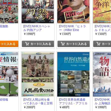
中国激動
[DVD] NHKスペシャ
[DVD] NHK『ヒトラ
[DVD] N
ル 灼熱アジア
ー（Hitler Eine
ル ドキュ
Bilanz）』
洋戦争
￥1998円
￥1500円
￥1500円
日経情報
[DVD] 人間は何を食
[DVD] 世界自然遺産
[DVD] NH
べてきたか ~食と文明
アフリカ1・アフリカ
ル 上海物語
の世界像~
2編
￥2000円
￥480円
￥1998円