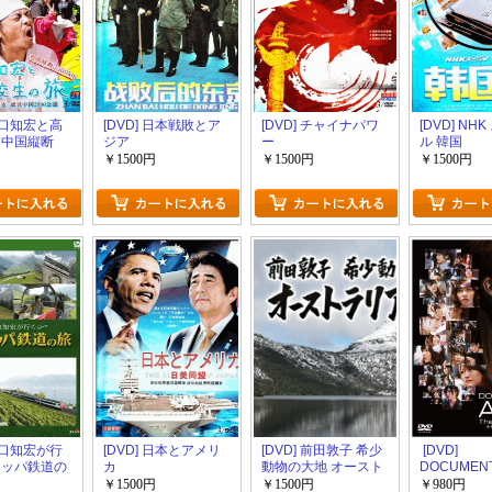
 関口知宏と高
[DVD] 日本戦敗とア
[DVD] チャイナパワ
[DVD] NH
 中国縦断
ジア
ー
ル 韓国
￥1500円
￥1500円
￥1500円
 関口知宏が行
[DVD] 日本とアメリ
[DVD] 前田敦子 希少
[DVD]
ロッパ鉄道の
カ
動物の大地 オースト
DOCUMENT
ラリアをゆく
AKB48 The 
￥1500円
￥1500円
￥980円