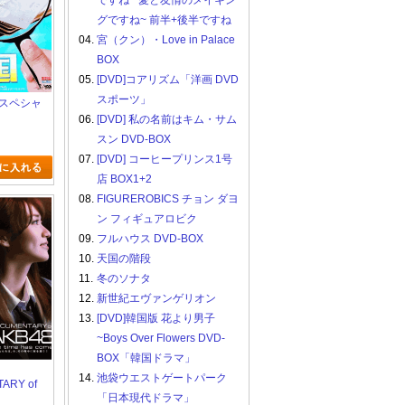
ですね ~愛と友情のメイキン
グですね~ 前半+後半ですね
04.
宮（クン）・Love in Palace
BOX
05.
[DVD]コアリズム「洋画 DVD
スポーツ」
K スペシャ
06.
[DVD] 私の名前はキム・サム
スン DVD-BOX
07.
[DVD] コーヒープリンス1号
店 BOX1+2
08.
FIGUREROBICS チョン ダヨ
ン フィギュアロビク
09.
フルハウス DVD-BOX
10.
天国の階段
11.
冬のソナタ
12.
新世紀エヴァンゲリオン
13.
[DVD]韓国版 花より男子
~Boys Over Flowers DVD-
BOX「韓国ドラマ」
14.
池袋ウエストゲートパーク
ARY of
time has
「日本現代ドラマ」