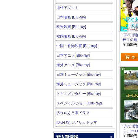
海外アダルト
日本映画 [Blu-ray]
欧米映画 [Blu-ray]
[DVD]
韓国映画 [Blu-ray]
校生の旅
2500km
￥1500円
中国・香港映画 [Blu-ray]
日本アニメ [Blu-ray]
海外アニメ [Blu-ray]
日本ミュージック [Blu-ray]
海外ミュージック [Blu-ray]
ドキュメンタリー [Blu-ray]
スペシャル ショー [Blu-ray]
[Blu-ray] 日本ドラマ
[Blu-ray] アメリカドラマ
[DVD]
く ヨー
旅
￥1500円