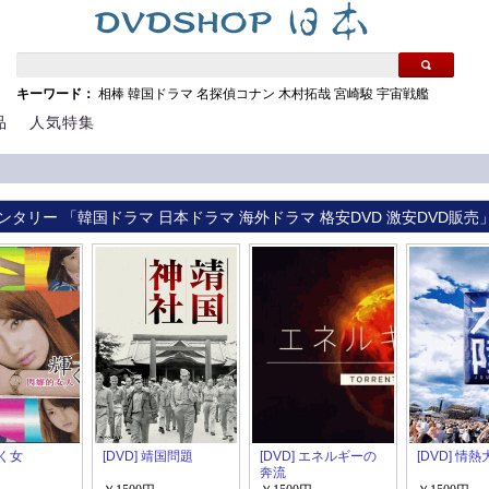
キーワード：
相棒
韓国ドラマ
名探偵コナン
木村拓哉
宮崎駿
宇宙戦艦
品
人気特集
ンタリー 「韓国ドラマ 日本ドラマ 海外ドラマ 格安DVD 激安DVD販売
輝く女
[DVD] 靖国問題
[DVD] エネルギーの
[DVD] 情熱
奔流