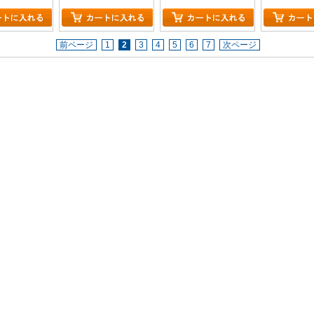
前ページ
1
2
3
4
5
6
7
次ページ