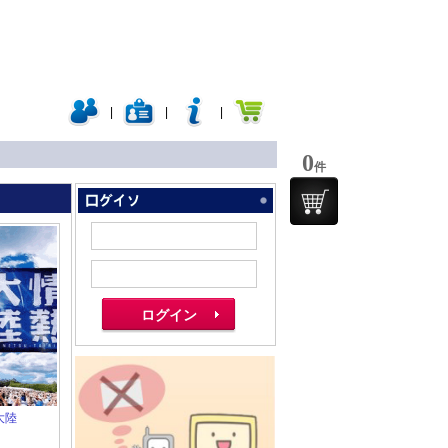
|
|
|
0
件
」
大陸