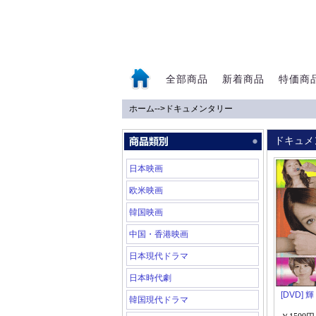
全部商品
新着商品
特価商
ホーム
-->
ドキュメンタリー
0
ドキュメ
日本映画
欧米映画
韓国映画
中国・香港映画
日本現代ドラマ
日本時代劇
[DVD] 
韓国現代ドラマ