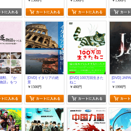
￥1500円
￥1500円
￥1500円
 高畑勲、『か
[DVD] イタリアの絶
[DVD] 100万回生きた
[DVD] JA
物語』をつ
景
ねこ
ー
ジブリ第7ス
￥1500円
￥480円
￥1998円
933日の伝説