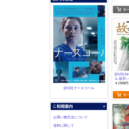
[DVD] 
ル 故宮
を知る 
￥1998円
[DVD] ナースコール
お買い物方法について
送料に関して