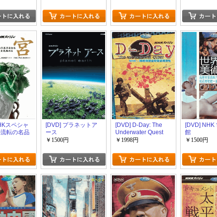
come 少
今、その背
想う?
NHKスペシャ
[DVD] プラネットア
[DVD] D-Day: The
[DVD] NH
―流転の名品
ース
Underwater Quest
館
美を見極める
￥1500円
￥1998円
￥1500円