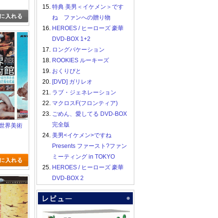
女たちは、
15.
特典 美男＜イケメン＞です
中に何を
ね ファンへの贈り物
16.
HEROES / ヒーローズ 豪華
DVD-BOX 1+2
17.
ロングバケーション
18.
ROOKIES ルーキーズ
19.
おくりびと
20.
[DVD] ガリレオ
21.
ラブ・ジェネレーション
22.
マクロスF(フロンティア)
23.
ごめん、愛してる DVD-BOX
完全版
K 世界美術
24.
美男<イケメン>ですね
Presents ファースト?ファン
ミーティング in TOKYO
25.
HEROES / ヒーローズ 豪華
DVD-BOX 2