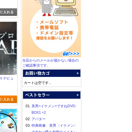
当店からのメールが届かない場合の
ご確認事項です。
PAN デビュ
カートは空です...
01.
美男<イケメン>ですねDVD-
BOX1 +2
02.
アバター
03.
特典映像 美男〈イケメン〉