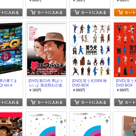
/27+特典DISC]
ムライブ 2
ごめんなさい・・・
￥880円
￥580円
￥880円
】(初回生産
茨城・日帰り温泉 下
みちの旅 プレミアム
完全版
 世界の果てま
[DVD] 第21作 男はつ
[DVD] 笑う犬2008 秋
[DVD] 笑う
 Vol.4-
らいよ 寅次郎わが道
DVD-BOX
DVD-BOX
を行く HDリマスター
￥380円
￥880円
￥880円
版