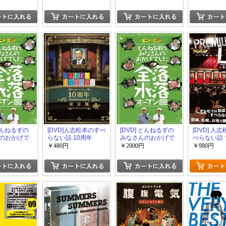
写する！/前
 傑作選
 とんねるずの
[DVD]人志松本のすべ
[DVD] とんねるずの
[DVD] 人
のおかげで
らない話 10周年
みなさんのおかげで
べらない話
落・水落オー
Anniversary完全版
した 全落・水落オー
ムライブ
￥480円
￥2000円
￥980円
プンBOX