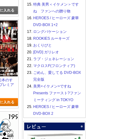
15.
特典 美男＜イケメン＞です
ね ファンへの贈り物
16.
HEROES / ヒーローズ 豪華
DVD-BOX 1+2
17.
ロングバケーション
18.
ROOKIES ルーキーズ
19.
おくりびと
20.
[DVD] ガリレオ
21.
ラブ・ジェネレーション
22.
マクロスF(フロンティア)
23.
ごめん、愛してる DVD-BOX
完全版
志松本のす
 プレミア
24.
美男<イケメン>ですね
Presents ファースト?ファン
ミーティング in TOKYO
25.
HEROES / ヒーローズ 豪華
DVD-BOX 2