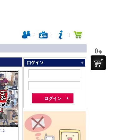
|
|
|
0
件
ごぶ