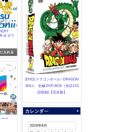
 VERY
IR of ダウ
ごっつえ
-1997
[DVD] ドラゴンボール / DRAGON
BALL 全編 DVD BOX（全話153
話収録)【完全版】
メトーー
2026年8月