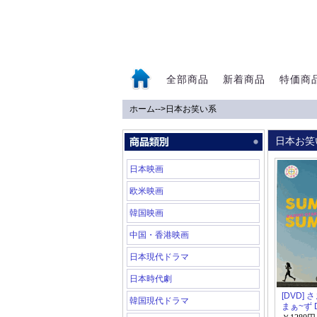
全部商品
新着商品
特価商
ホーム
-->
日本お笑い系
0
日本お笑
日本映画
欧米映画
韓国映画
中国・香港映画
日本現代ドラマ
日本時代劇
[DVD] 
韓国現代ドラマ
まぁ~ず D