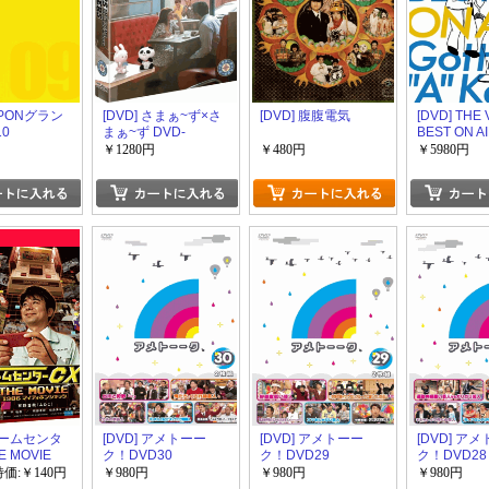
IPPONグラン
[DVD] さまぁ~ず×さ
[DVD] 腹腹電気
[DVD] THE
10
まぁ~ず DVD-
BEST ON A
BOX(22,23+特)
ンタウンの
￥1280円
￥480円
￥5980円
え感じ 1995
 ゲームセンタ
[DVD] アメトーー
[DVD] アメトーー
[DVD] ア
E MOVIE
ク！DVD30
ク！DVD29
ク！DVD28
マイティボンジ
特価:￥140円
￥980円
￥980円
￥980円