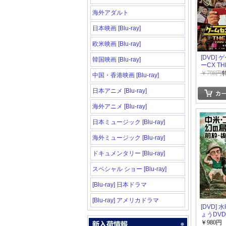
海外アダルト
日本映画 [Blu-ray]
欧米映画 [Blu-ray]
[DVD]
韓国映画 [Blu-ray]
ーCX TH
1986 
￥798円
中国・香港映画 [Blu-ray]
ャック
日本アニメ [Blu-ray]
海外アニメ [Blu-ray]
日本ミュージック [Blu-ray]
海外ミュージック [Blu-ray]
ドキュメンタリー [Blu-ray]
スペシャル ショー [Blu-ray]
[Blu-ray] 日本ドラマ
[Blu-ray] アメリカドラマ
[DVD]
ょうDV
米・コス
￥980円