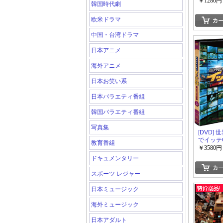
[Vol.26
￥1280円
韓国時代劇
【完全版
限定版)
欧米ドラマ
中国・台湾ドラマ
日本アニメ
海外アニメ
日本お笑い系
日本バラエティ番組
韓国バラエティ番組
写真集
[DVD]
でイッテQ!
教育番組
Vol.6
￥3580円
ドキュメンタリー
スポーツ レジャー
日本ミュージック
海外ミュージック
日本アダルト