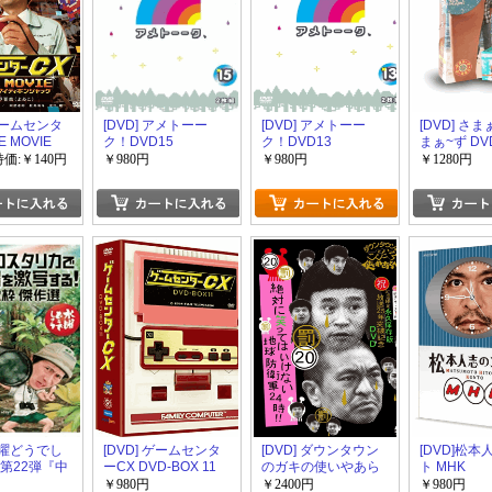
 ゲームセンタ
[DVD] アメトーー
[DVD] アメトーー
[DVD] さ
E MOVIE
ク！DVD15
ク！DVD13
まぁ~ず DV
マイティボンジ
[Vol.24/25
特価:￥140円
￥980円
￥980円
￥1280円
 水曜どうでし
[DVD] ゲームセンタ
[DVD] ダウンタウン
[DVD]松
D第22弾『中
ーCX DVD-BOX 11
のガキの使いやあら
ト MHK
タリカで幻
へんで20
￥980円
￥2400円
￥980円