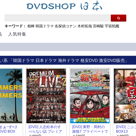
キーワード：
相棒
韓国ドラマ
名探偵コナン
木村拓哉
宮崎駿
宇宙戦艦
品
人気特集
い系 「韓国ドラマ 日本ドラマ 海外ドラマ 格安DVD 激安DVD販売」
さまぁ~ず×さ
[DVD] 人志松本のす
[DVD] 東野・岡村の
[DVD] ごぶ
VD BOX
べらない話 プレミア
旅猿7 プライベートで
BOX13