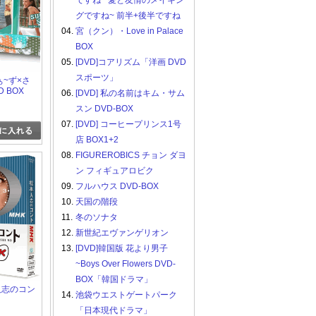
ですね ~愛と友情のメイキン
グですね~ 前半+後半ですね
04.
宮（クン）・Love in Palace
BOX
05.
[DVD]コアリズム「洋画 DVD
スポーツ」
まぁ~ず×さ
D BOX
06.
[DVD] 私の名前はキム・サム
+特典DISC]
スン DVD-BOX
07.
[DVD] コーヒープリンス1号
店 BOX1+2
08.
FIGUREROBICS チョン ダヨ
ン フィギュアロビク
09.
フルハウス DVD-BOX
10.
天国の階段
11.
冬のソナタ
12.
新世紀エヴァンゲリオン
13.
[DVD]韓国版 花より男子
~Boys Over Flowers DVD-
BOX「韓国ドラマ」
本人志のコン
14.
池袋ウエストゲートパーク
「日本現代ドラマ」