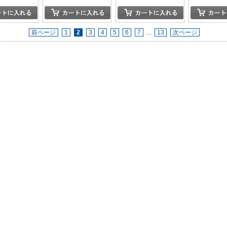
前ページ
1
2
3
4
5
6
7
…
13
次ページ