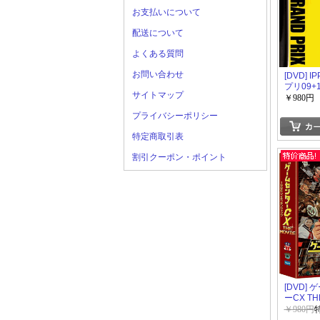
お支払いについて
配送について
よくある質問
お問い合わせ
[DVD] 
プリ09+
サイトマップ
￥980円
プライバシーポリシー
特定商取引表
割引クーポン・ポイント
[DVD]
ーCX TH
1986 
￥980円
ャック