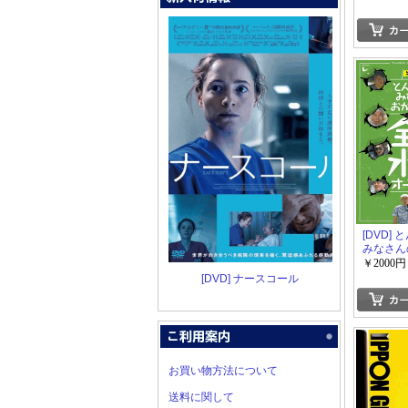
の鳥を激
枠・後枠
[DVD]
みなさん
した 全
￥2000円
プンBOX
[DVD] ナースコール
お買い物方法について
送料に関して