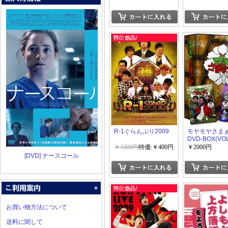
R-1ぐらんぷり2009
モヤモヤさまぁ
DVD-BOX(VO
VOL.8、VOL.9
￥1000円
特価:￥400円
￥2000円
[DVD] ナースコール
お買い物方法について
送料に関して