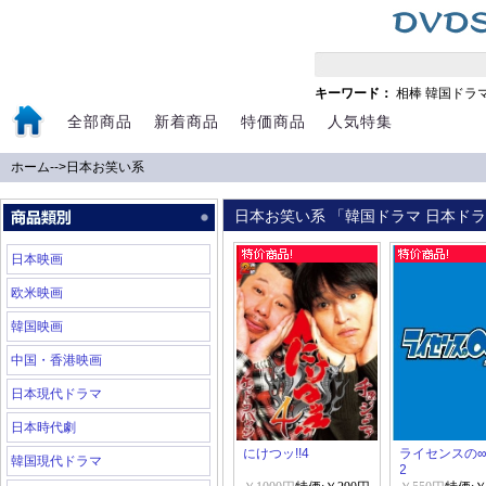
キーワード：
相棒
韓国ドラ
全部商品
新着商品
特価商品
人気特集
ホーム
-->
日本お笑い系
日本お笑い系 「韓国ドラマ 日本ドラマ
日本映画
欧米映画
韓国映画
中国・香港映画
日本現代ドラマ
日本時代劇
にけつッ!!4
ライセンスの
韓国現代ドラマ
2