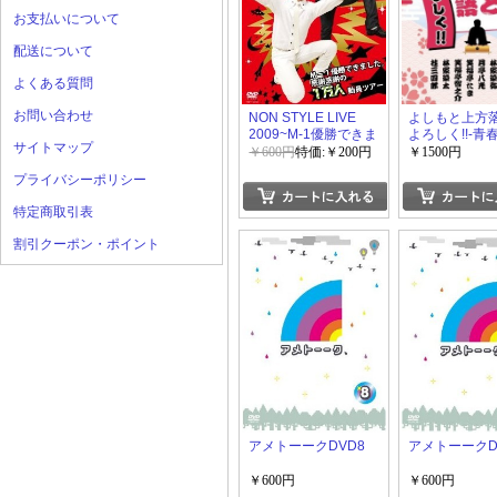
お支払いについて
配送について
よくある質問
お問い合わせ
NON STYLE LIVE
よしもと上方
2009~M-1優勝できま
よろしく!!-青
サイトマップ
した。感謝感謝の1万
組-
￥600円
特価:￥200円
￥1500円
人動員ツアー~
プライバシーポリシー
特定商取引表
割引クーポン・ポイント
アメトーークDVD8
アメトーークD
￥600円
￥600円