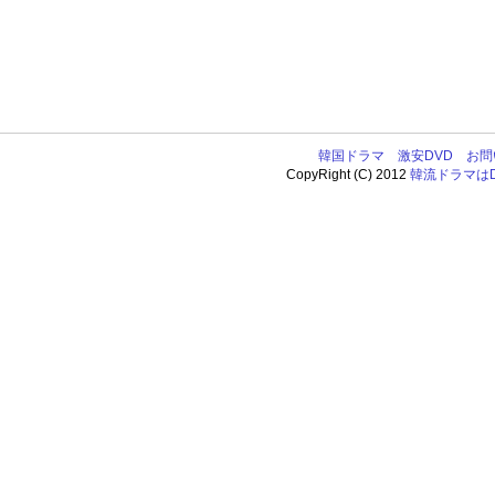
韓国ドラマ
激安DVD
お問
CopyRight (C) 2012
韓流ドラマはDV