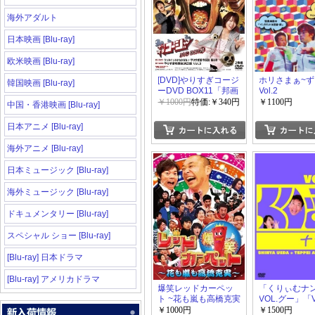
海外アダルト
日本映画 [Blu-ray]
欧米映画 [Blu-ray]
[DVD]やりすぎコージ
ホリさまぁ~ず V
韓国映画 [Blu-ray]
ーDVD BOX11「邦画
Vol.2
DVD お笑い バラエテ
￥1000円
特価:￥340円
￥1100円
中国・香港映画 [Blu-ray]
ィ」
日本アニメ [Blu-ray]
海外アニメ [Blu-ray]
日本ミュージック [Blu-ray]
海外ミュージック [Blu-ray]
ドキュメンタリー [Blu-ray]
スペシャル ショー [Blu-ray]
[Blu-ray] 日本ドラマ
[Blu-ray] アメリカドラマ
爆笑レッドカーペッ
「くりぃむナ
ト ~花も嵐も高橋克実
VOL.グー」「V
~
ョキ」「VOL
￥1000円
￥1500円