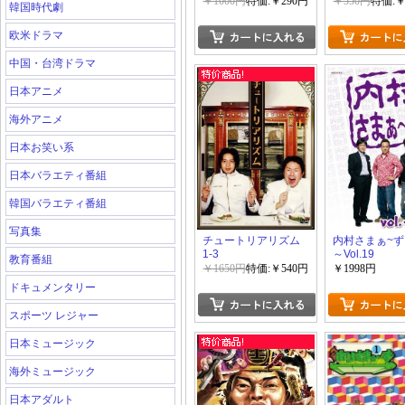
￥1000円
特価:￥290円
￥550円
特価:￥
韓国時代劇
欧米ドラマ
中国・台湾ドラマ
日本アニメ
海外アニメ
日本お笑い系
日本バラエティ番組
韓国バラエティ番組
写真集
チュートリアリズム
内村さまぁ~ず V
1-3
～Vol.19
教育番組
￥1650円
特価:￥540円
￥1998円
ドキュメンタリー
スポーツ レジャー
日本ミュージック
海外ミュージック
日本アダルト