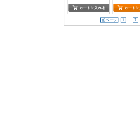
前ページ
1
…
7