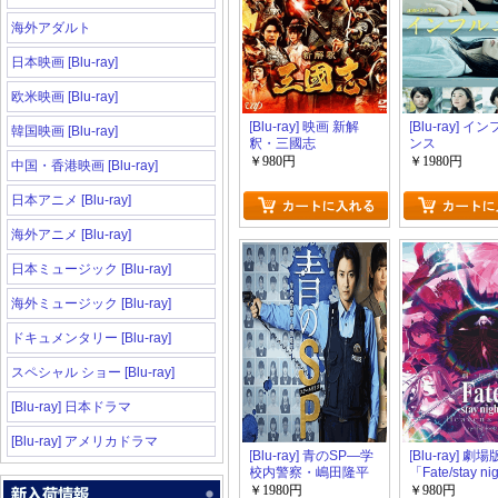
海外アダルト
日本映画 [Blu-ray]
欧米映画 [Blu-ray]
[Blu-ray] 映画 新解
[Blu-ray] イ
韓国映画 [Blu-ray]
釈・三國志
ンス
￥980円
￥1980円
中国・香港映画 [Blu-ray]
日本アニメ [Blu-ray]
海外アニメ [Blu-ray]
日本ミュージック [Blu-ray]
海外ミュージック [Blu-ray]
ドキュメンタリー [Blu-ray]
スペシャル ショー [Blu-ray]
[Blu-ray] 日本ドラマ
[Blu-ray] アメリカドラマ
[Blu-ray] 青のSP―学
[Blu-ray] 劇場
校内警察・嶋田隆平
「Fate/stay ni
―
[Heaven's Fee
￥1980円
￥980円