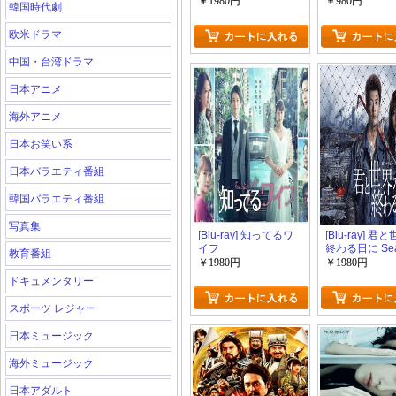
意」
￥1980円
￥980円
韓国時代劇
欧米ドラマ
中国・台湾ドラマ
日本アニメ
海外アニメ
日本お笑い系
日本バラエティ番組
韓国バラエティ番組
写真集
[Blu-ray] 知ってるワ
[Blu-ray] 君
イフ
終わる日に Sea
教育番組
￥1980円
￥1980円
ドキュメンタリー
スポーツ レジャー
日本ミュージック
海外ミュージック
日本アダルト