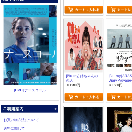
III.spring song
[Blu-ray] 姉ちゃんの
[Blu-ray] ARAS
恋人
Diary -Voyage
￥1580円
￥1580円
[DVD] ナースコール
お買い物方法について
送料に関して