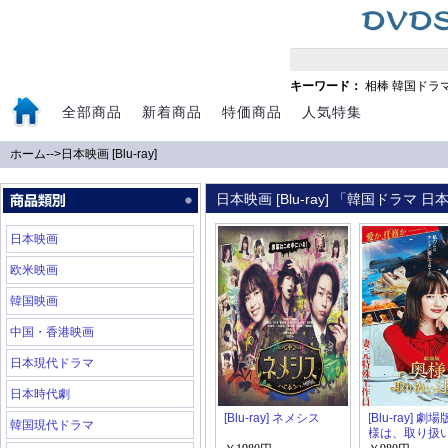
キーワード：
相棒
韓国ドラ
全部商品
新着商品
特価商品
人気特集
ホーム
-->
日本映画 [Blu-ray]
日本映画 [Blu-ray] 「韓国ドラマ
日本映画
欧米映画
韓国映画
中国・香港映画
日本現代ドラマ
日本時代劇
[Blu-ray] ネメシス
[Blu-ray] 劇
韓国現代ドラマ
様は、取り扱