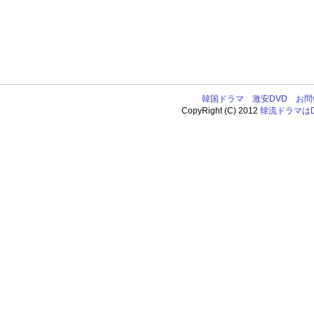
韓国ドラマ
激安DVD
お問
CopyRight (C) 2012
韓流ドラマはDV