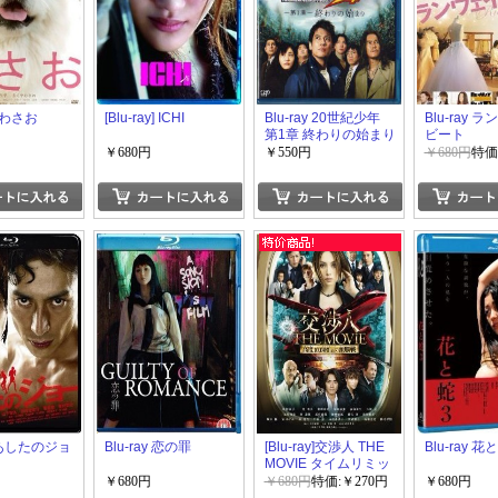
y] わさお
[Blu-ray] ICHI
Blu-ray 20世紀少年
Blu-ray 
第1章 終わりの始まり
ビート
￥680円
￥550円
￥680円
特価
y あしたのジョ
Blu-ray 恋の罪
[Blu-ray]交渉人 THE
Blu-ray 花
MOVIE タイムリミッ
ト 高度10,000mの頭
￥680円
￥680円
特価:￥270円
￥680円
脳戦