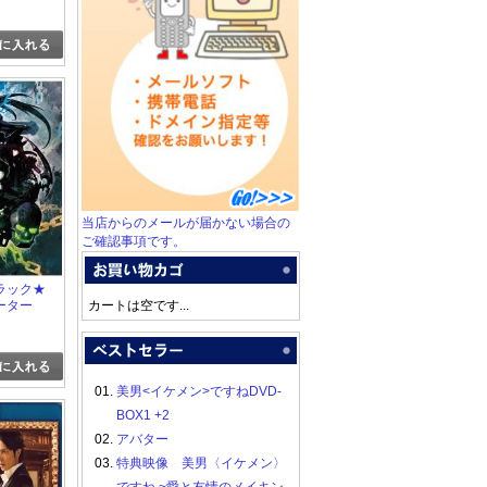
当店からのメールが届かない場合の
ご確認事項です。
 ブラック★
ーター
カートは空です...
01.
美男<イケメン>ですねDVD-
BOX1 +2
02.
アバター
03.
特典映像 美男〈イケメン〉