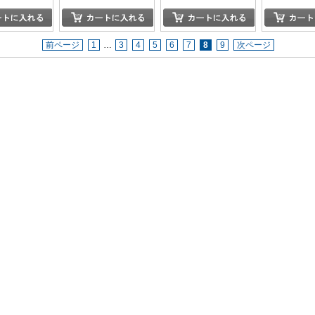
前ページ
1
…
3
4
5
6
7
8
9
次ページ