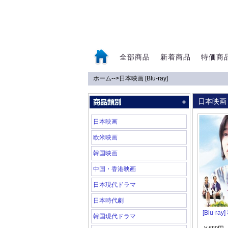
全部商品
新着商品
特価商
ホーム
-->
日本映画 [Blu-ray]
0
日本映画 
日本映画
欧米映画
韓国映画
中国・香港映画
日本現代ドラマ
日本時代劇
[Blu-ray
韓国現代ドラマ