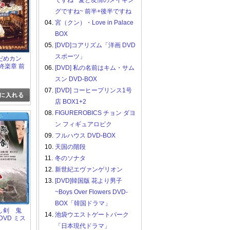
ですね ~愛と友情のメイキン
グですね~ 前半+後半ですね
04.
宮（クン）・Love in Palace
BOX
05.
[DVD]コアリズム「洋画 DVD
スポーツ」
 のだめカン
終楽章 前
06.
[DVD] 私の名前はキム・サム
スン DVD-BOX
07.
[DVD] コーヒープリンス1号
店 BOX1+2
08.
FIGUREROBICS チョン ダヨ
ン フィギュアロビク
09.
フルハウス DVD-BOX
10.
天国の階段
11.
冬のソナタ
12.
新世紀エヴァンゲリオン
13.
[DVD]韓国版 花より男子
~Boys Over Flowers DVD-
BOX「韓国ドラマ」
 隠し剣 鬼
14.
池袋ウエストゲートパーク
DVD ミス
スペン
「日本現代ドラマ」