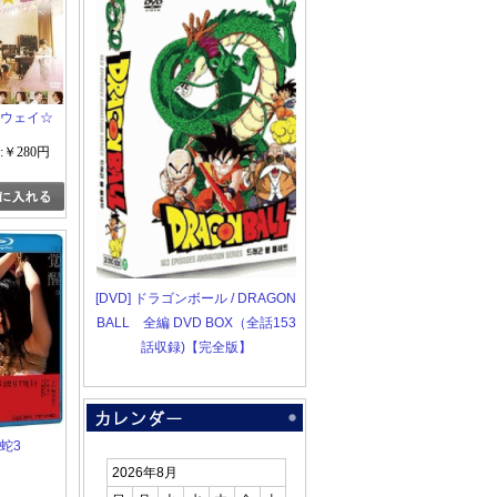
ランウェイ☆
:￥280円
[DVD] ドラゴンボール / DRAGON
BALL 全編 DVD BOX（全話153
話収録)【完全版】
と蛇3
2026年8月