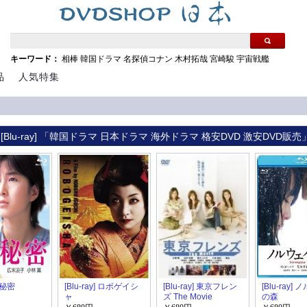
キーワード：
相棒
韓国ドラマ
名探偵コナン
木村拓哉
宮崎駿
宇宙戦艦
品
人気特集
[Blu-ray] 「韓国ドラマ 日本ドラマ 海外ドラマ 格安DVD 激安DVD販売
] 秘密
[Blu-ray] ロボゲイシ
[Blu-ray] 東京フレン
[Blu-ray]
ャ
ズ The Movie
の森