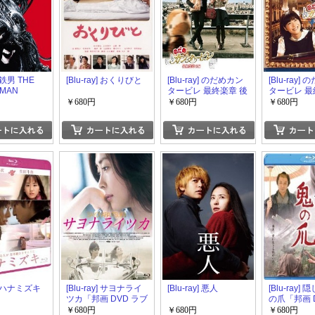
] 鉄男 THE
[Blu-ray] おくりびと
[Blu-ray] のだめカン
[Blu-ray]
 MAN
タービレ 最終楽章 後
タービレ 最
編
編
￥680円
￥680円
￥680円
y] ハナミズキ
[Blu-ray] サヨナライ
[Blu-ray] 悪人
[Blu-ray]
ツカ「邦画 DVD ラブ
の爪「邦画 
ストーリ」
テリー・サ
￥680円
￥680円
￥680円