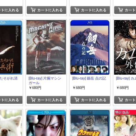
ス」
y] たそがれ清
[Blu-ray] 片腕マシン
[Blu-ray] 劔岳 点の記
[Blu-ray]
ガール
￥680円
￥680円
￥680円