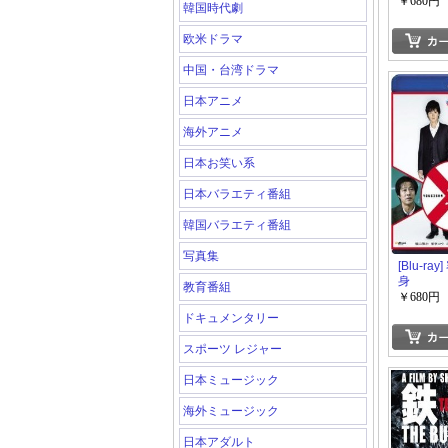
￥680円
韓国時代劇
欧米ドラマ
中国・台湾ドラマ
日本アニメ
海外アニメ
日本お笑い系
日本バラエティ番組
韓国バラエティ番組
写真集
[Blu-r
身
教育番組
￥680円
ドキュメンタリー
スポーツ レジャー
日本ミュージック
海外ミュージック
日本アダルト