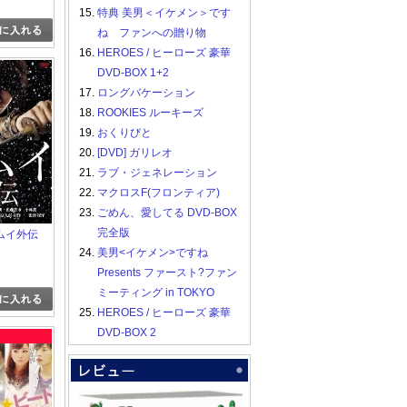
15.
特典 美男＜イケメン＞です
ね ファンへの贈り物
16.
HEROES / ヒーローズ 豪華
DVD-BOX 1+2
17.
ロングバケーション
18.
ROOKIES ルーキーズ
19.
おくりびと
20.
[DVD] ガリレオ
21.
ラブ・ジェネレーション
22.
マクロスF(フロンティア)
23.
ごめん、愛してる DVD-BOX
完全版
 カムイ外伝
24.
美男<イケメン>ですね
Presents ファースト?ファン
ミーティング in TOKYO
25.
HEROES / ヒーローズ 豪華
DVD-BOX 2