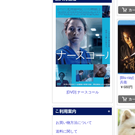
[Blu-ra
兵衛
￥680円
[DVD] ナースコール
お買い物方法について
送料に関して