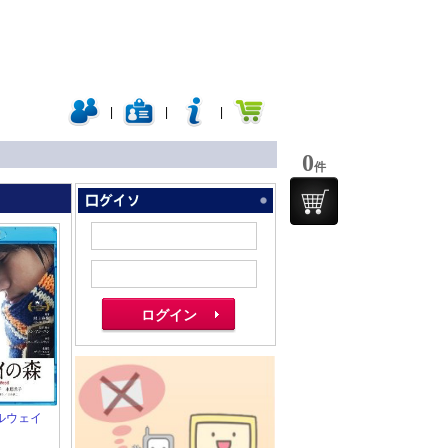
|
|
|
0
件
」
 ノルウェイ