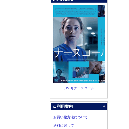
[DVD] ナースコール
お買い物方法について
送料に関して