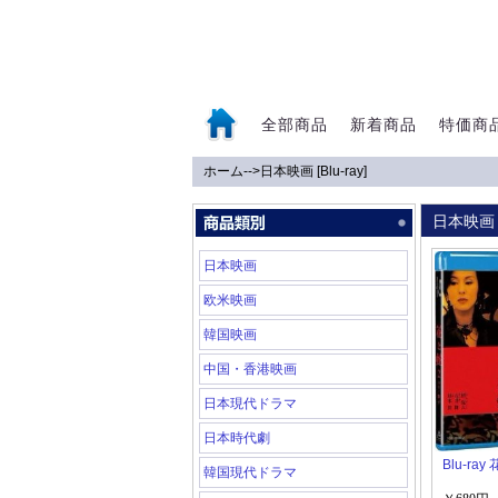
全部商品
新着商品
特価商
ホーム
-->
日本映画 [Blu-ray]
0
日本映画 
日本映画
欧米映画
韓国映画
中国・香港映画
日本現代ドラマ
日本時代劇
Blu-ray
韓国現代ドラマ