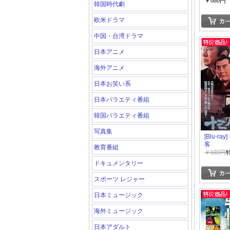
￥680円
韓国時代劇
欧米ドラマ
中国・台湾ドラマ
日本アニメ
海外アニメ
日本お笑い系
日本バラエティ番組
韓国バラエティ番組
写真集
[Blu-ra
客
教育番組
￥680円
ドキュメンタリー
スポーツ レジャー
日本ミュージック
海外ミュージック
日本アダルト