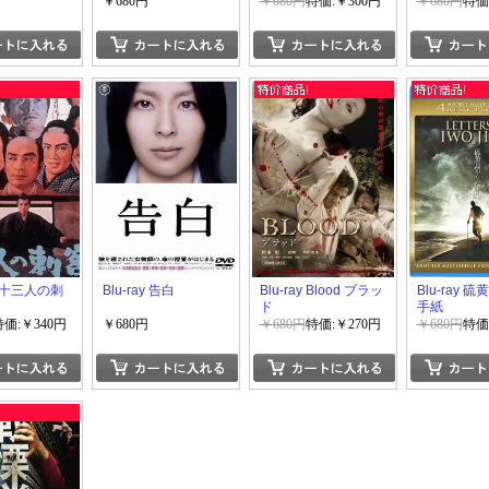
た男-
￥680円
￥680円
特価:￥300円
￥680円
特価
y] 十三人の刺
Blu-ray 告白
Blu-ray Blood ブラッ
Blu-ray 
ド
手紙
特価:￥340円
￥680円
￥680円
特価:￥270円
￥680円
特価