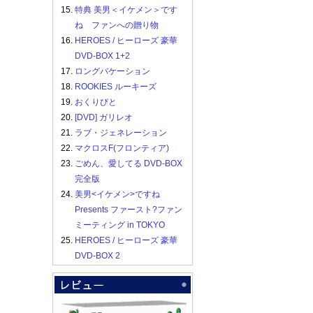
15.
特典 美男＜イケメン＞です
ね ファンへの贈り物
16.
HEROES / ヒーローズ 豪華
DVD-BOX 1+2
17.
ロングバケーション
18.
ROOKIES ルーキーズ
19.
おくりびと
20.
[DVD] ガリレオ
21.
ラブ・ジェネレーション
22.
マクロスF(フロンティア)
23.
ごめん、愛してる DVD-BOX
完全版
24.
美男<イケメン>ですね
Presents ファースト?ファン
ミーティング in TOKYO
25.
HEROES / ヒーローズ 豪華
DVD-BOX 2