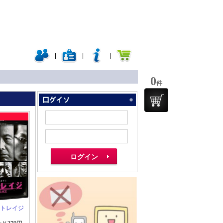
|
|
|
0
件
」
アウトレイジ