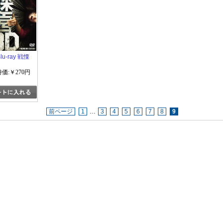
lu-ray 戦慄
特価:￥270円
前ページ
1
…
3
4
5
6
7
8
9