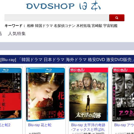
キーワード：
相棒
韓国ドラマ
名探偵コナン
木村拓哉
宮崎駿
宇宙戦艦
品
人気特集
[Blu-ray] 「韓国ドラマ 日本ドラマ 海外ドラマ 格安DVD 激安DVD販売
 花と蛇2
Blu-ray 花と蛇
Blu-ray 太平洋の奇跡
Blu-ray 
-フォックスと呼ばれ