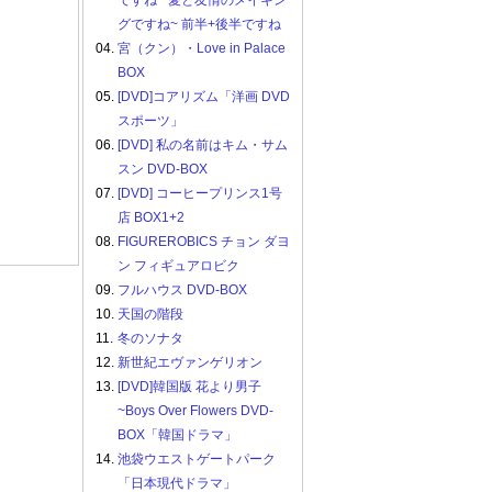
ですね ~愛と友情のメイキン
グですね~ 前半+後半ですね
04.
宮（クン）・Love in Palace
BOX
05.
[DVD]コアリズム「洋画 DVD
スポーツ」
06.
[DVD] 私の名前はキム・サム
スン DVD-BOX
07.
[DVD] コーヒープリンス1号
店 BOX1+2
08.
FIGUREROBICS チョン ダヨ
ン フィギュアロビク
09.
フルハウス DVD-BOX
10.
天国の階段
11.
冬のソナタ
12.
新世紀エヴァンゲリオン
13.
[DVD]韓国版 花より男子
~Boys Over Flowers DVD-
BOX「韓国ドラマ」
14.
池袋ウエストゲートパーク
「日本現代ドラマ」