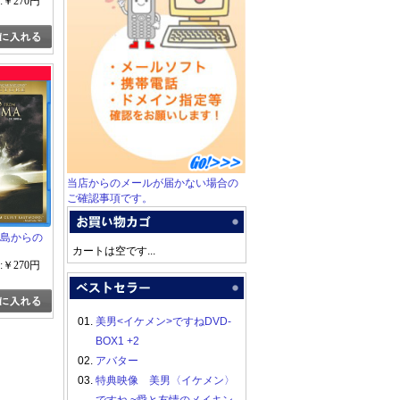
:￥270円
当店からのメールが届かない場合の
ご確認事項です。
硫黄島からの
カートは空です...
:￥270円
01.
美男<イケメン>ですねDVD-
BOX1 +2
02.
アバター
03.
特典映像 美男〈イケメン〉