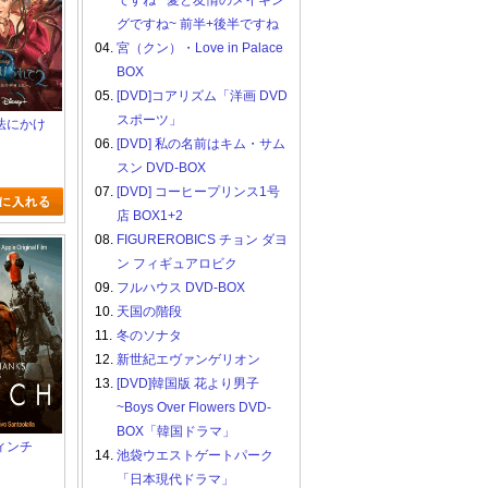
ですね ~愛と友情のメイキン
グですね~ 前半+後半ですね
04.
宮（クン）・Love in Palace
BOX
05.
[DVD]コアリズム「洋画 DVD
スポーツ」
 魔法にかけ
06.
[DVD] 私の名前はキム・サム
ed
スン DVD-BOX
07.
[DVD] コーヒープリンス1号
店 BOX1+2
08.
FIGUREROBICS チョン ダヨ
ン フィギュアロビク
09.
フルハウス DVD-BOX
10.
天国の階段
11.
冬のソナタ
12.
新世紀エヴァンゲリオン
13.
[DVD]韓国版 花より男子
~Boys Over Flowers DVD-
BOX「韓国ドラマ」
 フィンチ
14.
池袋ウエストゲートパーク
「日本現代ドラマ」