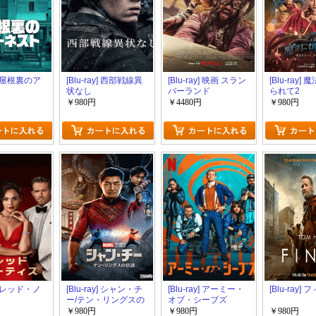
y] 屋根裏のア
[Blu-ray] 西部戦線異
[Blu-ray] 映画 スラン
[Blu-ray]
状なし
バーランド
られて2
Slumberland
Disenchant
￥980円
￥4480円
￥980円
y] レッド・ノ
[Blu-ray] シャン・チ
[Blu-ray] アーミー・
[Blu-ray]
ー/テン・リングスの
オブ・シーブズ
伝説
￥980円
￥980円
￥980円