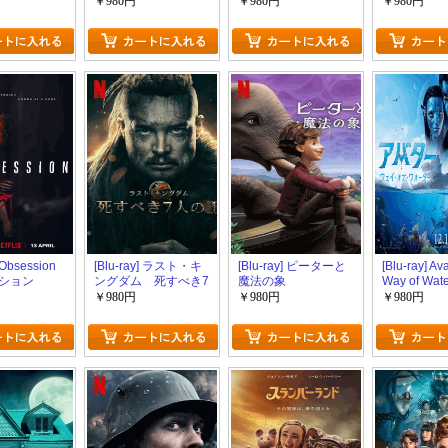
￥980円
￥980円
￥980円
 Obsession
[Blu-ray] ラスト・キ
[Blu-ray] ピーターと
[Blu-ray] Av
ション
ングダム 死すべき7
魔法の象
Way of Wat
人の王
ー：ウェイ
￥980円
￥980円
￥980円
ウォーター