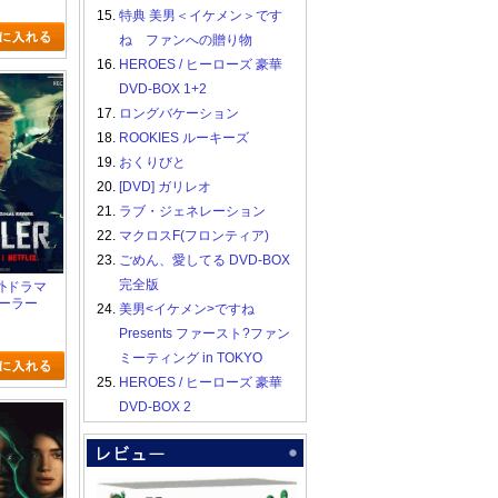
15.
特典 美男＜イケメン＞です
ね ファンへの贈り物
16.
HEROES / ヒーローズ 豪華
DVD-BOX 1+2
17.
ロングバケーション
18.
ROOKIES ルーキーズ
19.
おくりびと
20.
[DVD] ガリレオ
21.
ラブ・ジェネレーション
22.
マクロスF(フロンティア)
23.
ごめん、愛してる DVD-BOX
完全版
 海外ドラマ
ディーラー
24.
美男<イケメン>ですね
Presents ファースト?ファン
ミーティング in TOKYO
25.
HEROES / ヒーローズ 豪華
DVD-BOX 2