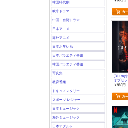
ュ
￥980円
韓国時代劇
欧米ドラマ
中国・台湾ドラマ
日本アニメ
海外アニメ
日本お笑い系
日本バラエティ番組
韓国バラエティ番組
写真集
[Blu-ray]
オブセッ
教育番組
￥980円
ドキュメンタリー
スポーツ レジャー
日本ミュージック
海外ミュージック
日本アダルト