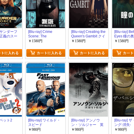
y] サンダーフ
[Blu-ray] Crime
[Blu-ray] Creating the
[Blu-ray] Be
正義のスー
Scene: The
Queen's Gambit クイ
Eyes 瞳の
インズ
Vanishing at the Cecil
ーンズ・ギャンビッ
￥1580円
￥1580円
￥1580円
Hotel 事件現場から:
ト: 制作の舞台裏
セシルホテル失踪事
件
y] ペット2
[Blu-ray] ワイルド・
[Blu-ray] アンノウ
[Blu-ray]
スピード
ン・ソルジャー 英
ング-消失-
雄なき戦場
￥980円
￥980円
￥980円