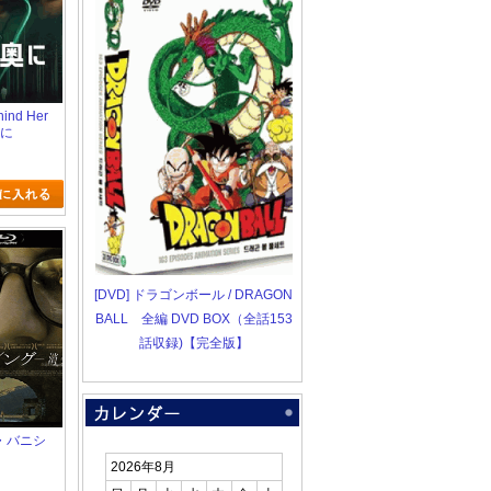
hind Her
奥に
[DVD] ドラゴンボール / DRAGON
BALL 全編 DVD BOX（全話153
話収録)【完全版】
 ザ・バニシ
2026年8月