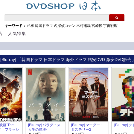
キーワード：
相棒
韓国ドラマ
名探偵コナン
木村拓哉
宮崎駿
宇宙戦艦
品
人気特集
[Blu-ray] 「韓国ドラマ 日本ドラマ 海外ドラマ 格安DVD 激安DVD販売
] 映画 The
[Blu-ray] パラダイス‐
[Blu-ray] マーダー・
[Blu-ray]
／ザ・フラッシ
人生の値段‐
ミステリー2