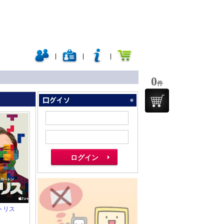
|
|
|
0
件
」
 テトリス