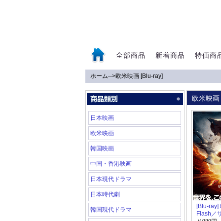
全部商品
新着商品
特価商
ホーム
-->
欧米映画 [Blu-ray]
0
欧米映画 
日本映画
欧米映画
韓国映画
中国・香港映画
日本現代ドラマ
日本時代劇
[Blu-ray
韓国現代ドラマ
Flash