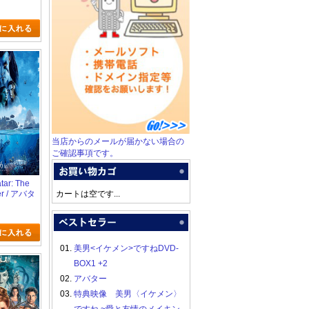
当店からのメールが届かない場合の
ご確認事項です。
atar: The
er / アバタ
カートは空です...
・オブ・
01.
美男<イケメン>ですねDVD-
BOX1 +2
02.
アバター
03.
特典映像 美男〈イケメン〉