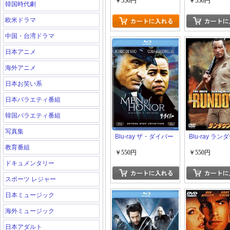
￥550円
￥550円
韓国時代劇
欧米ドラマ
中国・台湾ドラマ
日本アニメ
海外アニメ
日本お笑い系
日本バラエティ番組
韓国バラエティ番組
写真集
Blu-ray ザ・ダイバー
Blu-ray ラン
教育番組
￥550円
￥550円
ドキュメンタリー
スポーツ レジャー
日本ミュージック
海外ミュージック
日本アダルト