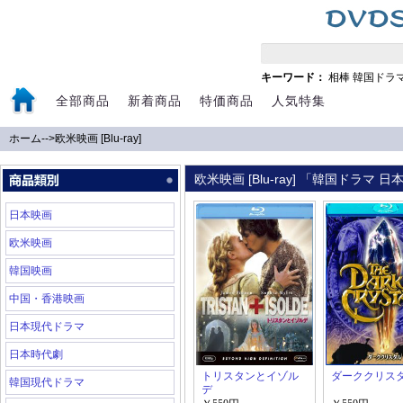
キーワード：
相棒
韓国ドラ
全部商品
新着商品
特価商品
人気特集
ホーム
-->
欧米映画 [Blu-ray]
欧米映画 [Blu-ray] 「韓国ドラマ
日本映画
欧米映画
韓国映画
中国・香港映画
日本現代ドラマ
日本時代劇
トリスタンとイゾル
ダーククリス
韓国現代ドラマ
デ