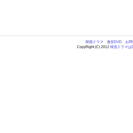
韓国ドラマ
激安DVD
お問
CopyRight (C) 2012
韓流ドラマはDV