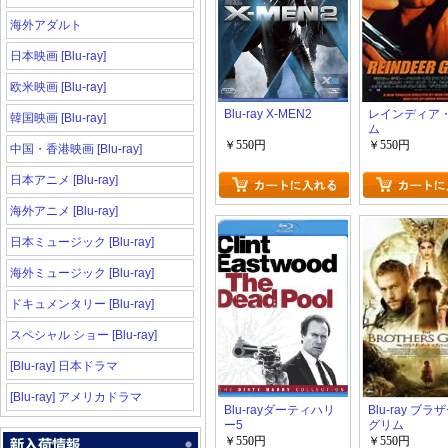
海外アダルト
日本映画 [Blu-ray]
欧米映画 [Blu-ray]
Blu-ray X-MEN2
レインディア
韓国映画 [Blu-ray]
ム
￥550円
￥550円
中国・香港映画 [Blu-ray]
日本アニメ [Blu-ray]
海外アニメ [Blu-ray]
日本ミュージック [Blu-ray]
海外ミュージック [Blu-ray]
ドキュメンタリー [Blu-ray]
スペシャル ショー [Blu-ray]
[Blu-ray] 日本ドラマ
[Blu-ray] アメリカドラマ
Blu-rayダーティハリ
Blu-ray ブ
ー5
グリム
￥550円
￥550円