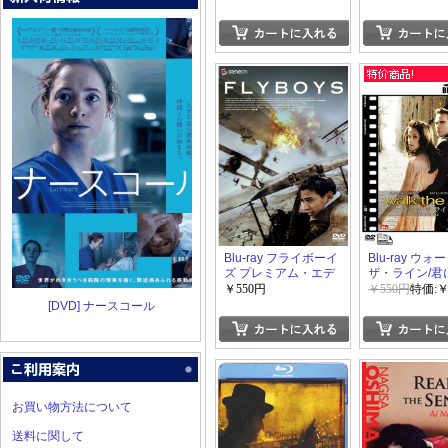
Blu-ray フライボーイ
Blu-ray ウォ
ズ プレミアム・エデ
ザ・ライン/君
ィション
く道
￥550円
￥550円
特価:￥
[DVD] ナースコール
お買い物方法について
送料に関して