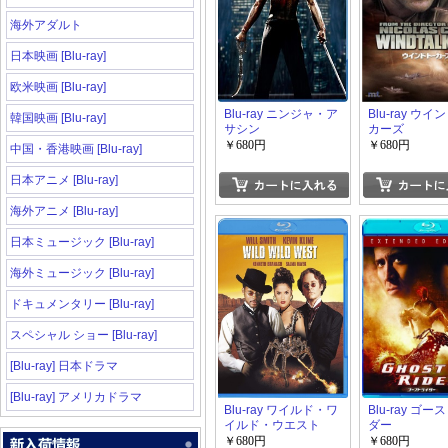
海外アダルト
日本映画 [Blu-ray]
欧米映画 [Blu-ray]
Blu-ray ニンジャ・ア
Blu-ray ウ
韓国映画 [Blu-ray]
サシン
カーズ
￥680円
￥680円
中国・香港映画 [Blu-ray]
日本アニメ [Blu-ray]
海外アニメ [Blu-ray]
日本ミュージック [Blu-ray]
海外ミュージック [Blu-ray]
ドキュメンタリー [Blu-ray]
スペシャル ショー [Blu-ray]
[Blu-ray] 日本ドラマ
[Blu-ray] アメリカドラマ
Blu-ray ワイルド・ワ
Blu-ray ゴ
イルド・ウエスト
ダー
￥680円
￥680円