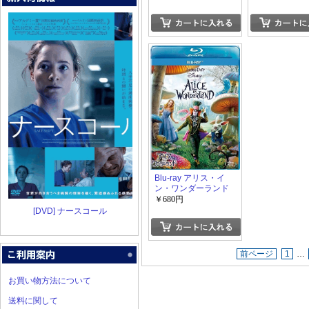
Blu-ray アリス・イ
ン・ワンダーランド
￥680円
[DVD] ナースコール
前ページ
1
…
お買い物方法について
送料に関して