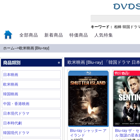
キーワード：
相棒
韓国ドラ
全部商品
新着商品
特価商品
人気特集
ホーム
-->
欧米映画 [Blu-ray]
欧米映画 [Blu-ray] 「韓国ドラマ
日本映画
欧米映画
韓国映画
中国・香港映画
日本現代ドラマ
日本時代劇
Blu-ray シャッター ア
Blu-ray ザ
韓国現代ドラマ
イランド
ル 陰謀の星条