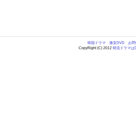
韓国ドラマ
激安DVD
お問
CopyRight (C) 2012
韓流ドラマはDV