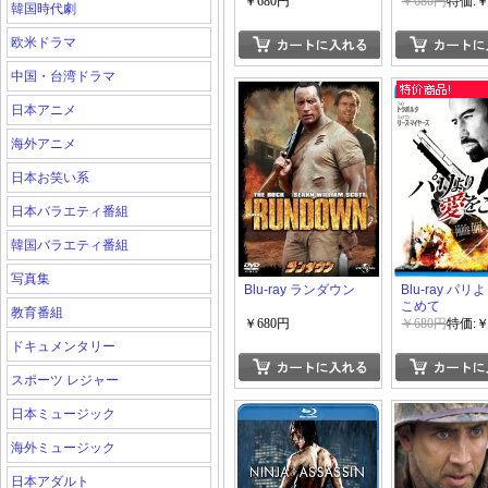
￥680円
￥680円
特価:￥
韓国時代劇
欧米ドラマ
中国・台湾ドラマ
日本アニメ
海外アニメ
日本お笑い系
日本バラエティ番組
韓国バラエティ番組
写真集
Blu-ray ランダウン
Blu-ray パ
こめて
教育番組
￥680円
￥680円
特価:￥
ドキュメンタリー
スポーツ レジャー
日本ミュージック
海外ミュージック
日本アダルト